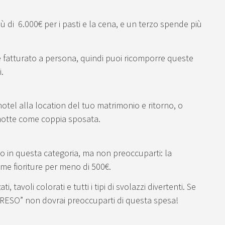
 di 6.000€ per i pasti e la cena, e un terzo spende più
te fatturato a persona, quindi puoi ricomporre queste
.
l’hotel alla location del tuo matrimonio e ritorno, o
 notte come coppia sposata.
so in questa categoria, ma non preoccuparti: la
ime fioriture per meno di 500€.
, tavoli colorati e tutti i tipi di svolazzi divertenti. Se
PRESO” non dovrai preoccuparti di questa spesa!