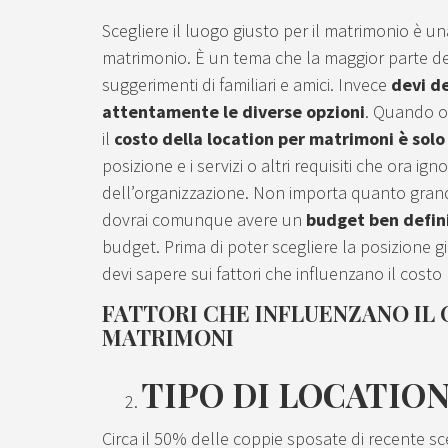
Scegliere il luogo giusto per il matrimonio è una 
matrimonio. È un tema che la maggior parte de
suggerimenti di familiari e amici. Invece
devi d
attentamente le diverse opzioni
. Quando o
il
costo della location per matrimoni è solo 
posizione e i servizi o altri requisiti che ora i
dell’organizzazione. Non importa quanto grande
dovrai comunque avere un
budget ben defin
budget. Prima di poter scegliere la posizione giu
devi sapere sui fattori che influenzano il cost
FATTORI CHE INFLUENZANO IL 
MATRIMONI
TIPO DI LOCATIO
Circa il 50% delle coppie sposate di recente s