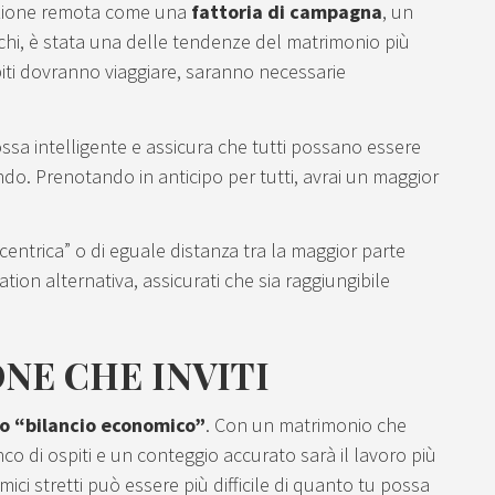
sizione remota come una
fattoria di campagna
, un
i, è stata una delle tendenze del matrimonio più
ospiti dovranno viaggiare, saranno necessarie
ssa intelligente e assicura che tutti possano essere
ndo. Prenotando in anticipo per tutti, avrai un maggior
centrica” o di eguale distanza tra la maggior parte
tion alternativa, assicurati che sia raggiungibile
NE CHE INVITI
tuo “bilancio economico”
. Con un matrimonio che
o di ospiti e un conteggio accurato sarà il lavoro più
 amici stretti può essere più difficile di quanto tu possa