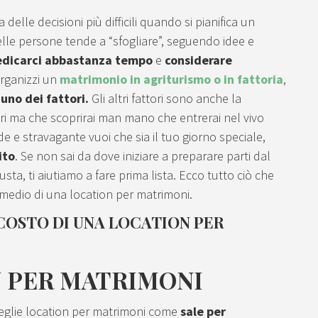
delle decisioni più difficili quando si pianifica un
lle persone tende a “sfogliare”, seguendo idee e
edicarci abbastanza tempo
e
considerare
rganizzi un
matrimonio in agriturismo o in fattoria
,
uno dei fattori.
Gli altri fattori sono anche la
gnori ma che scoprirai man mano che entrerai nel vivo
 e stravagante vuoi che sia il tuo giorno speciale,
ito
. Se non sai da dove iniziare a preparare parti dal
sta, ti aiutiamo a fare prima lista. Ecco tutto ciò che
o medio di una location per matrimoni.
COSTO DI UNA LOCATION PER
N PER MATRIMONI
ceglie location per matrimoni come
sale per