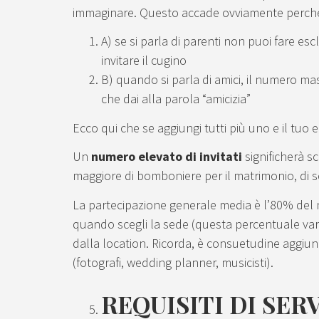
immaginare. Questo accade ovviamente perch
A) se si parla di parenti non puoi fare escl
invitare il cugino
B) quando si parla di amici, il numero m
che dai alla parola “amicizia”
Ecco qui che se aggiungi tutti più uno e il tuo
Un
numero elevato di invitati
significherà s
maggiore di bomboniere per il matrimonio, di s
La partecipazione generale media è l’80% del n
quando scegli la sede (questa percentuale vari
dalla location. Ricorda, è consuetudine aggiunge
(fotografi, wedding planner, musicisti).
REQUISITI DI SER