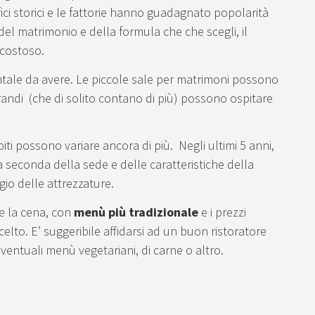
fici storici e le fattorie hanno guadagnato popolarità
del matrimonio e della formula che che scegli, il
 costoso.
ntale da avere. Le piccole sale per matrimoni possono
randi (che di solito contano di più) possono ospitare
spiti possono variare ancora di più. Negli ultimi 5 anni,
seconda della sede e delle caratteristiche della
gio delle attrezzature.
e la cena, con
menù più tradizionale
e i prezzi
lto. E’ suggeribile affidarsi ad un buon ristoratore
eventuali menù vegetariani, di carne o altro.