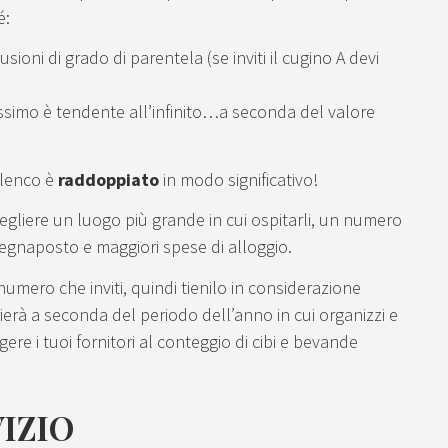
é:
usioni di grado di parentela (se inviti il cugino A devi
assimo è tendente all’infinito…a seconda del valore
 elenco è
raddoppiato
in modo significativo!
cegliere un luogo più grande in cui ospitarli, un numero
egnaposto e maggiori spese di alloggio.
umero che inviti, quindi tienilo in considerazione
erà a seconda del periodo dell’anno in cui organizzi e
re i tuoi fornitori al conteggio di cibi e bevande
VIZIO