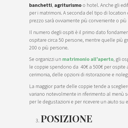
banchetti
,
agriturismo
o hotel. Anche gli edi
per i matrimoni. A seconda del tipo di location 
prezzo sarà ovviamente più conveniente o più
Il numero degli ospiti è il primo dato fondame
ospitare circa 50 persone, mentre quelle più g
200 o più persone.
Se organizzi un
matrimonio all’aperto
, gli o
le coppie spendono da 40€ a 500€ per ospite a 
cerimonia, delle opzioni di ristorazione e noleg
La maggior parte delle coppie tende a sceglier
variano notevolmente in riferimento al menù sce
per le degustazioni e per ricevere un aiuto su 
POSIZIONE