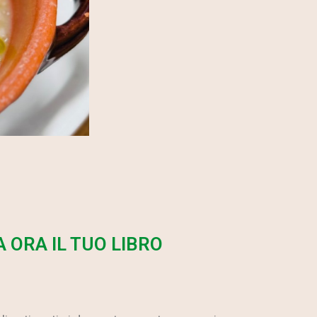
Pecora alla
cottora
 ORA IL TUO LIBRO
Ricetta autentica
abruzzese
Leggi