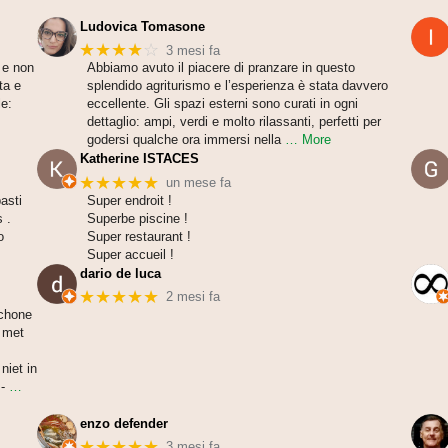
Ludovica Tomasone
★★★★
☆
3 mesi fa
 e non
Abbiamo avuto il piacere di pranzare in questo
ta e
splendido agriturismo e l’esperienza è stata davvero
le:
eccellente. Gli spazi esterni sono curati in ogni
dettaglio: ampi, verdi e molto rilassanti, perfetti per
godersi qualche ora immersi nella
… More
Katherine ISTACES
★★★★★
un mese fa
asti
Super endroit !
 .
Superbe piscine !
o
Super restaurant !
Super accueil !
dario de luca
★★★★★
2 mesi fa
schone
n met
niet in
-
…
enzo defender
★★★★★
3 mesi fa