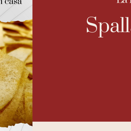
La 
Spall