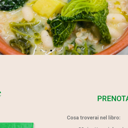
Zuppa di cannellini,
farro, verze e patate
e
PRENOTA
Una deliziosa zuppa vegetariana
Cosa troverai nel libro:
Leggi