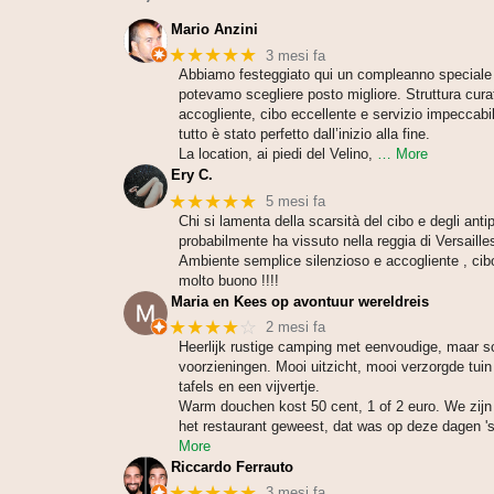
Mario Anzini
★★★★★
3 mesi fa
Abbiamo festeggiato qui un compleanno speciale
potevamo scegliere posto migliore. Struttura cura
accogliente, cibo eccellente e servizio impeccabi
tutto è stato perfetto dall’inizio alla fine.
La location, ai piedi del Velino,
… More
Ery C.
★★★★★
5 mesi fa
Chi si lamenta della scarsità del cibo e degli antip
probabilmente ha vissuto nella reggia di Versailles
Ambiente semplice silenzioso e accogliente , cib
molto buono !!!!
Maria en Kees op avontuur wereldreis
★★★★
☆
2 mesi fa
Heerlijk rustige camping met eenvoudige, maar 
voorzieningen. Mooi uitzicht, mooi verzorgde tui
tafels en een vijvertje.
Warm douchen kost 50 cent, 1 of 2 euro. We zijn 
het restaurant geweest, dat was op deze dagen 's
More
Riccardo Ferrauto
★★★★★
3 mesi fa