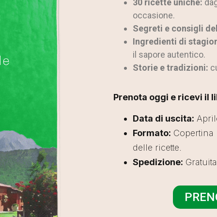
30 ricette uniche:
dag
occasione.
Segreti e consigli de
Ingredienti di stagio
il sapore autentico.
Storie e tradizioni:
cu
Prenota oggi e ricevi il 
Data di uscita:
April
Formato:
Copertina r
delle ricette.
Spedizione:
Gratuita
PRENO