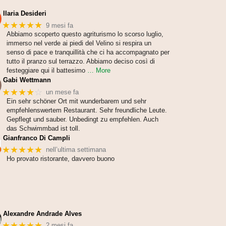
Ilaria Desideri
★★★★★
9 mesi fa
Abbiamo scoperto questo agriturismo lo scorso luglio,
immerso nel verde ai piedi del Velino si respira un
senso di pace e tranquillità che ci ha accompagnato per
tutto il pranzo sul terrazzo. Abbiamo deciso così di
festeggiare qui il battesimo
… More
Gabi Wettmann
★★★★
☆
un mese fa
Ein sehr schöner Ort mit wunderbarem und sehr
empfehlenswertem Restaurant. Sehr freundliche Leute.
Gepflegt und sauber. Unbedingt zu empfehlen. Auch
das Schwimmbad ist toll.
Gianfranco Di Campli
★★★★★
nell’ultima settimana
Ho provato ristorante, davvero buono
Alexandre Andrade Alves
★★★★★
2 mesi fa