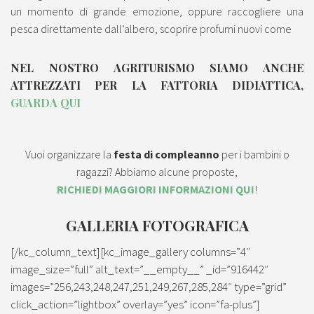
un momento di grande emozione, oppure raccogliere una
pesca direttamente dall’albero, scoprire profumi nuovi come
NEL NOSTRO AGRITURISMO SIAMO ANCHE
ATTREZZATI PER LA FATTORIA DIDIATTICA,
GUARDA QUI
Vuoi organizzare la
festa di compleanno
per i bambini o
ragazzi? Abbiamo alcune proposte,
RICHIEDI MAGGIORI INFORMAZIONI QUI
!
GALLERIA FOTOGRAFICA
[/kc_column_text][kc_image_gallery columns=”4″
image_size=”full” alt_text=”__empty__” _id=”916442″
images=”256,243,248,247,251,249,267,285,284″ type=”grid”
click_action=”lightbox” overlay=”yes” icon=”fa-plus”]