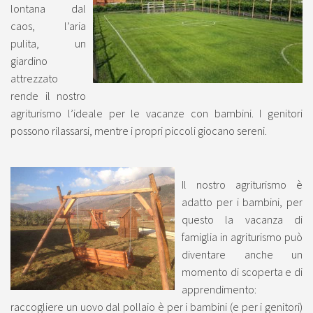
lontana dal
caos, l’aria
pulita, un
giardino
attrezzato
rende il nostro
agriturismo l’ideale per le vacanze con bambini. I genitori
possono rilassarsi, mentre i propri piccoli giocano sereni.
Il nostro agriturismo è
adatto per i bambini, per
questo la vacanza di
famiglia in agriturismo può
diventare anche un
momento di scoperta e di
apprendimento:
raccogliere un uovo dal pollaio è per i bambini (e per i genitori)