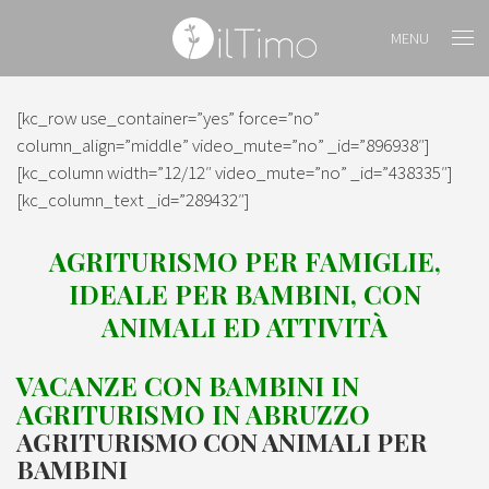
MENU
[kc_row use_container=”yes” force=”no”
column_align=”middle” video_mute=”no” _id=”896938″]
[kc_column width=”12/12″ video_mute=”no” _id=”438335″]
[kc_column_text _id=”289432″]
AGRITURISMO PER FAMIGLIE,
IDEALE PER BAMBINI, CON
ANIMALI ED ATTIVITÀ
VACANZE CON BAMBINI IN
AGRITURISMO IN ABRUZZO
AGRITURISMO CON ANIMALI PER
BAMBINI