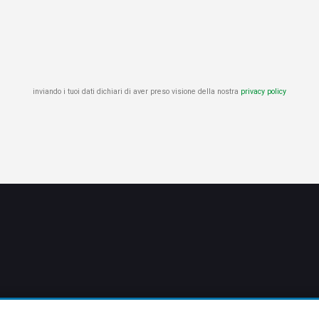
inviando i tuoi dati dichiari di aver preso visione della nostra
privacy policy
HOME PAGE
CAMPER
PER I PIÙ PICCOLI
PRENOTAZIONE RISTORANTE