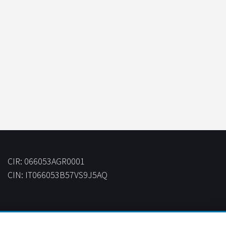
CIR: 066053AGR0001
CIN: IT066053B57VS9J5AQ