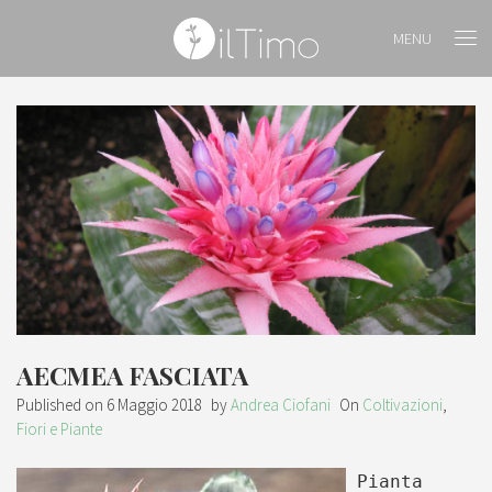
MENU
AECMEA FASCIATA
Published on
6 Maggio 2018
by
Andrea Ciofani
On
Coltivazioni
,
Fiori e Piante
Pianta