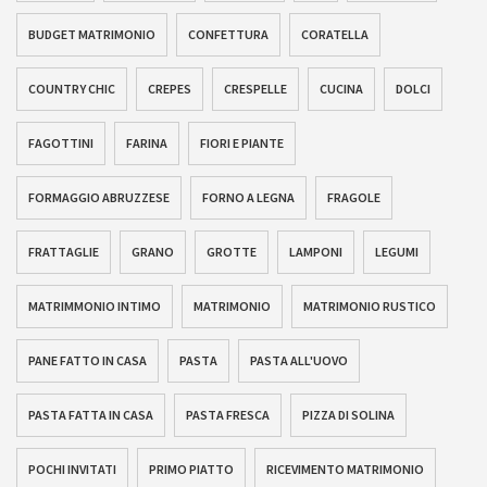
BUDGET MATRIMONIO
CONFETTURA
CORATELLA
COUNTRY CHIC
CREPES
CRESPELLE
CUCINA
DOLCI
FAGOTTINI
FARINA
FIORI E PIANTE
FORMAGGIO ABRUZZESE
FORNO A LEGNA
FRAGOLE
FRATTAGLIE
GRANO
GROTTE
LAMPONI
LEGUMI
MATRIMMONIO INTIMO
MATRIMONIO
MATRIMONIO RUSTICO
PANE FATTO IN CASA
PASTA
PASTA ALL'UOVO
PASTA FATTA IN CASA
PASTA FRESCA
PIZZA DI SOLINA
POCHI INVITATI
PRIMO PIATTO
RICEVIMENTO MATRIMONIO