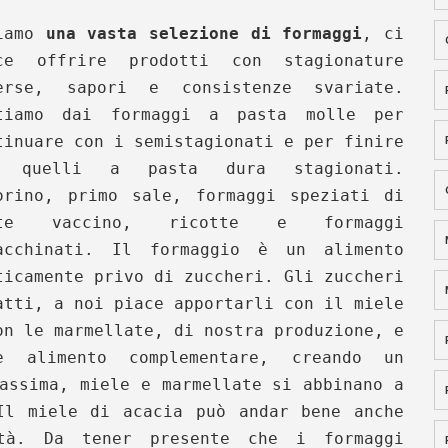
iamo
una vasta selezione di formaggi
, ci
ce offrire prodotti con stagionature
erse, sapori e consistenze svariate.
tiamo dai formaggi a pasta molle per
tinuare con i semistagionati e per finire
n quelli a pasta dura stagionati.
orino, primo sale, formaggi speziati di
tte vaccino, ricotte e formaggi
acchinati. Il formaggio è un alimento
ticamente privo di zuccheri. Gli zuccheri
atti, a noi piace apportarli con il miele
on le marmellate, di nostra produzione, e
e alimento complementare, creando un
assima, miele e marmellate si abbinano a
Il miele di acacia può andar bene anche
ità. Da tener presente che i formaggi