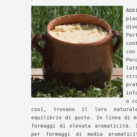
Abb
pia
div
Par
con
co
Pec
la
str
pra
inf
o c
così, trovano il loro natural
equilibrio di gusto. In linea di m
formaggi di elevata aromaticità. 
per formaggi di media aromatic