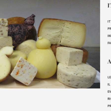
I
IT
P
I
F
A
LE
I
E
R
P