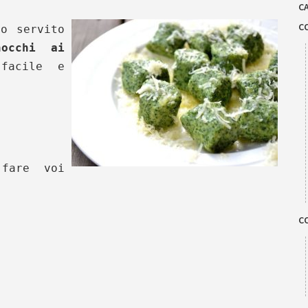
C
C
o servito
nocchi ai
facile e
fare voi
C