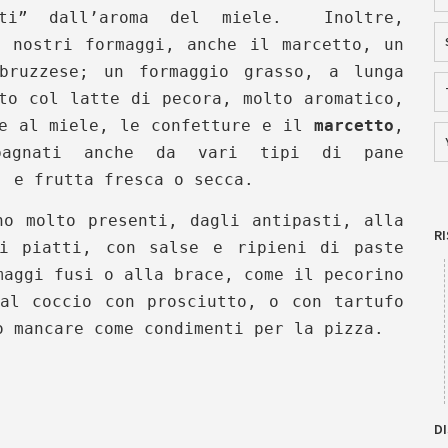
erti” dall’aroma del miele. Inoltre,
i nostri formaggi, anche il marcetto, un
abruzzese; un formaggio grasso, a lunga
to col latte di pecora, molto aromatico,
re al miele, le confetture e
il
marcetto
,
pagnati anche da vari tipi di pane
, e frutta fresca o secca.
no molto presenti, dagli antipasti, alla
R
mi piatti, con salse e ripieni di paste
maggi fusi o alla brace, come il pecorino
al coccio con prosciutto, o con tartufo
o mancare come condimenti per la pizza.
DI