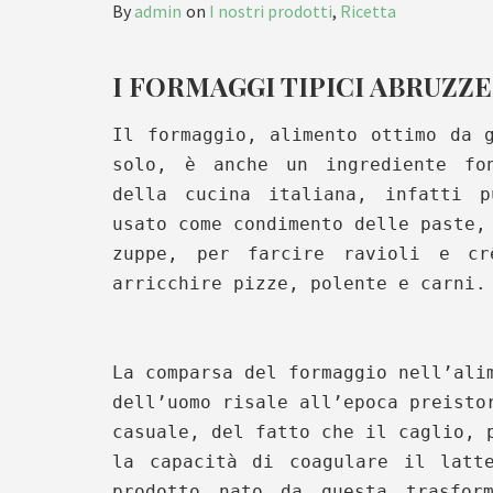
By
admin
on
I nostri prodotti
,
Ricetta
I FORMAGGI TIPICI ABRUZZE
Il formaggio, alimento ottimo da 
solo, è anche un ingrediente fon
della cucina italiana, infatti p
usato come condimento delle paste,
zuppe, per farcire ravioli e cr
arricchire pizze, polente e carni.
La comparsa del formaggio nell’ali
dell’uomo risale all’epoca preisto
casuale, del fatto che il caglio, 
la capacità di coagulare il latt
prodotto nato da questa trasfor