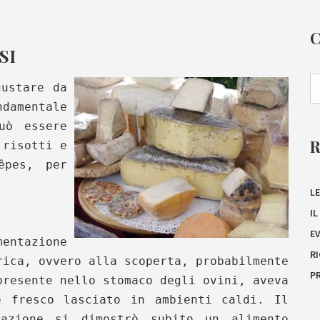
SI
gustare da
damentale
uò essere
 risotti e
êpes, per
LE
I
E
mentazione
R
rica, ovvero alla scoperta, probabilmente
P
presente nello stomaco degli ovini, aveva
e fresco lasciato in ambienti caldi. Il
mazione si dimostrò subito un alimento