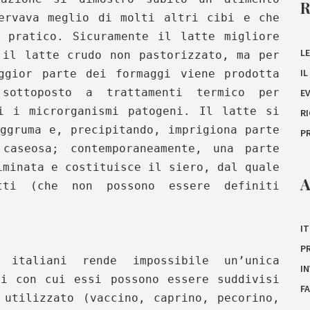
ervava meglio di molti altri cibi e che
 pratico. Sicuramente il latte migliore
LE
il latte crudo non pastorizzato, ma per
I
ggior parte dei formaggi viene prodotta
 sottoposto a trattamenti termico per
E
i i microrganismi patogeni. Il latte si
R
ggruma e, precipitando, imprigiona parte
P
caseosa; contemporaneamente, una parte
iminata e costituisce il siero, dal quale
A
tti (che non possono essere definiti
IT
P
 italiani rende impossibile un’unica
I
ri con cui essi possono essere suddivisi
F
 utilizzato (vaccino, caprino, pecorino,