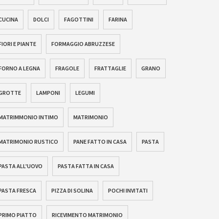
CUCINA
DOLCI
FAGOTTINI
FARINA
FIORI E PIANTE
FORMAGGIO ABRUZZESE
FORNO A LEGNA
FRAGOLE
FRATTAGLIE
GRANO
GROTTE
LAMPONI
LEGUMI
MATRIMMONIO INTIMO
MATRIMONIO
MATRIMONIO RUSTICO
PANE FATTO IN CASA
PASTA
PASTA ALL'UOVO
PASTA FATTA IN CASA
PASTA FRESCA
PIZZA DI SOLINA
POCHI INVITATI
PRIMO PIATTO
RICEVIMENTO MATRIMONIO