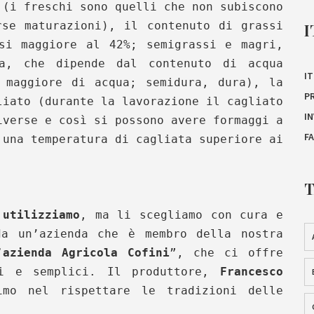
 (i freschi sono quelli che non subiscono
rse maturazioni), il contenuto di grassi
I
si maggiore al 42%; semigrassi e magri,
za, che dipende dal contenuto di acqua
IT
 maggiore di acqua; semidura, dura), la
P
liato (durante la lavorazione il cagliato
I
iverse e così si possono avere formaggi a
F
 una temperatura di cagliata superiore ai
 utilizziamo
, ma li scegliamo con cura e
da un’azienda che è membro della nostra
’azienda Agricola Cofini
”, che ci offre
ni e semplici. Il produttore,
Francesco
mo nel rispettare le tradizioni delle