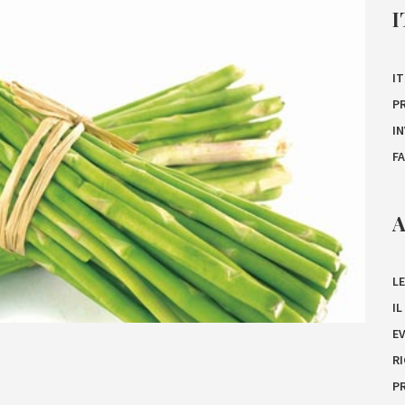
I
IT
P
I
F
A
LE
I
E
R
P