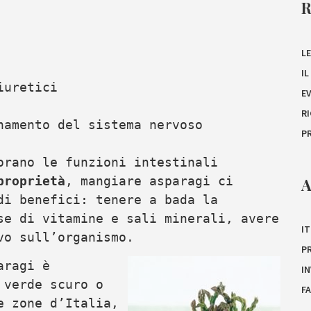
LE
I
iuretici
E
R
namento del sistema nervoso
P
orano le funzioni intestinali
proprietà
, mangiare asparagi ci
A
di benefici: tenere a bada la
se di vitamine e sali minerali, avere
IT
vo sull’organismo.
P
aragi è
I
 verde scuro o
F
e zone d’Italia,