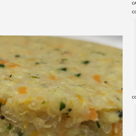
C
C
C