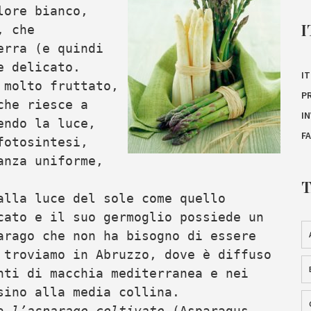
lore bianco,
I
, che
erra (e quindi
e delicato.
IT
 molto fruttato,
P
che riesce a
I
endo la luce,
F
fotosintesi,
anza uniforme,
alla luce del sole come quello
cato e il suo germoglio possiede un
arago che non ha bisogno di essere
 troviamo in Abruzzo, dove è diffuso
nti di macchia mediterranea e nei
sino alla media collina.
ra
l’asparago coltivato
(Asparagus