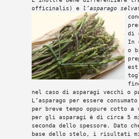
officinalis) e
l’asparago selva
con
pre
di 
In 
o b
pre
est
tog
fin
nel caso di asparagi vecchi o p
L’asparago per essere consumato
per breve tempo oppure cotto a 
per gli asparagi è di circa 5 m
seconda dello spessore. Dato ch
base dello stelo, i risultati m