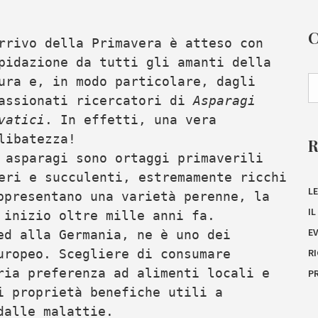
rrivo della Primavera è atteso con
pidazione da tutti gli amanti della
ura e, in modo particolare, dagli
assionati ricercatori di
Asparagi
vatici
. In effetti, una vera
libatezza!
 asparagi sono ortaggi primaverili
eri e succulenti, estremamente ricchi
LE
ppresentano una varietà perenne, la
I
 inizio oltre mille anni fa.
E
ed alla Germania, ne è uno dei
uropeo. Scegliere di consumare
R
ria preferenza ad alimenti locali e
P
i proprietà benefiche utili a
dalle malattie.