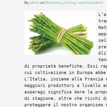
By
admin
on
Benessere
,
Cucina
,
I nostri prodotti
L’a
tre
Nat
app
sel
pre
Gli
ten
di proprietà benefiche. Essi ra
cui coltivazione in Europa ebbe
L’Italia, insieme alla Francia 
maggiori produttori a livello e
asparagi significa dare la prop
di stagione, oltre che ricchi d
proteggere il nostro organismo 