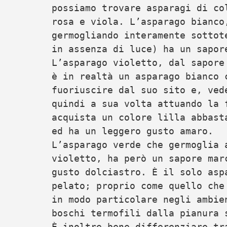
possiamo trovare asparagi di co
rosa e viola. L’asparago bianco
germogliando interamente sottot
in assenza di luce) ha un sapor
L’asparago violetto, dal sapore
è in realtà un asparago bianco 
fuoriuscire dal suo sito e, ved
quindi a sua volta attuando la 
acquista un colore lilla abbast
ed ha un leggero gusto amaro.
L’asparago verde che germoglia 
violetto, ha però un sapore mar
gusto dolciastro. È il solo asp
pelato; proprio come quello che
in modo particolare negli ambie
boschi termofili dalla pianura 
È inoltre bene differenziare t