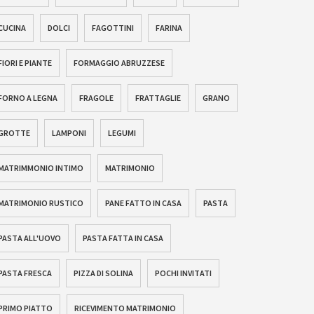
CUCINA
DOLCI
FAGOTTINI
FARINA
FIORI E PIANTE
FORMAGGIO ABRUZZESE
FORNO A LEGNA
FRAGOLE
FRATTAGLIE
GRANO
GROTTE
LAMPONI
LEGUMI
MATRIMMONIO INTIMO
MATRIMONIO
MATRIMONIO RUSTICO
PANE FATTO IN CASA
PASTA
PASTA ALL'UOVO
PASTA FATTA IN CASA
PASTA FRESCA
PIZZA DI SOLINA
POCHI INVITATI
PRIMO PIATTO
RICEVIMENTO MATRIMONIO