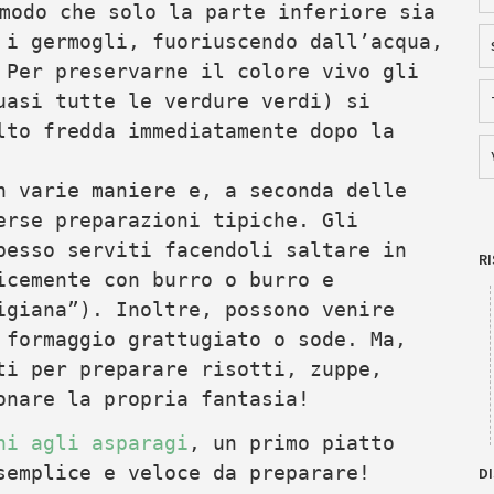
modo che solo la parte inferiore sia
 i germogli, fuoriuscendo dall’acqua,
 Per preservarne il colore vivo gli
uasi tutte le verdure verdi) si
lto fredda immediatamente dopo la
n varie maniere e, a seconda delle
erse preparazioni tipiche. Gli
pesso serviti facendoli saltare in
R
icemente con burro o burro e
igiana”). Inoltre, possono venire
 formaggio grattugiato o sode. Ma,
ti per preparare risotti, zuppe,
onare la propria fantasia!
ni agli asparagi
, un primo piatto
semplice e veloce da preparare!
DI