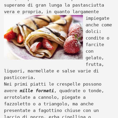
superano di gran lunga la pastasciutta
vera e propria, in quanto
largamente
impiegate
anche come
dolci:
condite o
farcite
con
gelato,
frutta,
liquori, marmellate e salse varie di
pasticceria.
Nei primi piatti le crespelle possono
avere
mille formati
, quadrate o tonde,
arrotolate a cannolo, piegate a
fazzoletto o a triangolo, ma anche
presentate a fagottino chiuse con un
laccio di porro, erba cipollina o