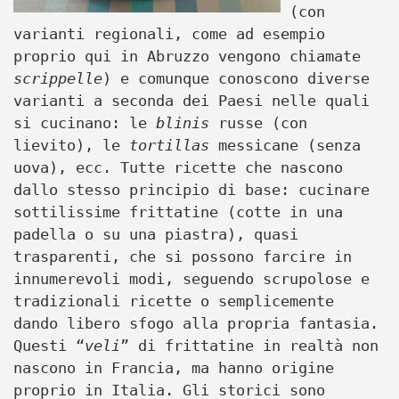
(con
varianti regionali, come ad esempio
proprio qui in Abruzzo vengono chiamate
scrippelle
) e comunque conoscono diverse
varianti a seconda dei Paesi nelle quali
si cucinano: le
blinis
russe (con
lievito), le
tortillas
messicane (senza
uova), ecc. Tutte ricette che nascono
dallo stesso principio di base: cucinare
sottilissime frittatine (cotte in una
padella o su una piastra), quasi
trasparenti, che si possono farcire in
innumerevoli modi, seguendo scrupolose e
tradizionali ricette o semplicemente
dando libero sfogo alla propria fantasia.
Questi “
veli
” di frittatine in realtà non
nascono in Francia, ma hanno origine
proprio in Italia. Gli storici sono