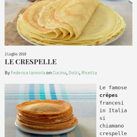
2 Luglio 2018
LE CRESPELLE
By
Federica Iannola
on
Cucina
,
Dolci
,
Ricetta
Le famose
crêpes
francesi
in Italia
si
chiamano
crespelle