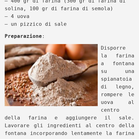
– 400 gr di farina (300 gr di farina di
solina, 100 gr di farina di semola)
– 4 uova
– un pizzico di sale
Preparazione
:
Disporre
la farina
a fontana
su una
spianatoia
di legno,
rompere le
uova al
centro
della farina e aggiungere il sale.
Lavorare gli ingredienti al centro della
fontana incorporando lentamente la farina