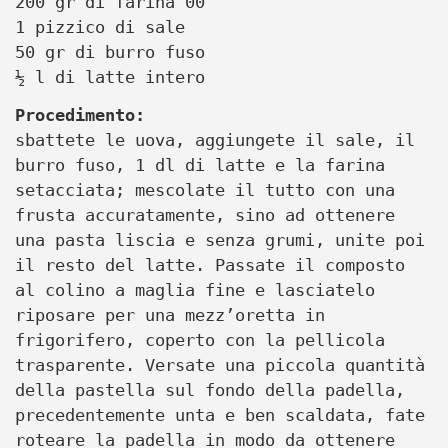
200 gr di farina 00
1 pizzico di sale
50 gr di burro fuso
½ l di latte intero
Procedimento:
sbattete le uova, aggiungete il sale, il
burro fuso, 1 dl di latte e la farina
setacciata; mescolate il tutto con una
frusta accuratamente, sino ad ottenere
una pasta liscia e senza grumi, unite poi
il resto del latte. Passate il composto
al colino a maglia fine e lasciatelo
riposare per una mezz’oretta in
frigorifero, coperto con la pellicola
trasparente. Versate una piccola quantità
della pastella sul fondo della padella,
precedentemente unta e ben scaldata, fate
roteare la padella in modo da ottenere