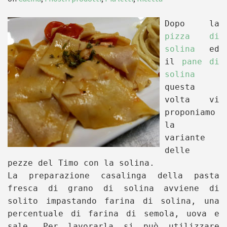
Dopo la
pizza di
solina
ed
il
pane di
solina
questa
volta vi
proponiamo
la
variante
delle
pezze del Timo con la solina.
La preparazione casalinga della pasta
fresca di grano di solina avviene di
solito impastando farina di solina, una
percentuale di farina di semola, uova e
sale.
Per lavorarla si può utilizzare