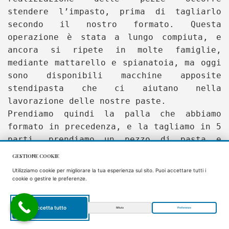
stendere l’impasto, prima di tagliarlo
secondo il nostro formato. Questa
operazione è stata a lungo compiuta, e
ancora si ripete in molte famiglie,
mediante mattarello e spianatoia, ma oggi
sono disponibili macchine apposite
stendipasta che ci aiutano nella
lavorazione delle nostre paste.
Prendiamo quindi la palla che abbiamo
formato in precedenza, e la tagliamo in 5
parti, prendiamo un pezzo di pasta e
iniziamo a stenderla dal livello più
GESTIONE COOKIE
spesso fino ad un’altezza media di circa
Utilizziamo cookie per migliorare la tua esperienza sul sito. Puoi accettare tutti i
due tre millimetri, l’altezza della pasta
cookie o gestire le preferenze.
non deve essere né troppo spessa né
troppo fina.
Accetta tutto
Rifiuta
Preferenze
Una volta stesa la nostra pasta, la
IT
ritagliamo ricavandone delle striscioline