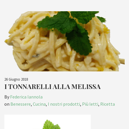
26 Giugno 2018
I TONNARELLI ALLA MELISSA
By
Federica Iannola
on
Benessere
,
Cucina
,
I nostri prodotti
,
Più letti
,
Ricetta