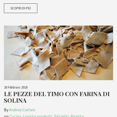
SCOPRI DI PIÙ
28 Febbraio 2018
LE PEZZE DEL TIMO CON FARINA DI
SOLINA
By
Andrea Ciofani
on
Cucina
,
I nostri prodotti
,
Più letti
,
Ricetta