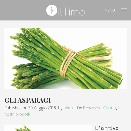
MENU
GLI ASPARAGI
Published on
30 Maggio 2018
by
admin
On
Benessere
,
Cucina
,
I
nostri prodotti
L’arrivo