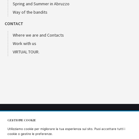
Spring and Summer in Abruzzo
Way of the bandits
CONTACT
Where we are and Contacts
Work with us
VIRTUAL TOUR.
GESTIONE COOKIE
CIR: 066053AGR0001
Utilizziamo cookie per migliorare la tua esperienza sul sito. Puoi accettare tutti i
CIN: IT066053B57VS9J5AQ
cookie o gestire le preferenze.