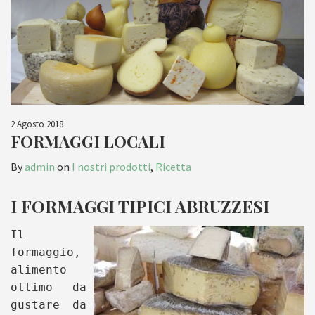
2 Agosto 2018
FORMAGGI LOCALI
By
admin
on
I nostri prodotti
,
Ricetta
I FORMAGGI TIPICI ABRUZZESI
Il
formaggio,
alimento
ottimo da
gustare da