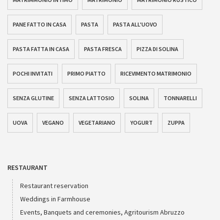
PANE FATTO IN CASA
PASTA
PASTA ALL'UOVO
PASTA FATTA IN CASA
PASTA FRESCA
PIZZA DI SOLINA
POCHI INVITATI
PRIMO PIATTO
RICEVIMENTO MATRIMONIO
SENZA GLUTINE
SENZA LATTOSIO
SOLINA
TONNARELLI
UOVA
VEGANO
VEGETARIANO
YOGURT
ZUPPA
RESTAURANT
Restaurant reservation
Weddings in Farmhouse
Events, Banquets and ceremonies, Agritourism Abruzzo