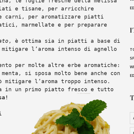
ina, le foglie fresche della melissa
E
lati e tisane, per arricchire
e carni, per aromatizzare piatti
atici, marmellate e per preparare
I
ato
, è ottima sia in piatti a base di
 mitigare l’aroma intenso di agnello
T
S
ento per molte altre erbe aromatiche:
W
 menta, si sposa molto bene anche con
E
ò mitigare l’aroma troppo intenso.
a in un primo piatto fresco e tutto
sa!
i