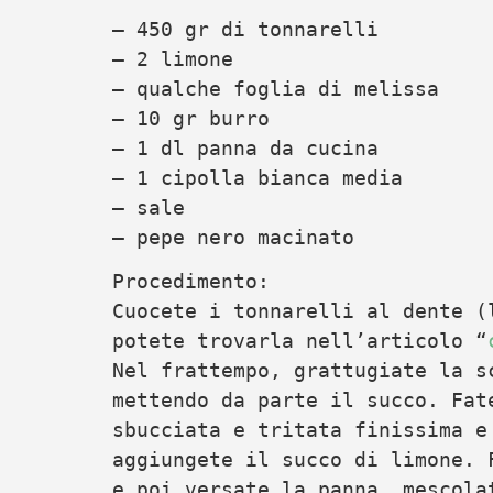
– 450 gr di tonnarelli
– 2 limone
– qualche foglia di melissa
– 10 gr burro
– 1 dl panna da cucina
– 1 cipolla bianca media
– sale
– pepe nero macinato
Procedimento:
Cuocete i tonnarelli al dente (
potete trovarla nell’articolo “
Nel frattempo, grattugiate la s
mettendo da parte il succo. Fat
sbucciata e tritata finissima e
aggiungete il succo di limone. 
e poi versate la panna, mescola