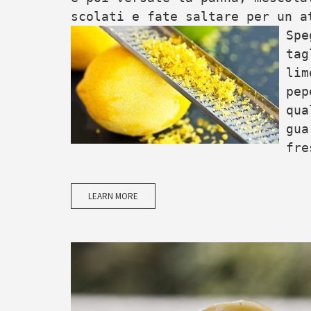
scolati e fate saltare per un a
Spe
tag
lim
pep
qua
gua
fre
LEARN MORE