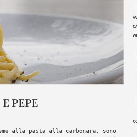
AV
C
W
 E PEPE
C
eme alla pasta alla carbonara, sono