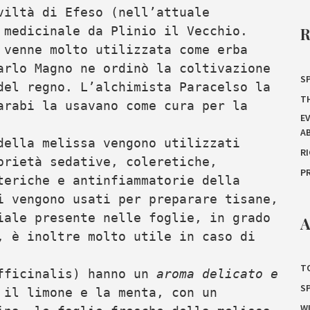
viltà di Efeso (nell’attuale
 medicinale da Plinio il Vecchio.
 venne molto utilizzata come erba
arlo Magno ne ordinò la coltivazione
SP
del regno. L’alchimista Paracelso la
T
arabi la usavano come cura per la
E
A
della melissa vengono utilizzati
R
rietà sedative, coleretiche,
P
teriche e antinfiammatorie della
i vengono usati per preparare tisane,
iale presente nelle foglie, in grado
A
, è inoltre molto utile in caso di
T
officinalis) hanno un
aroma delicato e
S
 il limone e la menta, con un
W