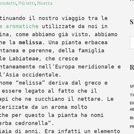
 prodotti
,
Più letti
,
Ricetta
tinuando il nostro viaggio tra le
e aromatiche
utilizzate da noi in
ina, come abbiamo già visto, abbiamo
che la
melissa
. Una pianta erbacea
ntanea e perenne, della famiglia
le Labiateae, che cresce
ntaneamente nell’Europa meridionale e
l’Asia occidentale.
nome “melissa” deriva dal greco e
SP
 essere legato al fatto che il
T
api che ne succhiano il nettare. Le
E
terizzate da un aroma molto
A
che per questo la pianta ha nomi
R
erba cedronella”.
P
iaia di anni. Era infatti un elemento