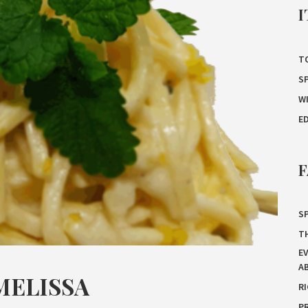
I
T
S
W
E
F
SP
T
E
A
MELISSA
R
P