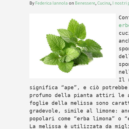
By
Federica Iannola
on
Benessere
,
Cucina
,
I nostri
Con
erb
cuc
an
spo
del
spo
nel
Il 
significa “ape”, e ciò potrebbe
profumo della pianta attiri le 
foglie della melissa sono carat
gradevole, simile al limone: an
popolari come “erba limona” o “
La melissa è utilizzata da migl