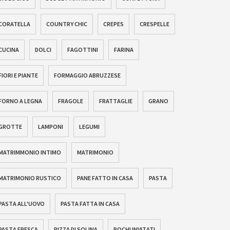
CORATELLA
COUNTRY CHIC
CREPES
CRESPELLE
CUCINA
DOLCI
FAGOTTINI
FARINA
FIORI E PIANTE
FORMAGGIO ABRUZZESE
FORNO A LEGNA
FRAGOLE
FRATTAGLIE
GRANO
GROTTE
LAMPONI
LEGUMI
MATRIMMONIO INTIMO
MATRIMONIO
MATRIMONIO RUSTICO
PANE FATTO IN CASA
PASTA
PASTA ALL'UOVO
PASTA FATTA IN CASA
PASTA FRESCA
PIZZA DI SOLINA
POCHI INVITATI