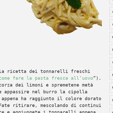
la ricetta dei tonnarelli freschi
come fare la pasta fresca all’uovo
”).
corza dei limoni e spremetene metà
e appassire nel burro la cipolla
 appena ha raggiunto il colore dorato
Fate ritirare, mescolando di continui
te e aggiungete i tonnarelli appena