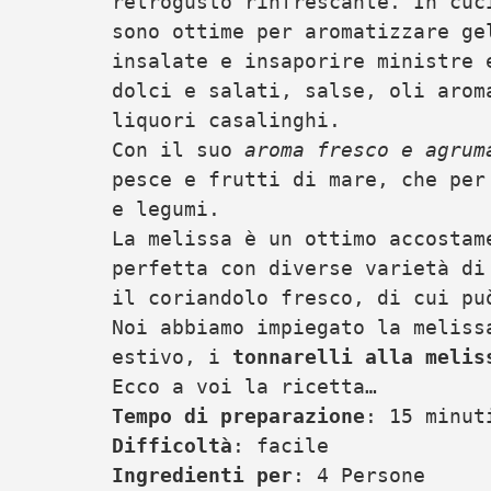
retrogusto rinfrescante. In cuc
sono ottime per aromatizzare ge
insalate e insaporire ministre 
dolci e salati, salse, oli arom
liquori casalinghi.
Con il suo
aroma fresco e agrum
pesce e frutti di mare, che per
e legumi.
La melissa è un ottimo accostam
perfetta con diverse varietà di
il coriandolo fresco, di cui pu
Noi abbiamo impiegato la meliss
estivo, i
tonnarelli
alla melis
Ecco a voi la ricetta…
Tempo di preparazione
: 15 minut
Difficoltà
: facile
Ingredienti per
: 4 Persone