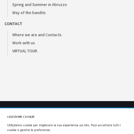
Spring and Summer in Abruzzo
Way of the bandits
CONTACT
Where we are and Contacts
Work with us
VIRTUAL TOUR.
GESTIONE COOKIE
CIR: 066053AGR0001
Utilizziamo cookie per migliorare la tua esperienza sul sito. Puoi accettare tutti i
CIN: IT066053B57VS9J5AQ
cookie o gestire le preferenze.