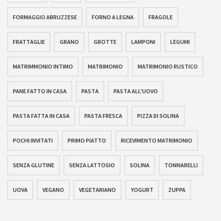
FORMAGGIO ABRUZZESE
FORNO A LEGNA
FRAGOLE
FRATTAGLIE
GRANO
GROTTE
LAMPONI
LEGUMI
MATRIMMONIO INTIMO
MATRIMONIO
MATRIMONIO RUSTICO
PANE FATTO IN CASA
PASTA
PASTA ALL'UOVO
PASTA FATTA IN CASA
PASTA FRESCA
PIZZA DI SOLINA
POCHI INVITATI
PRIMO PIATTO
RICEVIMENTO MATRIMONIO
SENZA GLUTINE
SENZA LATTOSIO
SOLINA
TONNARELLI
UOVA
VEGANO
VEGETARIANO
YOGURT
ZUPPA