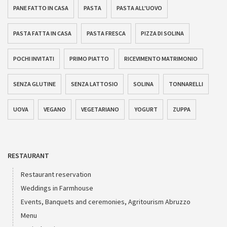
PANE FATTO IN CASA
PASTA
PASTA ALL'UOVO
PASTA FATTA IN CASA
PASTA FRESCA
PIZZA DI SOLINA
POCHI INVITATI
PRIMO PIATTO
RICEVIMENTO MATRIMONIO
SENZA GLUTINE
SENZA LATTOSIO
SOLINA
TONNARELLI
UOVA
VEGANO
VEGETARIANO
YOGURT
ZUPPA
RESTAURANT
Restaurant reservation
Weddings in Farmhouse
Events, Banquets and ceremonies, Agritourism Abruzzo
Menu