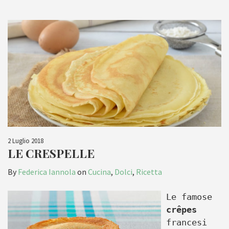
2 Luglio 2018
LE CRESPELLE
By
Federica Iannola
on
Cucina
,
Dolci
,
Ricetta
Le famose
crêpes
francesi