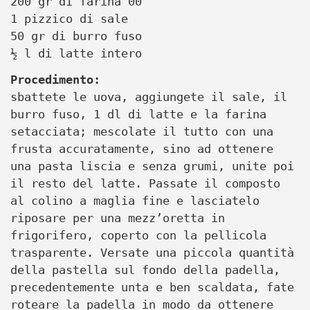
200 gr di farina 00
1 pizzico di sale
50 gr di burro fuso
½ l di latte intero
Procedimento:
sbattete le uova, aggiungete il sale, il
burro fuso, 1 dl di latte e la farina
setacciata; mescolate il tutto con una
frusta accuratamente, sino ad ottenere
una pasta liscia e senza grumi, unite poi
il resto del latte. Passate il composto
al colino a maglia fine e lasciatelo
riposare per una mezz’oretta in
frigorifero, coperto con la pellicola
trasparente. Versate una piccola quantità
della pastella sul fondo della padella,
precedentemente unta e ben scaldata, fate
roteare la padella in modo da ottenere