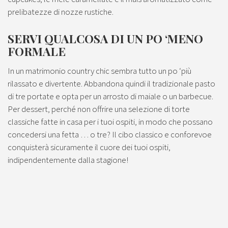
prelibatezze di nozze rustiche.
SERVI QUALCOSA DI UN PO ‘MENO
FORMALE
In un matrimonio country chic sembra tutto un po ‘più
rilassato e divertente. Abbandona quindi il tradizionale pasto
di tre portate e opta per un arrosto di maiale o un barbecue.
Per dessert, perché non offrire una selezione di torte
classiche fatte in casa per i tuoi ospiti, in modo che possano
concedersi una fetta … o tre? Il cibo classico e conforevoe
conquisterà sicuramente il cuore dei tuoi ospiti,
indipendentemente dalla stagione!