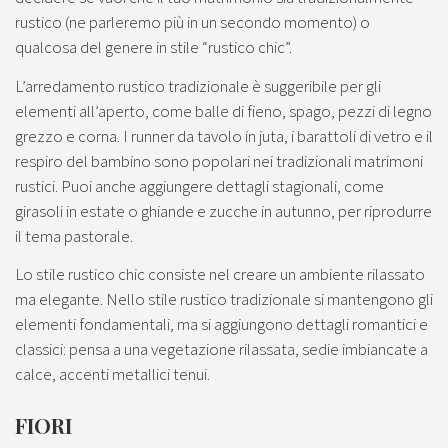
rustico (ne parleremo più in un secondo momento) o
qualcosa del genere in stile “rustico chic”.
L’arredamento rustico tradizionale è suggeribile per gli
elementi all’aperto, come balle di fieno, spago, pezzi di legno
grezzo e corna. I runner da tavolo in juta, i barattoli di vetro e il
respiro del bambino sono popolari nei tradizionali matrimoni
rustici. Puoi anche aggiungere dettagli stagionali, come
girasoli in estate o ghiande e zucche in autunno, per riprodurre
il tema pastorale.
Lo stile rustico chic consiste nel creare un ambiente rilassato
ma elegante. Nello stile rustico tradizionale si mantengono gli
elementi fondamentali, ma si aggiungono dettagli romantici e
classici: pensa a una vegetazione rilassata, sedie imbiancate a
calce, accenti metallici tenui.
FIORI