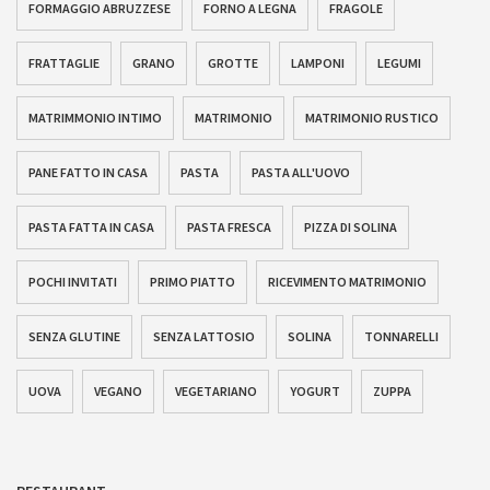
FORMAGGIO ABRUZZESE
FORNO A LEGNA
FRAGOLE
FRATTAGLIE
GRANO
GROTTE
LAMPONI
LEGUMI
MATRIMMONIO INTIMO
MATRIMONIO
MATRIMONIO RUSTICO
PANE FATTO IN CASA
PASTA
PASTA ALL'UOVO
PASTA FATTA IN CASA
PASTA FRESCA
PIZZA DI SOLINA
POCHI INVITATI
PRIMO PIATTO
RICEVIMENTO MATRIMONIO
SENZA GLUTINE
SENZA LATTOSIO
SOLINA
TONNARELLI
UOVA
VEGANO
VEGETARIANO
YOGURT
ZUPPA