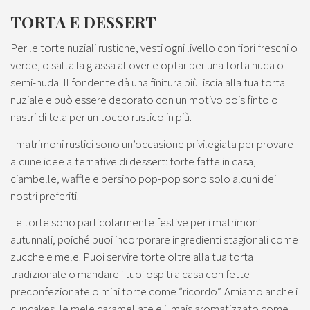
TORTA E DESSERT
Per le torte nuziali rustiche, vesti ogni livello con fiori freschi o
verde, o salta la glassa allover e optar per una torta nuda o
semi-nuda. Il fondente dà una finitura più liscia alla tua torta
nuziale e può essere decorato con un motivo bois finto o
nastri di tela per un tocco rustico in più.
I matrimoni rustici sono un’occasione privilegiata per provare
alcune idee alternative di dessert: torte fatte in casa,
ciambelle, waffle e persino pop-pop sono solo alcuni dei
nostri preferiti.
Le torte sono particolarmente festive per i matrimoni
autunnali, poiché puoi incorporare ingredienti stagionali come
zucche e mele. Puoi servire torte oltre alla tua torta
tradizionale o mandare i tuoi ospiti a casa con fette
preconfezionate o mini torte come “ricordo”. Amiamo anche i
cupcakes, le mele caramellate e il mais aromatizzato come