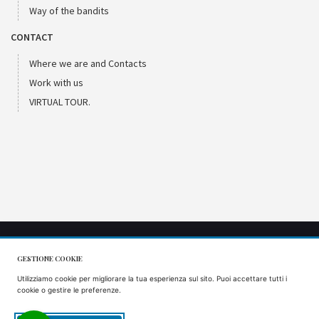
Way of the bandits
CONTACT
Where we are and Contacts
Work with us
VIRTUAL TOUR.
GESTIONE COOKIE
CIR: 066053AGR0001
Utilizziamo cookie per migliorare la tua esperienza sul sito. Puoi accettare tutti i
CIN: IT066053B57VS9J5AQ
cookie o gestire le preferenze.