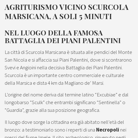
AGRITURISMO VICINO SCURCOLA
MARSICANA, A SOLI 5 MINUTI
NEL LUOGO DELLA FAMOSA
BATTAGLIA DEI PIANI PALENTINI
La città di Scurcola Marsicana è situata alle pendici del Monte
San Nicola e si affaccia sui Piani Palentini, dove si scontrarono
Svevi e Angioini nella decisiva Battaglia dei Piani Palentini.
Scurcola è un importante centro commerciale e culturale
della Marsica e dista 4 km da Magliano de’ Marsi.
L’origine del nome deriva dal termine latino “Excubiae” e dal
longobarso “Sculk” che entrambi significano “Sentinella” o
“Guardia”, grazie alla sua posizione geografica.
Il luogo dove sorge la cittadina era già abitato nell’età del
bronzo: a testimoniarlo sono i reperti di una
Necropoli
nei
pressi del fiume Imele. Il sito archeologico, rinvenuto negli