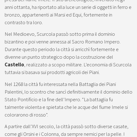
anni ottanta, ha riportato alla luce un serie di oggetti in ferro e
bronzo, appartenenti ai Marsi ed Equi, fortemente in
contrasto tra loro.
Nel Medioevo, Scurcola passò sotto prima il dominio
bizantino e poi venne annessa al Sacro Romano Impero.
Durante questo periodo la città si arricchì fortemente e
divenne un punto strategico dopo la costruzione del
Castello
, realizzato a scopo militare. L’economia di Scurcola
tuttavia si basava sui prodotti agricoli dei Piani.
Nel 1268 la città fu interessata nella Battaglia dei Piani
Palentini, lo scontro che sancì definitivamente il dominio dello
Stato Pontificio e la fine dell’Impero. “La battaglia fu
talmente violenta e spietata che le acque del fiume Imele si
colorarono di rosso”.
A partire dall’XVI secolo, la città passò sotto diverse casate,
come gli Orsini e i Colonna, da sempre nemici per la pelle. I