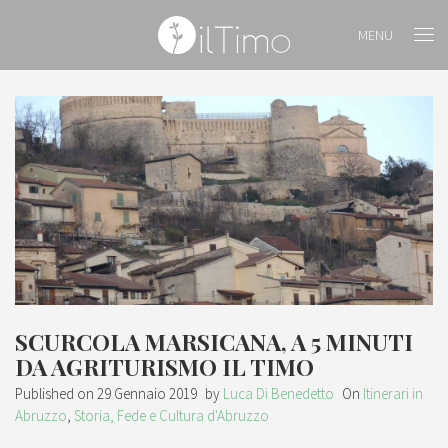
MENU
SCURCOLA MARSICANA, A 5 MINUTI
DA AGRITURISMO IL TIMO
Published on
29 Gennaio 2019
by
Luca Di Benedetto
On
Itinerari in
Abruzzo
,
Storia, Fede e Cultura d'Abruzzo