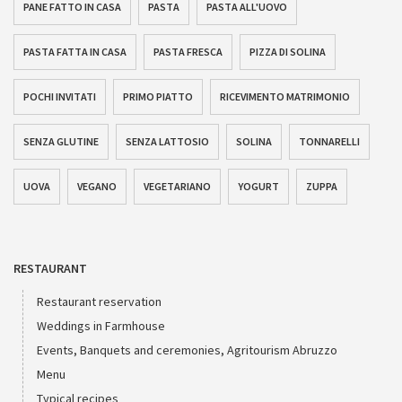
PANE FATTO IN CASA
PASTA
PASTA ALL'UOVO
PASTA FATTA IN CASA
PASTA FRESCA
PIZZA DI SOLINA
POCHI INVITATI
PRIMO PIATTO
RICEVIMENTO MATRIMONIO
SENZA GLUTINE
SENZA LATTOSIO
SOLINA
TONNARELLI
UOVA
VEGANO
VEGETARIANO
YOGURT
ZUPPA
RESTAURANT
Restaurant reservation
Weddings in Farmhouse
Events, Banquets and ceremonies, Agritourism Abruzzo
Menu
Typical recipes