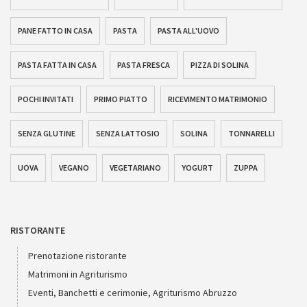
PANE FATTO IN CASA
PASTA
PASTA ALL'UOVO
PASTA FATTA IN CASA
PASTA FRESCA
PIZZA DI SOLINA
POCHI INVITATI
PRIMO PIATTO
RICEVIMENTO MATRIMONIO
SENZA GLUTINE
SENZA LATTOSIO
SOLINA
TONNARELLI
UOVA
VEGANO
VEGETARIANO
YOGURT
ZUPPA
RISTORANTE
Prenotazione ristorante
Matrimoni in Agriturismo
Eventi, Banchetti e cerimonie, Agriturismo Abruzzo