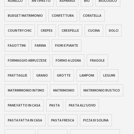
AGNELLO
ANTIPASTO
ASPARAGI
BIO
BIOLOGICO
BUDGET MATRIMONIO
CONFETTURA
CORATELLA
COUNTRY CHIC
CREPES
CRESPELLE
CUCINA
DOLCI
FAGOTTINI
FARINA
FIORI E PIANTE
FORMAGGIO ABRUZZESE
FORNO A LEGNA
FRAGOLE
FRATTAGLIE
GRANO
GROTTE
LAMPONI
LEGUMI
MATRIMMONIO INTIMO
MATRIMONIO
MATRIMONIO RUSTICO
PANE FATTO IN CASA
PASTA
PASTA ALL'UOVO
PASTA FATTA IN CASA
PASTA FRESCA
PIZZA DI SOLINA