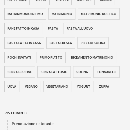
MATRIMMONIO INTIMO
MATRIMONIO
MATRIMONIO RUSTICO
PANE FATTO IN CASA
PASTA
PASTA ALL'UOVO
PASTA FATTA IN CASA
PASTA FRESCA
PIZZA DI SOLINA
POCHI INVITATI
PRIMO PIATTO
RICEVIMENTO MATRIMONIO
SENZA GLUTINE
SENZA LATTOSIO
SOLINA
TONNARELLI
UOVA
VEGANO
VEGETARIANO
YOGURT
ZUPPA
RISTORANTE
Prenotazione ristorante