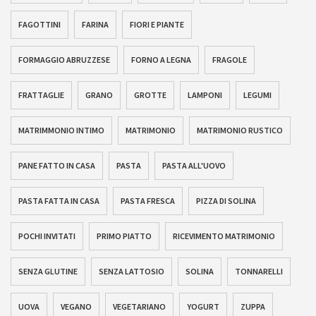
FAGOTTINI
FARINA
FIORI E PIANTE
FORMAGGIO ABRUZZESE
FORNO A LEGNA
FRAGOLE
FRATTAGLIE
GRANO
GROTTE
LAMPONI
LEGUMI
MATRIMMONIO INTIMO
MATRIMONIO
MATRIMONIO RUSTICO
PANE FATTO IN CASA
PASTA
PASTA ALL'UOVO
PASTA FATTA IN CASA
PASTA FRESCA
PIZZA DI SOLINA
POCHI INVITATI
PRIMO PIATTO
RICEVIMENTO MATRIMONIO
SENZA GLUTINE
SENZA LATTOSIO
SOLINA
TONNARELLI
UOVA
VEGANO
VEGETARIANO
YOGURT
ZUPPA