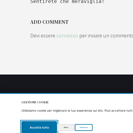
Sentirete che meraviglia!
ADD COMMENT
Devi essere
connesso
per inviare un comment
GESTIONE COOKIE
Utilizziamo cookie per migliorare la tua esperienza sul sito. Puoi accettare tutti
Accetta tutto
Rifiuta
Preferenze
Copyright 2021 Agriturismo il Timo - P.IVA/VAT: IT01829190667