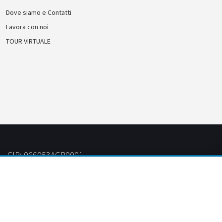
Dove siamo e Contatti
Lavora con noi
TOUR VIRTUALE
CIR: 066053AGR0001
CIN: IT066053B57VS9J5AQ
Crafted by
il Timo
| Developed by
GAUDiBiLiA