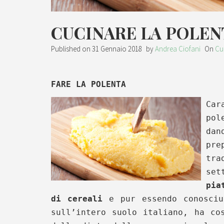
CUCINARE LA POLEN
Published on
31 Gennaio 2018
by
Andrea Ciofani
On
Cu
FARE LA POLENTA
Car
pol
da
pre
tr
set
pia
di cereali
e pur essendo conosciu
sull’intero suolo italiano, ha co