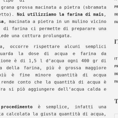
 tipo di
P
 grana grossa macinata a pietra (sbramata
retto).
Noi utilizziamo la farina di mais
,
I
sa
, macinata a pietra in un mulino vicino
F
o di farina ci permette di preparare una
iede una cottura prolungata.
I
a, occorre rispettare alcuni semplici
guarda la dose di acqua e farina da
IT
zione è di 1,5 l d’acqua ogni 400 gr di
P
na della farina, più è grossa maggiore
I
 più è fine minore quantità di acqua
F
 rende conto che la quantità di acqua è
ura si piò aggiungere dell’acqua calda e
procedimento
è semplice, infatti una
ta calcolata la giusta quantità di acqua,