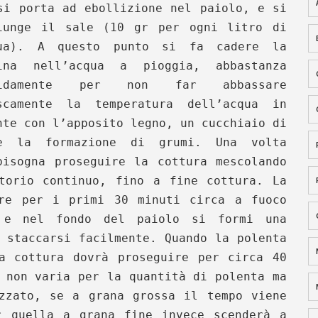
si porta ad ebollizione nel paiolo, e si
iunge il sale (10 gr per ogni litro di
ua). A questo punto si fa cadere la
ina nell’acqua a pioggia, abbastanza
pidamente per non far abbassare
scamente la temperatura dell’acqua in
nte con l’apposito legno, un cucchiaio di
e la formazione di grumi. Una volta
bisogna proseguire la cottura mescolando
torio continuo, fino a fine cottura. La
ire per i primi 30 minuti circa a fuoco
 e nel fondo del paiolo si formi una
 staccarsi facilmente. Quando la polenta
a cottura dovrà proseguire per circa 40
 non varia per la quantità di polenta ma
zzato, se a grana grossa il tempo viene
r quella a grana fine invece scenderà a