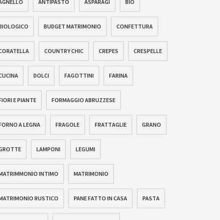
AGNELLO
ANTIPASTO
ASPARAGI
BIO
BIOLOGICO
BUDGET MATRIMONIO
CONFETTURA
CORATELLA
COUNTRY CHIC
CREPES
CRESPELLE
CUCINA
DOLCI
FAGOTTINI
FARINA
FIORI E PIANTE
FORMAGGIO ABRUZZESE
FORNO A LEGNA
FRAGOLE
FRATTAGLIE
GRANO
GROTTE
LAMPONI
LEGUMI
MATRIMMONIO INTIMO
MATRIMONIO
MATRIMONIO RUSTICO
PANE FATTO IN CASA
PASTA