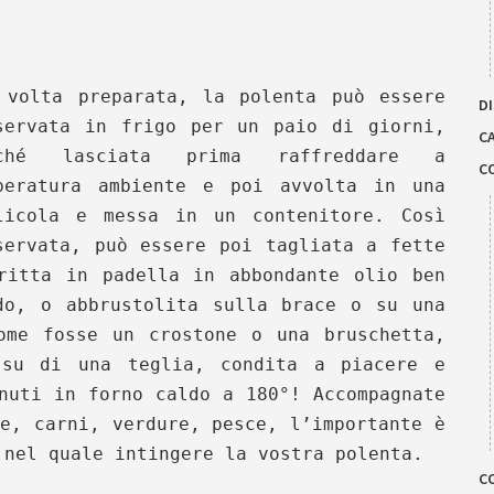
 volta preparata, la polenta può essere
DI
servata in frigo per un paio di giorni,
C
rché lasciata prima raffreddare a
C
peratura ambiente e poi avvolta in una
licola e messa in un contenitore. Così
servata, può essere poi tagliata a fette
ritta in padella in abbondante olio ben
do, o abbrustolita sulla brace o su una
ome fosse un crostone o una bruschetta,
 su di una teglia, condita a piacere e
nuti in forno caldo a 180°! Accompagnate
e, carni, verdure, pesce, l’importante è
 nel quale intingere la vostra polenta.
C