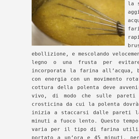
la 
agg
acq
far
ra
bru
ebollizione, e mescolando veloceme
legno o una frusta per evitar
incorporata la farina all’acqua, 
con energia con un movimento rota
cottura della polenta deve avven
vivo, di modo che sulle pareti
crosticina da cui la polenta dovrà
inizia a staccarsi dalle pareti l
minuti a fuoco lento. Questo tempo
varia per il tipo di farina utili
portato a un’ora e 45 minuti, pe