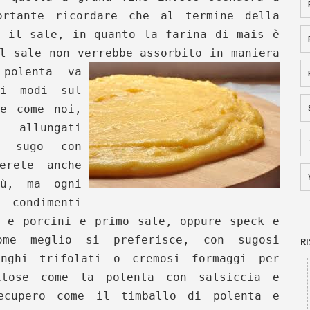
ortante ricordare che al termine della
e il sale, in quanto la farina di mais è
l sale non verrebbe assorbito in maniera
polenta va
ei modi sul
re come noi,
allungati
o sugo con
erete anche
nù, ma ogni
condimenti
n e porcini e primo sale, oppure speck e
ome meglio si preferisce, con sugosi
R
unghi trifolati o cremosi formaggi per
itose come la polenta con salsiccia e
ecupero come il timballo di polenta e