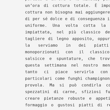
un’ora di cottura totale. È imp
cottura non bisogna mai aggiunger
di per sé dolce e di conseguenza i
uniforme.
Una volta cotta la 
impiattata, nel più classico d
tagliere di legno apposito, oppu
la serviamo in dei piatti 
monoporzionati con il classic
salsicce e spuntature, che trov
questa settimana nel nostro me
tanto ci piace servirla con 
particolari come funghi champigno
provola. Ma si può condirla c
spezzatini di carne, sfiziosi f
creare pietanze robuste e appet
formaggio o gustosi piatti di r