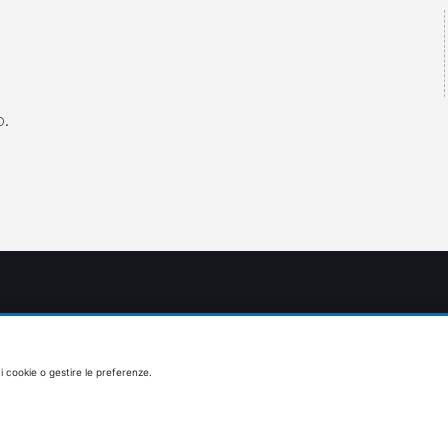
o.
 i cookie o gestire le preferenze.
HOME PAGE
CAMPER
PER I PIÙ PICCOLI
PRENOTAZIONE RISTORANTE