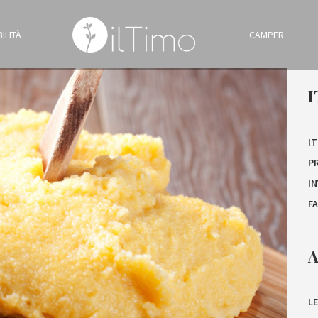
ILITÀ
CAMPER
I
IT
P
I
F
A
LE