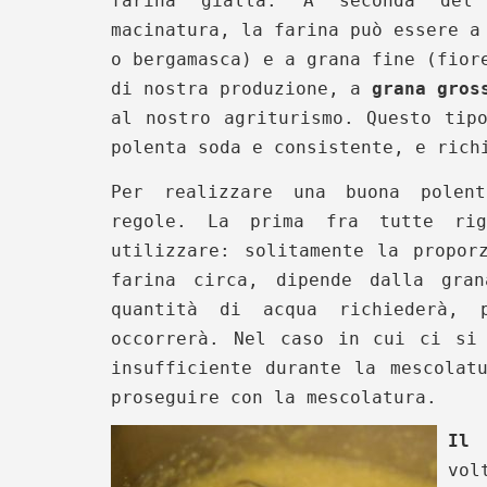
farina gialla. A seconda del
macinatura, la farina può essere a
o bergamasca) e a grana fine (fio
di nostra produzione, a
grana gros
al nostro agriturismo. Questo tip
polenta soda e consistente, e rich
Per realizzare una buona polent
regole. La prima fra tutte ri
utilizzare: solitamente la propor
farina circa, dipende dalla gra
quantità di acqua richiederà,
occorrerà. Nel caso in cui ci si
insufficiente durante la mescolat
proseguire con la mescolatura.
Il 
vol