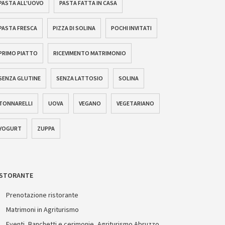
PASTA ALL'UOVO
PASTA FATTA IN CASA
PASTA FRESCA
PIZZA DI SOLINA
POCHI INVITATI
PRIMO PIATTO
RICEVIMENTO MATRIMONIO
SENZA GLUTINE
SENZA LATTOSIO
SOLINA
TONNARELLI
UOVA
VEGANO
VEGETARIANO
YOGURT
ZUPPA
ISTORANTE
Prenotazione ristorante
Matrimoni in Agriturismo
Eventi, Banchetti e cerimonie, Agriturismo Abruzzo