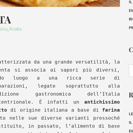
I
E
TA
R
P
cina
,
Ricetta
atterizzata da una grande versatilità, la
enta si associa ai sapori più diversi,
ndo luogo a una ricca serie di
parazioni, legate soprattutto alla
adizione gastronomica dell’Italia
tentrionale. È infatti un
antichissimo
tto
di origine italiana a base di
farina
LE
to nelle sue diverse varianti pressoché
I
stituito, in passato, l’alimento di base
E