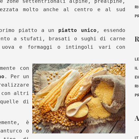
e zone settentrionali alpine, prealpine,
R
rezzata molto anche al centro e al sud
P
 primo piatto a un
piatto unico
, essendo
ento a stufati, brasati o sughi di carne
 uova e formaggi o intingoli vari con
LE
mente con
I
no
. Per un
E
ealizzare
R
 con altri
P
quelle di
A
emente, è
anturco o
IT