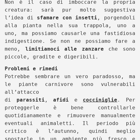
Non è il caso di imboccare la propria
creatura: sarà pur molto suggestiva
l’idea di
sfamare con insetti
, porgendoli
alla pianta nella sua trappola, uno a
uno, ma possiamo causarle una fastidiosa
indigestione. Se non ne possiamo fare a
meno,
limitiamoci alle zanzare
che sono
piccole, gradite e digeribili.
Problemi e rimedi
Potrebbe sembrare un vero paradosso, ma
le piante carnivore sono vulnerabili
all’attacco
di
parassiti
,
afidi
e
cocciniglie
. Per
proteggerle è bene controllarle
quotidianamente e rimuovere manualmente
eventuali animaletti.
Il periodo più
critico è l’autunno, quindi meglio
spostarle in un ambiente più fresco e