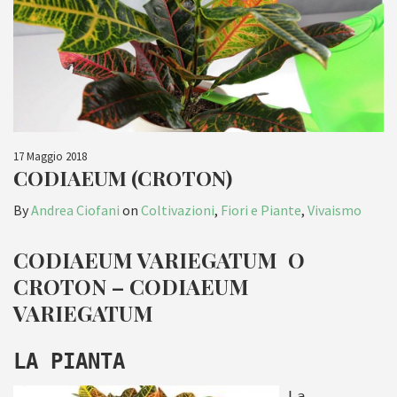
17 Maggio 2018
CODIAEUM (CROTON)
By
Andrea Ciofani
on
Coltivazioni
,
Fiori e Piante
,
Vivaismo
CODIAEUM VARIEGATUM O
CROTON – CODIAEUM
VARIEGATUM
LA PIANTA
La