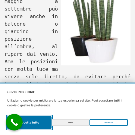
maggio a
settembre può
vivere anche in
balcone o
giardino in
posizione
all’ombra, al
riparo dal vento.
Ama le posizioni
con molta luce ma
senza sole diretto, da evitare perché
brucia il fogliame. La temperatura ideale
è fra 18 e 24 °C, ma tollera fino a 10 °C
GESTIONE COOKIE
se il terriccio è ben asciutto.
Utilizziamo cookie per migliorare la tua esperienza sul sito. Puoi accettare tutti i
cookie o gestire le preferenze.
Evitate tutte le zone soggette a
frequenti colpi d’aria fredda in inverno
(porte e finestre che vengono spesso
Accetta tutto
Rifiuta
Preferenze
EN
aperte).