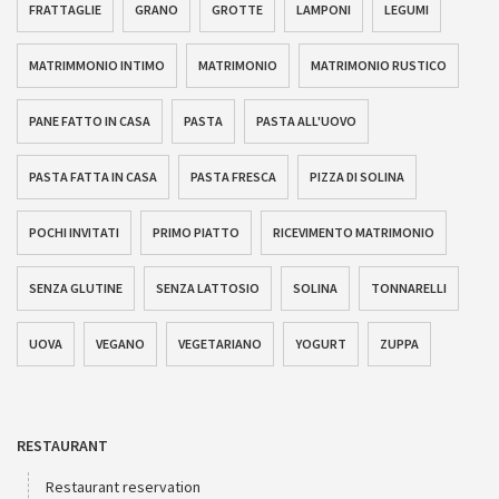
FRATTAGLIE
GRANO
GROTTE
LAMPONI
LEGUMI
MATRIMMONIO INTIMO
MATRIMONIO
MATRIMONIO RUSTICO
PANE FATTO IN CASA
PASTA
PASTA ALL'UOVO
PASTA FATTA IN CASA
PASTA FRESCA
PIZZA DI SOLINA
POCHI INVITATI
PRIMO PIATTO
RICEVIMENTO MATRIMONIO
SENZA GLUTINE
SENZA LATTOSIO
SOLINA
TONNARELLI
UOVA
VEGANO
VEGETARIANO
YOGURT
ZUPPA
RESTAURANT
Restaurant reservation