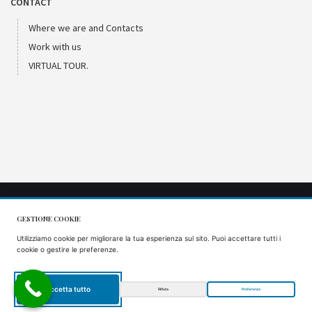
CONTACT
Where we are and Contacts
Work with us
VIRTUAL TOUR.
GESTIONE COOKIE
CIR: 066053AGR0001
Utilizziamo cookie per migliorare la tua esperienza sul sito. Puoi accettare tutti i
CIN: IT066053B57VS9J5AQ
cookie o gestire le preferenze.
Accetta tutto
Rifiuta
Preferenze
EN