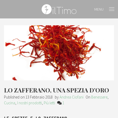
MENU
LO ZAFFERANO, UNA SPEZIA D’ORO
Published on
13 Febbraio 2018
by
Andrea Ciofani
On
Benessere
,
Cucina
,
I nostri prodotti
,
Più letti
1