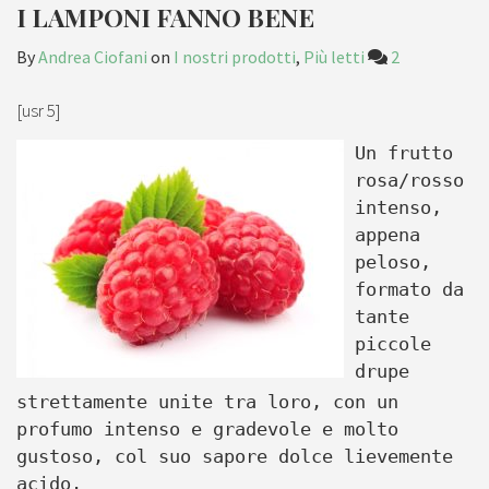
I LAMPONI FANNO BENE
By
Andrea Ciofani
on
I nostri prodotti
,
Più letti
2
[usr 5]
Un frutto
rosa/rosso
intenso,
appena
peloso,
formato da
tante
piccole
drupe
strettamente unite tra loro, con un
profumo intenso e gradevole e molto
gustoso, col suo sapore dolce lievemente
acido.