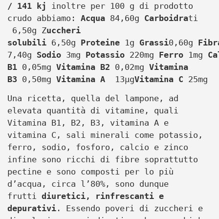
/ 141 kj
inoltre per 100 g di prodotto
crudo abbiamo:
Acqua
84,60g
Carboidra
ti
6,50g Z
uccheri
solubili
6,50g
Proteine
1g
Grassi
0,60g
Fibr
7,40g
Sodio
3mg
Potassio
220mg
Ferro
1mg
Ca
B1
0,05mg
Vitamina B2
0,02mg
Vitamina
B3
0,50mg
Vitamina A
13µg
Vitamina C
25mg
Una ricetta, quella del lampone, ad
elevata quantità di vitamine, quali
Vitamina B1, B2, B3, vitamina A e
vitamina C, sali minerali come potassio,
ferro, sodio, fosforo, calcio e zinco
infine sono ricchi di fibre soprattutto
pectine e sono composti per lo più
d’acqua, circa l’80%, sono dunque
frutti
diuretici, rinfrescanti e
depurativi
. Essendo poveri di zuccheri e