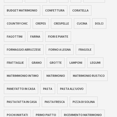
BUDGET MATRIMONIO
CONFETTURA
CORATELLA
COUNTRY CHIC
CREPES
CRESPELLE
CUCINA
DOLCI
FAGOTTINI
FARINA
FIORI E PIANTE
FORMAGGIO ABRUZZESE
FORNO A LEGNA
FRAGOLE
FRATTAGLIE
GRANO
GROTTE
LAMPONI
LEGUMI
MATRIMMONIO INTIMO
MATRIMONIO
MATRIMONIO RUSTICO
PANE FATTO IN CASA
PASTA
PASTA ALL'UOVO
PASTA FATTA IN CASA
PASTA FRESCA
PIZZA DI SOLINA
POCHI INVITATI
PRIMO PIATTO
RICEVIMENTO MATRIMONIO