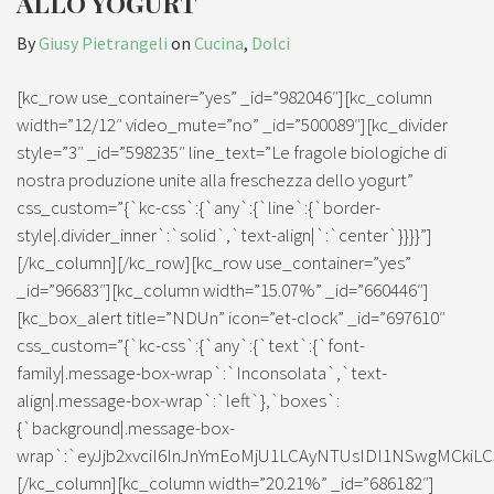
ALLO YOGURT
By
Giusy Pietrangeli
on
Cucina
,
Dolci
[kc_row use_container=”yes” _id=”982046″][kc_column
width=”12/12″ video_mute=”no” _id=”500089″][kc_divider
style=”3″ _id=”598235″ line_text=”Le fragole biologiche di
nostra produzione unite alla freschezza dello yogurt”
css_custom=”{`kc-css`:{`any`:{`line`:{`border-
style|.divider_inner`:`solid`,`text-align|`:`center`}}}}”]
[/kc_column][/kc_row][kc_row use_container=”yes”
_id=”96683″][kc_column width=”15.07%” _id=”660446″]
[kc_box_alert title=”NDUn” icon=”et-clock” _id=”697610″
css_custom=”{`kc-css`:{`any`:{`text`:{`font-
family|.message-box-wrap`:`Inconsolata`,`text-
align|.message-box-wrap`:`left`},`boxes`:
{`background|.message-box-
wrap`:`eyJjb2xvciI6InJnYmEoMjU1LCAyNTUsIDI1NSwgMCkiLC
[/kc_column][kc_column width=”20.21%” _id=”686182″]