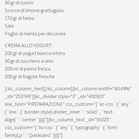
30 gr di tuorlo
Scorza di limone grattugiata
170 gr di farina
Sale
Foglie di menta per decorare
CREMA ALLO YOGURT:
200 gr di yogurt bianco intero
30 gr di zucchero a velo
200 ml di panna fresca
200 gr di fragole fresche
[/kc_column_text][/kc_column][kc_column width=”60.49%”
_id=”253749″][kc_divider style=”3″ _id=”402920″
line_text=”PREPARAZIONE” css_custom=”{`kc-css`:{`any`:
{`line`:{`border-style|.divider_inner`:`solid`,`text-
align|`:`center`}}}}”][kc_column_text _id=”55025″
css_custom=”{`kc-css`:{`any`:{`typography`:{`font-
family|,p`:`Quicksand`}}}}”]