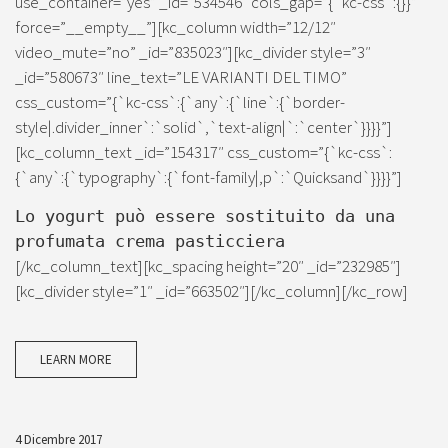
use_container=”yes” _id=”534546″ cols_gap=”{`kc-css`:{}}”
force=”__empty__”][kc_column width=”12/12″
video_mute=”no” _id=”835023″][kc_divider style=”3″
_id=”580673″ line_text=”LE VARIANTI DEL TIMO”
css_custom=”{`kc-css`:{`any`:{`line`:{`border-
style|.divider_inner`:`solid`,`text-align|`:`center`}}}}”]
[kc_column_text _id=”154317″ css_custom=”{`kc-css`:
{`any`:{`typography`:{`font-family|,p`:`Quicksand`}}}}”]
Lo yogurt può essere sostituito da una
profumata crema pasticciera
[/kc_column_text][kc_spacing height=”20″ _id=”232985″]
[kc_divider style=”1″ _id=”663502″][/kc_column][/kc_row]
LEARN MORE
4 Dicembre 2017