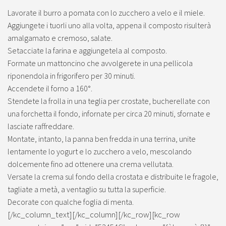
Lavorate il burro a pomata con lo zucchero a velo e il miele.
Aggiungete i tuorli uno alla volta, appena il composto risulterà
amalgamato e cremoso, salate.
Setacciate la farina e aggiungetela al composto.
Formate un mattoncino che avvolgerete in una pellicola
riponendola in frigorifero per 30 minuti.
Accendete il forno a 160°.
Stendete la frolla in una teglia per crostate, bucherellate con
una forchetta il fondo, infornate per circa 20 minuti, sfornate e
lasciate raffreddare.
Montate, intanto, la panna ben fredda in una terrina, unite
lentamente lo yogurt e lo zucchero a velo, mescolando
dolcemente fino ad ottenere una crema vellutata.
Versate la crema sul fondo della crostata e distribuite le fragole,
tagliate a metà, a ventaglio su tutta la superficie.
Decorate con qualche foglia di menta.
[/kc_column_text][/kc_column][/kc_row][kc_row