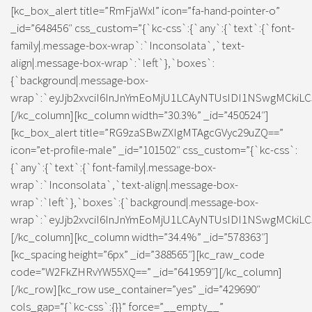
[kc_box_alert title=”RmFjaWxl” icon=”fa-hand-pointer-o”
_id=”648456″ css_custom=”{`kc-css`:{`any`:{`text`:{`font-
family|.message-box-wrap`:`Inconsolata`,`text-
align|.message-box-wrap`:`left`},`boxes`:
{`background|.message-box-
wrap`:`eyJjb2xvciI6InJnYmEoMjU1LCAyNTUsIDI1NSwgMCkiLC
[/kc_column][kc_column width=”30.3%” _id=”450524″]
[kc_box_alert title=”RG9zaSBwZXIgMTAgcGVyc29uZQ==”
icon=”et-profile-male” _id=”101502″ css_custom=”{`kc-css`:
{`any`:{`text`:{`font-family|.message-box-
wrap`:`Inconsolata`,`text-align|.message-box-
wrap`:`left`},`boxes`:{`background|.message-box-
wrap`:`eyJjb2xvciI6InJnYmEoMjU1LCAyNTUsIDI1NSwgMCkiLC
[/kc_column][kc_column width=”34.4%” _id=”578363″]
[kc_spacing height=”6px” _id=”388565″][kc_raw_code
code=”W2FkZHRvYW55XQ==” _id=”641959″][/kc_column]
[/kc_row][kc_row use_container=”yes” _id=”429690″
cols_gap=”{`kc-css`:{}}” force=”__empty__”