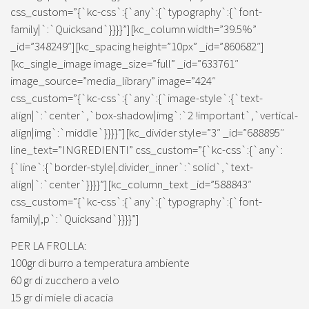
css_custom=”{`kc-css`:{`any`:{`typography`:{`font-
family|`:`Quicksand`}}}}”][kc_column width=”39.5%”
_id=”348249″][kc_spacing height=”10px” _id=”860682″]
[kc_single_image image_size=”full” _id=”633761″
image_source=”media_library” image=”424″
css_custom=”{`kc-css`:{`any`:{`image-style`:{`text-
align|`:`center`,`box-shadow|img`:`2 !important`,`vertical-
align|img`:`middle`}}}}”][kc_divider style=”3″ _id=”688895″
line_text=”INGREDIENTI” css_custom=”{`kc-css`:{`any`:
{`line`:{`border-style|.divider_inner`:`solid`,`text-
align|`:`center`}}}}”][kc_column_text _id=”588843″
css_custom=”{`kc-css`:{`any`:{`typography`:{`font-
family|,p`:`Quicksand`}}}}”]
PER LA FROLLA:
100gr di burro a temperatura ambiente
60 gr di zucchero a velo
15 gr di miele di acacia