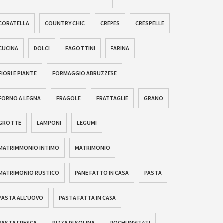
CORATELLA
COUNTRY CHIC
CREPES
CRESPELLE
CUCINA
DOLCI
FAGOTTINI
FARINA
FIORI E PIANTE
FORMAGGIO ABRUZZESE
FORNO A LEGNA
FRAGOLE
FRATTAGLIE
GRANO
GROTTE
LAMPONI
LEGUMI
MATRIMMONIO INTIMO
MATRIMONIO
MATRIMONIO RUSTICO
PANE FATTO IN CASA
PASTA
PASTA ALL'UOVO
PASTA FATTA IN CASA
PASTA FRESCA
PIZZA DI SOLINA
POCHI INVITATI