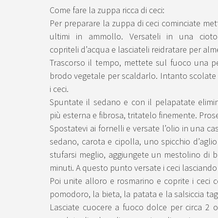
Come fare la zuppa ricca di ceci:
Per preparare la zuppa di ceci cominciate me
ultimi in ammollo. Versateli in una cioto
copriteli d’acqua e lasciateli reidratare per al
Trascorso il tempo, mettete sul fuoco una pe
brodo vegetale per scaldarlo. Intanto scolate
i ceci.
Spuntate il sedano e con il pelapatate elimi
più esterna e fibrosa, tritatelo finemente. Pr
Spostatevi ai fornelli e versate l’olio in una ca
sedano, carota e cipolla, uno spicchio d’aglio
stufarsi meglio, aggiungete un mestolino di 
minuti. A questo punto versate i ceci lasciando
Poi unite alloro e rosmarino e coprite i ceci c
pomodoro, la bieta, la patata e la salsiccia tag
Lasciate cuocere a fuoco dolce per circa 2 