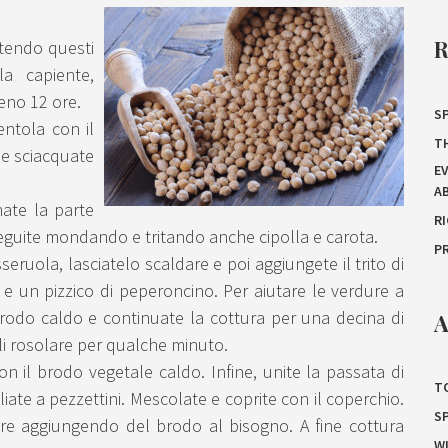
ttendo questi
la capiente,
meno 12 ore.
SP
ntola con il
T
 e sciacquate
E
A
nate la parte
R
oseguite mondando e tritando anche cipolla e carota.
P
sseruola, lasciatelo scaldare e poi aggiungete il trito di
 e un pizzico di peperoncino. Per aiutare le verdure a
brodo caldo e continuate la cottura per una decina di
A
li rosolare per qualche minuto.
on il brodo vegetale caldo. Infine, unite la passata di
T
liate a pezzettini. Mescolate e coprite con il coperchio.
S
ore aggiungendo del brodo al bisogno. A fine cottura
W