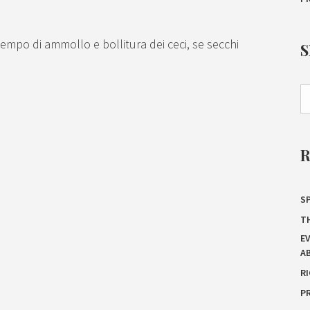
l tempo di ammollo e bollitura dei ceci, se secchi
SP
T
E
A
R
P