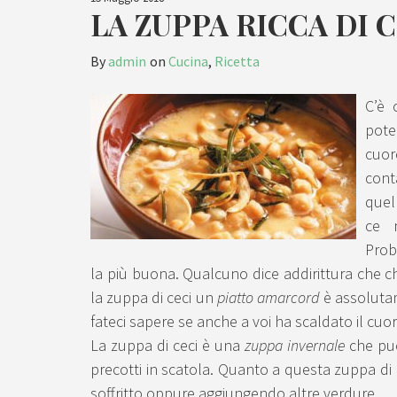
LA ZUPPA RICCA DI 
By
admin
on
Cucina
,
Ricetta
C’è 
pote
cuor
cont
quell
ce 
Prob
la più buona. Qualcuno dice addirittura che chi
la zuppa di ceci un
piatto amarcord
è assolutam
fateci sapere se anche a voi ha scaldato il cuor
La zuppa di ceci è una
zuppa invernale
che può
precotti in scatola. Quanto a questa zuppa di 
soffritto oppure aggiungendo altre verdure.