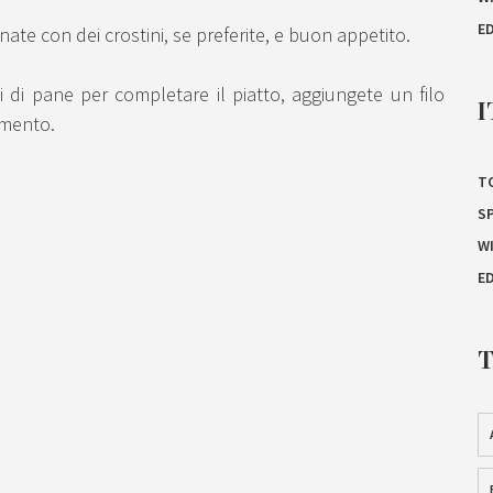
E
te con dei crostini, se preferite, e buon appetito.
 di pane per completare il piatto, aggiungete un filo
I
omento.
T
S
W
E