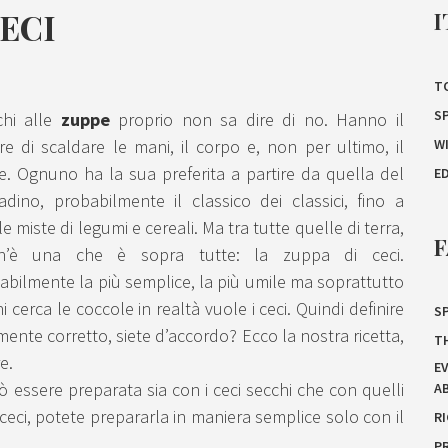
CECI
I
T
S
chi alle
zuppe
proprio non sa dire di no. Hanno il
W
re di scaldare le mani, il corpo e, non per ultimo, il
e. Ognuno ha la sua preferita a partire da quella del
E
adino, probabilmente il classico dei classici, fino a
e miste di legumi e cereali. Ma tra tutte quelle di terra,
F
n’è una che è sopra tutte: la zuppa di ceci.
abilmente la più semplice, la più umile ma soprattutto
 cerca le coccole in realtà vuole i ceci. Quindi definire
SP
ente corretto, siete d’accordo? Ecco la nostra ricetta,
T
e.
E
 essere preparata sia con i ceci secchi che con quelli
A
ceci, potete prepararla in maniera semplice solo con il
R
P