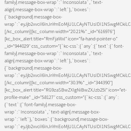
family|.message-box-wrap`:`Inconsolata`,`text-
align|.message-box-wrap`:`left`},`boxes`:
{`background|.message-box-
wrap`:`eyJjb2xvciI6InJnYmEoMjU1LCAyNTUsIDI1NSwgMCkiLC
[/kc_column][kc_column width=”20.21%” _id=”616976″]
[kc_box_alert title=”RmFjaWxl” icon=”fa-hand-pointer-o”
_id=”944029″ css_custom=”{`kc-css`:{`any`:{`text`:{`font-
family|.message-box-wrap`:`Inconsolata`,`text-
align|.message-box-wrap`:`left`},`boxes`:
{`background|.message-box-
wrap`:`eyJjb2xvciI6InJnYmEoMjU1LCAyNTUsIDI1NSwgMCkiLC
[/kc_column][kc_column width=”30.3%” _id=”344390″]
[kc_box_alert title=”RG9zaSBwZXIgNiBwZXJzb25l” icon=”et-
profile-male” _id=”58127″ css_custom=”{`kc-css`:{`any`:
{`text`:{`font-family|.message-box-
wrap`:`Inconsolata`,`text-align|.message-box-
wrap`:`left`},`boxes`:{`background|.message-box-
wrap`:`eyJjb2xvciI6InJnYmEoMjU1LCAyNTUsIDI1NSwgMCkiLC