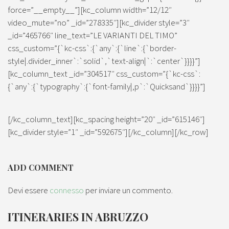
force=”__empty__”][kc_column width=”12/12″
video_mute=”no” _id=”278335″][kc_divider style=”3″
_id=”465766″ line_text=”LE VARIANTI DEL TIMO”
css_custom=”{`kc-css`:{`any`:{`line`:{`border-
style|.divider_inner`:`solid`,`text-align|`:`center`}}}}”]
[kc_column_text _id=”304517″ css_custom=”{`kc-css`:
{`any`:{`typography`:{`font-family|,p`:`Quicksand`}}}}”]
[/kc_column_text][kc_spacing height=”20″ _id=”615146″]
[kc_divider style=”1″ _id=”592675″][/kc_column][/kc_row]
ADD COMMENT
Devi essere
connesso
per inviare un commento.
ITINERARIES IN ABRUZZO