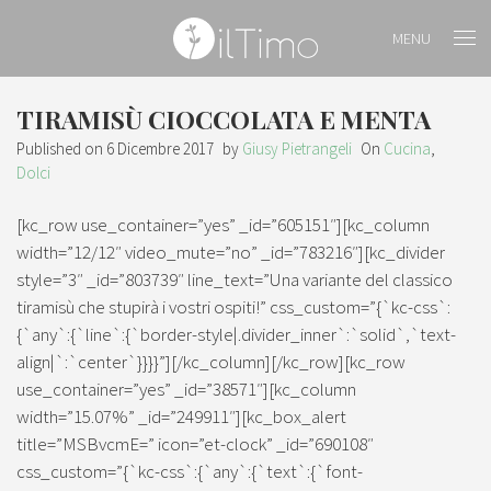
MENU
TIRAMISÙ CIOCCOLATA E MENTA
Published on
6 Dicembre 2017
by
Giusy Pietrangeli
On
Cucina
,
Dolci
[kc_row use_container=”yes” _id=”605151″][kc_column
width=”12/12″ video_mute=”no” _id=”783216″][kc_divider
style=”3″ _id=”803739″ line_text=”Una variante del classico
tiramisù che stupirà i vostri ospiti!” css_custom=”{`kc-css`:
{`any`:{`line`:{`border-style|.divider_inner`:`solid`,`text-
align|`:`center`}}}}”][/kc_column][/kc_row][kc_row
use_container=”yes” _id=”38571″][kc_column
width=”15.07%” _id=”249911″][kc_box_alert
title=”MSBvcmE=” icon=”et-clock” _id=”690108″
css_custom=”{`kc-css`:{`any`:{`text`:{`font-