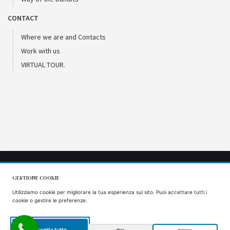
CONTACT
Where we are and Contacts
Work with us
VIRTUAL TOUR.
GESTIONE COOKIE
CIR: 066053AGR0001
Utilizziamo cookie per migliorare la tua esperienza sul sito. Puoi accettare tutti i
CIN: IT066053B57VS9J5AQ
cookie o gestire le preferenze.
Accetta tutto
Rifiuta
Preferenze