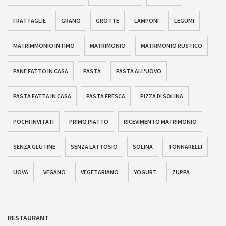
FRATTAGLIE
GRANO
GROTTE
LAMPONI
LEGUMI
MATRIMMONIO INTIMO
MATRIMONIO
MATRIMONIO RUSTICO
PANE FATTO IN CASA
PASTA
PASTA ALL'UOVO
PASTA FATTA IN CASA
PASTA FRESCA
PIZZA DI SOLINA
POCHI INVITATI
PRIMO PIATTO
RICEVIMENTO MATRIMONIO
SENZA GLUTINE
SENZA LATTOSIO
SOLINA
TONNARELLI
UOVA
VEGANO
VEGETARIANO
YOGURT
ZUPPA
RESTAURANT