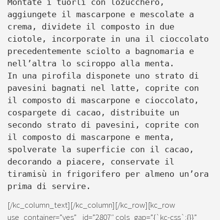
Montate i tuorli con lozucchero,
aggiungete il mascarpone e mescolate a
crema, dividete il composto in due
ciotole, incorporate in una il cioccolato
precedentemente sciolto a bagnomaria e
nell’altra lo sciroppo alla menta.
In una pirofila disponete uno strato di
pavesini bagnati nel latte, coprite con
il composto di mascarpone e cioccolato,
cospargete di cacao, distribuite un
secondo strato di pavesini, coprite con
il composto di mascarpone e menta,
spolverate la superficie con il cacao,
decorando a piacere, conservate il
tiramisù in frigorifero per almeno un’ora
prima di servire.
[/kc_column_text][/kc_column][/kc_row][kc_row
use_container=”yes” _id=”2807″ cols_gap=”{`kc-css`:{}}”