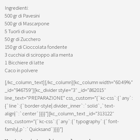
Ingredienti:
500 gr di Pavesini
500 gr di Mascarpone
5 Tuorli di uova
50 gr di Zucchero
150 gr di Cioccolata fondente
3 cucchiai di sciroppo alla menta
1 Bicchiere di latte
Caco in polvere
[/kc_column_text][/kc_column][kc_column width=”60.49%”
_id=”946759″][kc_divider style=”3″ _id=”862015″
line_text=”PREPARAZIONE” css_custom=”{`kc-css`:{`any`:
{`line`:{`border-style|.divider_inner`:`solid`,`text-
align|`:`center`}}}}”][kc_column_text _id=”313122″
css_custom=”{`kc-css`:{`any`:{`typography`:{`font-
family|,p`:`Quicksand`}}}}”]