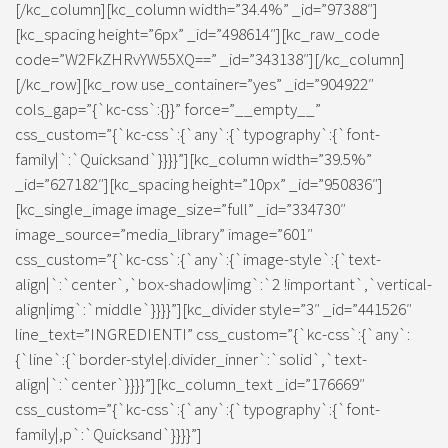
[/kc_column][kc_column width=”34.4%” _id=”97388″]
[kc_spacing height=”6px” _id=”498614″][kc_raw_code
code=”W2FkZHRvYW55XQ==” _id=”343138″][/kc_column]
[/kc_row][kc_row use_container=”yes” _id=”904922″
cols_gap=”{`kc-css`:{}}” force=”__empty__”
css_custom=”{`kc-css`:{`any`:{`typography`:{`font-
family|`:`Quicksand`}}}}”][kc_column width=”39.5%”
_id=”627182″][kc_spacing height=”10px” _id=”950836″]
[kc_single_image image_size=”full” _id=”334730″
image_source=”media_library” image=”601″
css_custom=”{`kc-css`:{`any`:{`image-style`:{`text-
align|`:`center`,`box-shadow|img`:`2 !important`,`vertical-
align|img`:`middle`}}}}”][kc_divider style=”3″ _id=”441526″
line_text=”INGREDIENTI” css_custom=”{`kc-css`:{`any`:
{`line`:{`border-style|.divider_inner`:`solid`,`text-
align|`:`center`}}}}”][kc_column_text _id=”176669″
css_custom=”{`kc-css`:{`any`:{`typography`:{`font-
family|,p`:`Quicksand`}}}}”]