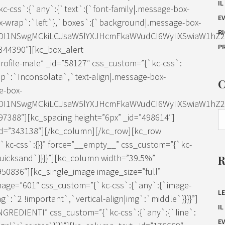
I
c-css`:{`any`:{`text`:{`font-family|.message-box-
E
x-wrap`:`left`},`boxes`:{`background|.message-box-
R
IDI1NSwgMCkiLCJsaW5lYXJHcmFkaWVudCI6WyIiXSwiaW1hZ2Ui
P
344390″][kc_box_alert
rofile-male” _id=”58127″ css_custom=”{`kc-css`:
ap`:`Inconsolata`,`text-align|.message-box-
e-box-
IDI1NSwgMCkiLCJsaW5lYXJHcmFkaWVudCI6WyIiXSwiaW1hZ2Ui
7388″][kc_spacing height=”6px” _id=”498614″]
=”343138″][/kc_column][/kc_row][kc_row
`kc-css`:{}}” force=”__empty__” css_custom=”{`kc-
Quicksand`}}}}”][kc_column width=”39.5%”
950836″][kc_single_image image_size=”full”
mage=”601″ css_custom=”{`kc-css`:{`any`:{`image-
LE
g`:`2 !important`,`vertical-align|img`:`middle`}}}}”]
I
”INGREDIENTI” css_custom=”{`kc-css`:{`any`:{`line`:
E