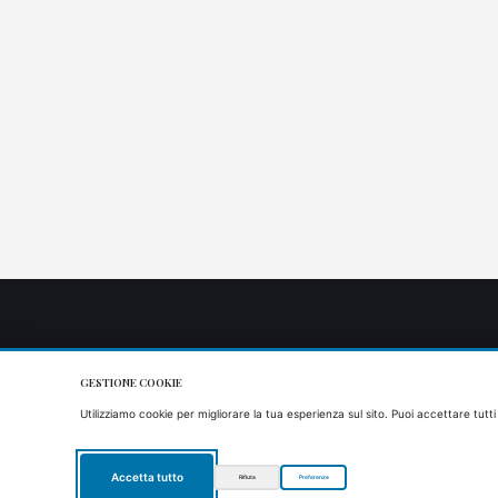
GESTIONE COOKIE
Utilizziamo cookie per migliorare la tua esperienza sul sito. Puoi accettare tutti
Accetta tutto
Rifiuta
Preferenze
Copyright 2021 Agriturismo il Timo - P.IVA/VAT: IT01829190667