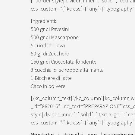
{`border-style|.divider_inner`:`solid`,`text-a
css_custom=”{`kc-css`:{`any`:{`typography`:{
Ingredienti:
500 gr di Pavesini
500 gr di Mascarpone
5 Tuorli di uova
50 gr di Zucchero
150 gr di Cioccolata fondente
3 cucchiai di sciroppo alla menta
1 Bicchiere di latte
Caco in polvere
[/kc_column_text][/kc_column][kc_column wid
_id=”862015″ line_text=”PREPARAZIONE” css_c
style|.divider_inner`:`solid`,`text-align|`:`c
css_custom=”{`kc-css`:{`any`:{`typography`:{
Montate i tuorli con lozucchero