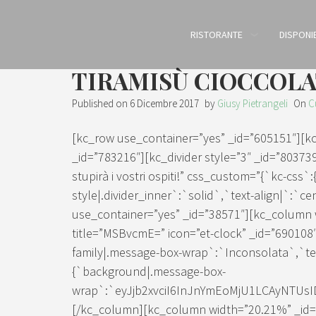
RISTORANTE
DISPONIB
TIRAMISÙ CIOCCOLA
Published on
6 Dicembre 2017
by
Giusy Pietrangeli
On
C
[kc_row use_container=”yes” _id=”605151″][
_id=”783216″][kc_divider style=”3″ _id=”803739
stupirà i vostri ospiti!” css_custom=”{`kc-css`
style|.divider_inner`:`solid`,`text-align|`:`c
use_container=”yes” _id=”38571″][kc_column 
title=”MSBvcmE=” icon=”et-clock” _id=”690108
family|.message-box-wrap`:`Inconsolata`,`tex
{`background|.message-box-
wrap`:`eyJjb2xvciI6InJnYmEoMjU1LCAyNTUs
[/kc_column][kc_column width=”20.21%” _id=”6