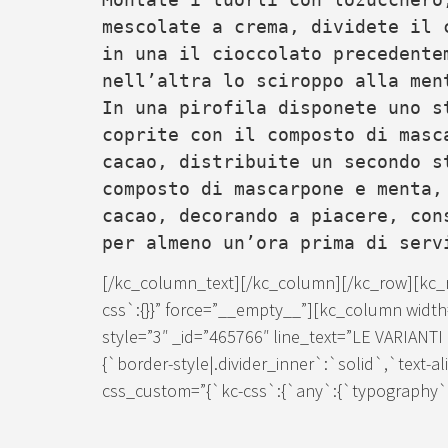
mescolate a crema, dividete il 
in una il cioccolato precedente
nell’altra lo sciroppo alla men
In una pirofila disponete uno s
coprite con il composto di masc
cacao, distribuite un secondo s
composto di mascarpone e menta,
cacao, decorando a piacere, con
per almeno un’ora prima di serv
[/kc_column_text][/kc_column][/kc_row][kc_r
css`:{}}” force=”__empty__”][kc_column width
style=”3″ _id=”465766″ line_text=”LE VARIANT
{`border-style|.divider_inner`:`solid`,`text-a
css_custom=”{`kc-css`:{`any`:{`typography`:{