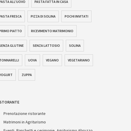
PASTA ALL'UOVO
PASTA FATTA IN CASA
PASTA FRESCA
PIZZA DI SOLINA
POCHI INVITATI
PRIMO PIATTO
RICEVIMENTO MATRIMONIO
SENZA GLUTINE
SENZA LATTOSIO
SOLINA
TONNARELLI
UOVA
VEGANO
VEGETARIANO
YOGURT
ZUPPA
ISTORANTE
Prenotazione ristorante
Matrimoni in Agriturismo
Eventi, Banchetti e cerimonie, Agriturismo Abruzzo