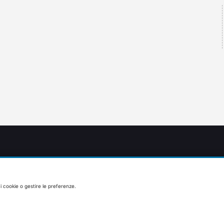
 i cookie o gestire le preferenze.
HOME PAGE
CAMPER
PER I PIÙ PICCOLI
PRENOTAZIONE RISTORANTE