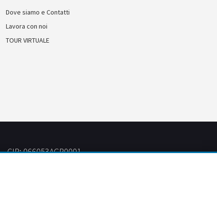
Dove siamo e Contatti
Lavora con noi
TOUR VIRTUALE
CIR: 066053AGR0001
CIN: IT066053B57VS9J5AQ
Crafted by
il Timo
| Developed by
GAUDiBiLiA