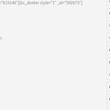
”615146″][kc_divider style=”1″ _id=”592675″]
o.