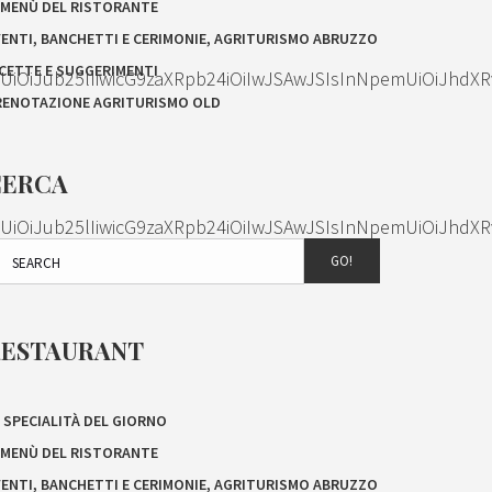
L MENÙ DEL RISTORANTE
VENTI, BANCHETTI E CERIMONIE, AGRITURISMO ABRUZZO
ICETTE E SUGGERIMENTI
OiJub25lIiwicG9zaXRpb24iOiIwJSAwJSIsInNpemUiOiJhdXR
RENOTAZIONE AGRITURISMO OLD
CERCA
OiJub25lIiwicG9zaXRpb24iOiIwJSAwJSIsInNpemUiOiJhdXR
GO!
RESTAURANT
 SPECIALITÀ DEL GIORNO
L MENÙ DEL RISTORANTE
VENTI, BANCHETTI E CERIMONIE, AGRITURISMO ABRUZZO