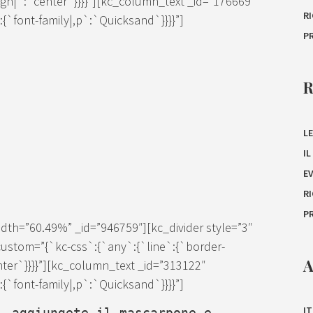
lign|`:`center`}}}}”][kc_column_text _id=”176669″
R
`font-family|,p`:`Quicksand`}}}}”]
P
LE
I
E
R
P
th=”60.49%” _id=”946759″][kc_divider style=”3″
ustom=”{`kc-css`:{`any`:{`line`:{`border-
A
enter`}}}}”][kc_column_text _id=”313122″
`font-family|,p`:`Quicksand`}}}}”]
IT
, aggiungete il mascarpone e