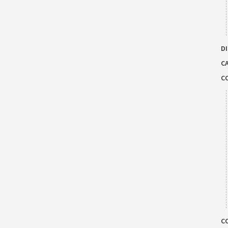
DI
C
C
C