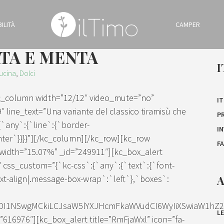
ILITÀ
CAMPER
TA E MENTA
I
ucina
,
Dolci
kc_column width=”12/12″ video_mute=”no”
IT
″ line_text=”Una variante del classico tiramisù che
P
:{`any`:{`line`:{`border-
I
enter`}}}}”][/kc_column][/kc_row][kc_row
F
width=”15.07%” _id=”249911″][kc_box_alert
″ css_custom=”{`kc-css`:{`any`:{`text`:{`font-
A
t-align|.message-box-wrap`:`left`},`boxes`:
IDI1NSwgMCkiLCJsaW5lYXJHcmFkaWVudCI6WyIiXSwiaW1hZ2Ui
LE
16976″][kc_box_alert title=”RmFjaWxl” icon=”fa-