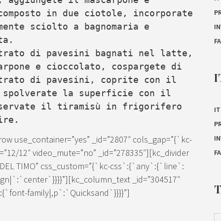
composto in due ciotole, incorporate
P
mente sciolto a bagnomaria e
I
ta.
F
trato di pavesini bagnati nel latte,
arpone e cioccolato, cospargete di
I
trato di pavesini, coprite con il
 spolverate la superficie con il
servate il tiramisù in frigorifero
IT
ire.
P
I
ow use_container=”yes” _id=”2807″ cols_gap=”{`kc-
=”12/12″ video_mute=”no” _id=”278335″][kc_divider
F
I DEL TIMO” css_custom=”{`kc-css`:{`any`:{`line`:
lign|`:`center`}}}}”][kc_column_text _id=”304517″
`font-family|,p`:`Quicksand`}}}}”]