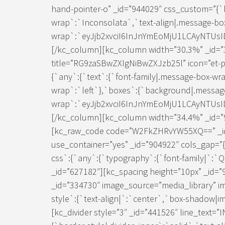
hand-pointer-o” _id=”944029″ css_custom=”{`k
wrap`:`Inconsolata`,`text-align|.message-bo
wrap`:`eyJjb2xvciI6InJnYmEoMjU1LCAyNTUs
[/kc_column][kc_column width=”30.3%” _id=”
title=”RG9zaSBwZXIgNiBwZXJzb25l” icon=”et-p
{`any`:{`text`:{`font-family|.message-box-wr
wrap`:`left`},`boxes`:{`background|.messag
wrap`:`eyJjb2xvciI6InJnYmEoMjU1LCAyNTUs
[/kc_column][kc_column width=”34.4%” _id=”9
[kc_raw_code code=”W2FkZHRvYW55XQ==” _id
use_container=”yes” _id=”904922″ cols_gap=”{
css`:{`any`:{`typography`:{`font-family|`:`
_id=”627182″][kc_spacing height=”10px” _id=”
_id=”334730″ image_source=”media_library” i
style`:{`text-align|`:`center`,`box-shadow|im
[kc_divider style=”3″ _id=”441526″ line_text=