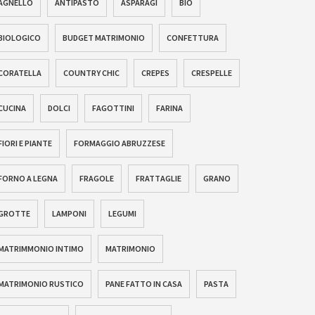
AGNELLO
ANTIPASTO
ASPARAGI
BIO
BIOLOGICO
BUDGET MATRIMONIO
CONFETTURA
CORATELLA
COUNTRY CHIC
CREPES
CRESPELLE
CUCINA
DOLCI
FAGOTTINI
FARINA
FIORI E PIANTE
FORMAGGIO ABRUZZESE
FORNO A LEGNA
FRAGOLE
FRATTAGLIE
GRANO
GROTTE
LAMPONI
LEGUMI
MATRIMMONIO INTIMO
MATRIMONIO
MATRIMONIO RUSTICO
PANE FATTO IN CASA
PASTA