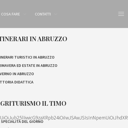
COSA FARE
CONTATTI
TINERARI IN ABRUZZO
INERARI TURISTICI IN ABRUZZO
RIMAVERA ED ESTATE IN ABRUZZO
NVERNO IN ABRUZZO
ATTORIA DIDATTICA
GRITURISMO IL TIMO
OiJub25lIiwicG9zaXRpb24iOiIwJSAwJSIsInNpemUiOiJhdXR
 SPECIALITÀ DEL GIORNO