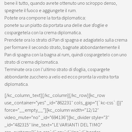
bene il tutto, quando avrete ottenuto uno sciroppo denso,
spegnete il fuoco e aggiungete il rum.
Potete ora comporre la torta diplomatica:
ponete su un piatto da portata una delle due sfoglie e
cospargetela con la crema diplomatica.
Prendete ora lo strato di Pan di spagna e adagiatelo sulla crema
per formare il secondo strato, bagnate abbondantemente il
Pan di spagna con la bagna al rum, quindi cospargetelo con uno
strato di crema diplomatica.
Terminate ora con l’ultimo strato di sfoglia, cospargete
abbondante zucchero a velo ed ecco pronta la vostra torta
diplomatica.
[/kc_column_text][/kc_column][/kc_row][kc_row
use_container=”yes” _id=”862231″ cols_gap=”{`kc-css`:{}}”
force=”__empty__”][kc_column width=”12/12″
video_mute=”no” _id=”694136″][kc_divider style=”3″
_id=”482315″ line_text=”LE VARIANTI DEL TIMO”