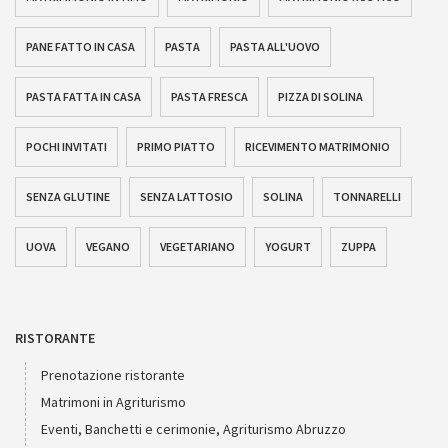
PANE FATTO IN CASA
PASTA
PASTA ALL'UOVO
PASTA FATTA IN CASA
PASTA FRESCA
PIZZA DI SOLINA
POCHI INVITATI
PRIMO PIATTO
RICEVIMENTO MATRIMONIO
SENZA GLUTINE
SENZA LATTOSIO
SOLINA
TONNARELLI
UOVA
VEGANO
VEGETARIANO
YOGURT
ZUPPA
RISTORANTE
Prenotazione ristorante
Matrimoni in Agriturismo
Eventi, Banchetti e cerimonie, Agriturismo Abruzzo