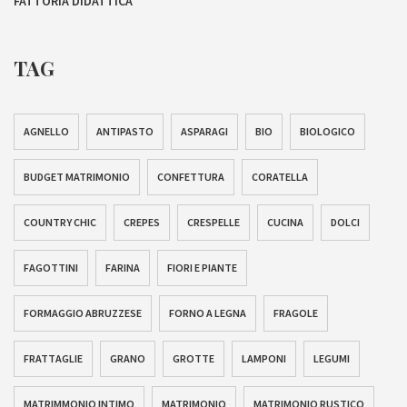
FATTORIA DIDATTICA
TAG
AGNELLO
ANTIPASTO
ASPARAGI
BIO
BIOLOGICO
BUDGET MATRIMONIO
CONFETTURA
CORATELLA
COUNTRY CHIC
CREPES
CRESPELLE
CUCINA
DOLCI
FAGOTTINI
FARINA
FIORI E PIANTE
FORMAGGIO ABRUZZESE
FORNO A LEGNA
FRAGOLE
FRATTAGLIE
GRANO
GROTTE
LAMPONI
LEGUMI
MATRIMMONIO INTIMO
MATRIMONIO
MATRIMONIO RUSTICO