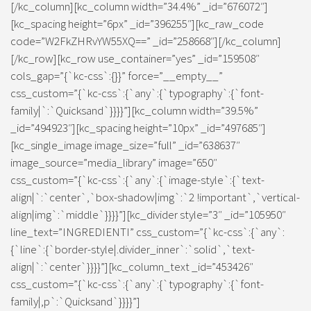
[/kc_column][kc_column width=”34.4%” _id=”676072″]
[kc_spacing height=”6px” _id=”396255″][kc_raw_code
code=”W2FkZHRvYW55XQ==” _id=”258668″][/kc_column]
[/kc_row][kc_row use_container=”yes” _id=”159508″
cols_gap=”{`kc-css`:{}}” force=”__empty__”
css_custom=”{`kc-css`:{`any`:{`typography`:{`font-
family|`:`Quicksand`}}}}”][kc_column width=”39.5%”
_id=”494923″][kc_spacing height=”10px” _id=”497685″]
[kc_single_image image_size=”full” _id=”638637″
image_source=”media_library” image=”650″
css_custom=”{`kc-css`:{`any`:{`image-style`:{`text-
align|`:`center`,`box-shadow|img`:`2 !important`,`vertical-
align|img`:`middle`}}}}”][kc_divider style=”3″ _id=”105950″
line_text=”INGREDIENTI” css_custom=”{`kc-css`:{`any`:
{`line`:{`border-style|.divider_inner`:`solid`,`text-
align|`:`center`}}}}”][kc_column_text _id=”453426″
css_custom=”{`kc-css`:{`any`:{`typography`:{`font-
family|,p`:`Quicksand`}}}}”]