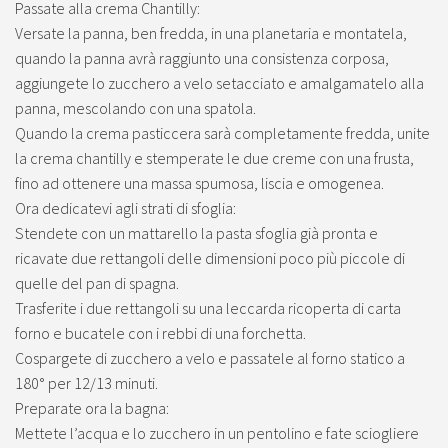
Passate alla crema Chantilly:
Versate la panna, ben fredda, in una planetaria e montatela,
quando la panna avrà raggiunto una consistenza corposa,
aggiungete lo zucchero a velo setacciato e amalgamatelo alla
panna, mescolando con una spatola.
Quando la crema pasticcera sarà completamente fredda, unite
la crema chantilly e stemperate le due creme con una frusta,
fino ad ottenere una massa spumosa, liscia e omogenea.
Ora dedicatevi agli strati di sfoglia:
Stendete con un mattarello la pasta sfoglia già pronta e
ricavate due rettangoli delle dimensioni poco più piccole di
quelle del pan di spagna.
Trasferite i due rettangoli su una leccarda ricoperta di carta
forno e bucatele con i rebbi di una forchetta.
Cospargete di zucchero a velo e passatele al forno statico a
180° per 12/13 minuti.
Preparate ora la bagna:
Mettete l’acqua e lo zucchero in un pentolino e fate sciogliere