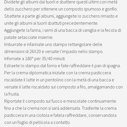
Dividete gli albumi dai tuorli e sbattere questi ultimi con metà
dello zucchero per ottenere un composto spumoso e gonfio.
Sbattete a parte gli albumi, aggiungete lo zucchero rimasto e
unite gli albumi ai tuorli sbattuti precedentemente.
Aggiungete la farina, i semi di una bacca di vaniglia e la fecola di
patate setacciate insieme.
Imburrate e infarinate uno stampo rettangolare delle
dimensioni di 26X20 e versate l’impasto nello stampo.
Infornate a 180° per 35/40 minuti.
Estraete lo stampo dal forno e fate raffreddare il pan di spagna.
Per la crema diplomatica iniziate con la crema pasticcera:
riscaldate il latte in un pentolino con la metà di una bacca e
versate il latte riscaldato sul composto a filo, amalgamando con
la frusta.
Riportate il composto sul fuoco e mescolate continuamente
fino a che la crema non si sarà addensata. Trasferite la crema
pasticcera in una ciotola e fatela raffreddare, conservandola
con un foglio di pellicola a contatto.