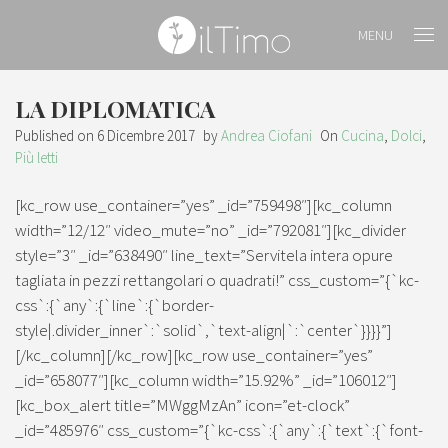
MENU
LA DIPLOMATICA
Published on
6 Dicembre 2017
by
Andrea Ciofani
On
Cucina
,
Dolci
,
Più letti
[kc_row use_container=”yes” _id=”759498″][kc_column
width=”12/12″ video_mute=”no” _id=”792081″][kc_divider
style=”3″ _id=”638490″ line_text=”Servitela intera opure
tagliata in pezzi rettangolari o quadrati!” css_custom=”{`kc-
css`:{`any`:{`line`:{`border-
style|.divider_inner`:`solid`,`text-align|`:`center`}}}}”]
[/kc_column][/kc_row][kc_row use_container=”yes”
_id=”658077″][kc_column width=”15.92%” _id=”106012″]
[kc_box_alert title=”MWggMzAn” icon=”et-clock”
_id=”485976″ css_custom=”{`kc-css`:{`any`:{`text`:{`font-