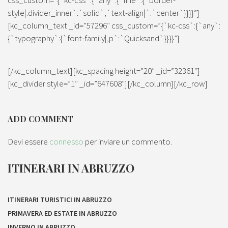
css_custom=”{`kc-css`:{`any`:{`line`:{`border-
style|.divider_inner`:`solid`,`text-align|`:`center`}}}}”]
[kc_column_text _id=”57296″ css_custom=”{`kc-css`:{`any`:
{`typography`:{`font-family|,p`:`Quicksand`}}}}”]
[/kc_column_text][kc_spacing height=”20″ _id=”32361″]
[kc_divider style=”1″ _id=”647608″][/kc_column][/kc_row]
ADD COMMENT
Devi essere
connesso
per inviare un commento.
ITINERARI IN ABRUZZO
ITINERARI TURISTICI IN ABRUZZO
PRIMAVERA ED ESTATE IN ABRUZZO
INVERNO IN ABRUZZO