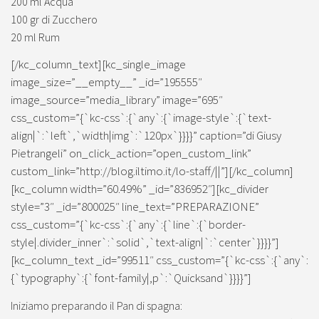
200 ml Acqua
100 gr di Zucchero
20 ml Rum
[/kc_column_text][kc_single_image
image_size=”__empty__” _id=”195555″
image_source=”media_library” image=”695″
css_custom=”{`kc-css`:{`any`:{`image-style`:{`text-
align|`:`left`,`width|img`:`120px`}}}}” caption=”di Giusy
Pietrangeli” on_click_action=”open_custom_link”
custom_link=”http://blog.iltimo.it/lo-staff/||”][/kc_column]
[kc_column width=”60.49%” _id=”836952″][kc_divider
style=”3″ _id=”800025″ line_text=”PREPARAZIONE”
css_custom=”{`kc-css`:{`any`:{`line`:{`border-
style|.divider_inner`:`solid`,`text-align|`:`center`}}}}”]
[kc_column_text _id=”99511″ css_custom=”{`kc-css`:{`any`:
{`typography`:{`font-family|,p`:`Quicksand`}}}}”]
Iniziamo preparando il Pan di spagna: