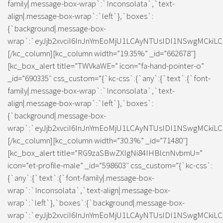
family|.message-box-wrap`:`Inconsolata`,`text-
align|.message-box-wrap`:`left`},`boxes`:
{`background|.message-box-
wrap`:`eyJjb2xvciI6InJnYmEoMjU1LCAyNTUsIDI1NSwgMCkiLC
[/kc_column][kc_column width=”19.35%” _id=”662678″]
[kc_box_alert title=”TWVkaWE=” icon=”fa-hand-pointer-o”
_id=”690335″ css_custom=”{`kc-css`:{`any`:{`text`:{`font-
family|.message-box-wrap`:`Inconsolata`,`text-
align|.message-box-wrap`:`left`},`boxes`:
{`background|.message-box-
wrap`:`eyJjb2xvciI6InJnYmEoMjU1LCAyNTUsIDI1NSwgMCkiLC
[/kc_column][kc_column width=”30.3%” _id=”71480″]
[kc_box_alert title=”RG9zaSBwZXIgNi84IHBlcnNvbmU=”
icon=”et-profile-male” _id=”598603″ css_custom=”{`kc-css`:
{`any`:{`text`:{`font-family|.message-box-
wrap`:`Inconsolata`,`text-align|.message-box-
wrap`:`left`},`boxes`:{`background|.message-box-
wrap`:`eyJjb2xvciI6InJnYmEoMjU1LCAyNTUsIDI1NSwgMCkiLC