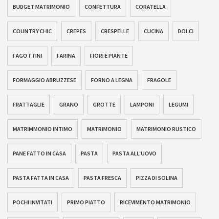
BUDGET MATRIMONIO
CONFETTURA
CORATELLA
COUNTRY CHIC
CREPES
CRESPELLE
CUCINA
DOLCI
FAGOTTINI
FARINA
FIORI E PIANTE
FORMAGGIO ABRUZZESE
FORNO A LEGNA
FRAGOLE
FRATTAGLIE
GRANO
GROTTE
LAMPONI
LEGUMI
MATRIMMONIO INTIMO
MATRIMONIO
MATRIMONIO RUSTICO
PANE FATTO IN CASA
PASTA
PASTA ALL'UOVO
PASTA FATTA IN CASA
PASTA FRESCA
PIZZA DI SOLINA
POCHI INVITATI
PRIMO PIATTO
RICEVIMENTO MATRIMONIO