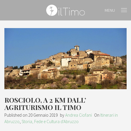
MENU
ROSCIOLO, A 2 KM DALL’
AGRITURISMO IL TIMO
Published on
20 Gennaio 2019
by
Andrea Ciofani
On
Itinerari in
Abruzzo
,
Storia, Fede e Cultura d'Abruzzo