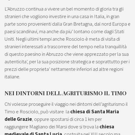
L’Abruzzo continua a vivere un bel momento di gloria tra gli
stranieri che vogliono investire in una casa in Italia, in gran
parte sono provenienti dalla Gran Bretagna, dal nord Europa e
paesi scandinavi, ma anche da piu’ lontano come dagli Stati
Uniti. Negli ultimi tempi anche Rosciolo è meta di visita di
stranieri interessati a trascorrere del tempo nella tranquillità
di questo paesino in Abruzzo che viene apprezzato per la sua
autenticita’, per la sua posizione strategica e soprattutto per i
prezzi delle proprieta’ nettamente inferiori ad altre regioni
italiane.
NEI DINTORNI DELL AGRITURISMO IL TIMO
Chi volesse proseguire il viaggio nei dintorni dell’agriturismo il
Timo e Rosciolo, può visitare la
chiesa di Santa Maria
delle Grazie
, oppure spostarsi di circa 1 km per
raggiungere Magliano dei Marsi dove si trova la
chiesa
medievale di Santa Lucia
, costruita nel XIII secolo ma