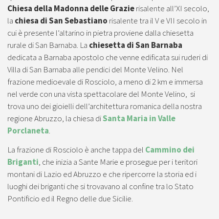
Chiesa della Madonna delle Grazie
risalente all’XI secolo,
la
chiesa di San Sebastiano
risalente tra il V e VII secolo in
cui è presente l’altarino in pietra proviene dalla chiesetta
rurale di San Barnaba. La
chiesetta di San Barnaba
dedicata a Barnaba apostolo che venne edificata sui ruderi di
Villa di San Barnaba alle pendici del Monte Velino. Nel
frazione medioevale di Rosciolo, a meno di 2 km e immersa
nel verde con una vista spettacolare del Monte Velino, si
trova uno dei gioielli dell’architettura romanica della nostra
regione Abruzzo, la chiesa di
Santa Maria in Valle
Porclaneta
.
La frazione di Rosciolo è anche tappa del
Cammino dei
Briganti
, che inizia a Sante Marie e prosegue per i teritori
montani di Lazio ed Abruzzo e che ripercorre la storia ed i
luoghi dei briganti che si trovavano al confine tra lo Stato
Pontificio ed il Regno delle due Sicilie.