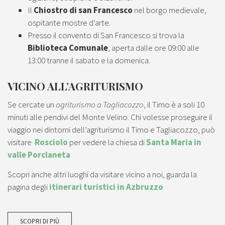
Il
Chiostro di san Francesco
nel borgo medievale,
ospitante mostre d’arte.
Presso il convento di San Francesco si trova la
Biblioteca Comunale
, aperta dalle ore 09:00 alle
13:00 tranne il sabato e la domenica.
VICINO ALL’AGRITURISMO
Se cercate un
agriturismo a Tagliacozzo
, il Timo è a soli 10
minuti alle pendivi del Monte Velino. Chi volesse proseguire il
viaggio nei dintorni dell’agriturismo il Timo e Tagliacozzo, può
visitare
Rosciolo
per vedere la chiesa di
Santa Maria in
valle Porclaneta
Scopri anche altri luoghi da visitare vicino a noi, guarda la
pagina degli
itinerari turistici in Azbruzzo
SCOPRI DI PIÙ