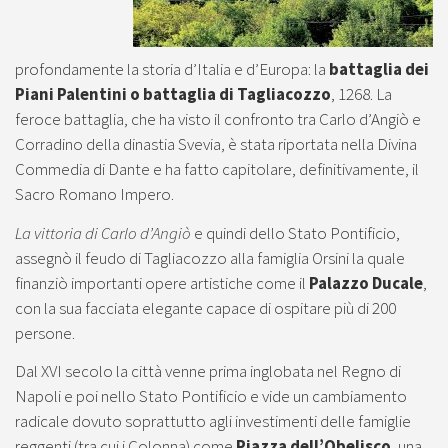
profondamente la storia d’Italia e d’Europa: la
battaglia dei
Piani Palentini o battaglia di Tagliacozzo
, 1268. La
feroce battaglia, che ha visto il confronto tra Carlo d’Angiò e
Corradino della dinastia Svevia, è stata riportata nella Divina
Commedia di Dante e ha fatto capitolare, definitivamente, il
Sacro Romano Impero.
La vittoria di Carlo d’Angiò
e quindi dello Stato Pontificio,
assegnò il feudo di Tagliacozzo alla famiglia Orsini la quale
finanziò importanti opere artistiche come il
Palazzo Ducale
,
con la sua facciata elegante capace di ospitare più di 200
persone.
Dal XVI secolo la città venne prima inglobata nel Regno di
Napoli e poi nello Stato Pontificio e vide un cambiamento
radicale dovuto soprattutto agli investimenti delle famiglie
reggenti (tra cui i Colonna) come
Piazza dell’Obelisco
, una