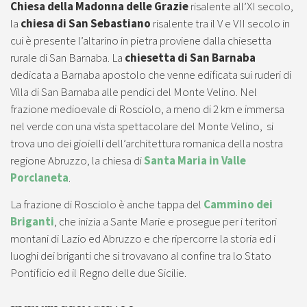
Chiesa della Madonna delle Grazie
risalente all’XI secolo,
la
chiesa di San Sebastiano
risalente tra il V e VII secolo in
cui è presente l’altarino in pietra proviene dalla chiesetta
rurale di San Barnaba. La
chiesetta di San Barnaba
dedicata a Barnaba apostolo che venne edificata sui ruderi di
Villa di San Barnaba alle pendici del Monte Velino. Nel
frazione medioevale di Rosciolo, a meno di 2 km e immersa
nel verde con una vista spettacolare del Monte Velino, si
trova uno dei gioielli dell’architettura romanica della nostra
regione Abruzzo, la chiesa di
Santa Maria in Valle
Porclaneta
.
La frazione di Rosciolo è anche tappa del
Cammino dei
Briganti
, che inizia a Sante Marie e prosegue per i teritori
montani di Lazio ed Abruzzo e che ripercorre la storia ed i
luoghi dei briganti che si trovavano al confine tra lo Stato
Pontificio ed il Regno delle due Sicilie.