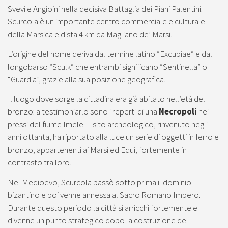
Svevi e Angioini nella decisiva Battaglia dei Piani Palentini.
Scurcola è un importante centro commerciale e culturale
della Marsica e dista 4 km da Magliano de’ Marsi.
L’origine del nome deriva dal termine latino “Excubiae” e dal
longobarso “Sculk” che entrambi significano “Sentinella” o
“Guardia”, grazie alla sua posizione geografica.
Il luogo dove sorge la cittadina era già abitato nell’età del
bronzo: a testimoniarlo sono i reperti di una
Necropoli
nei
pressi del fiume Imele. Il sito archeologico, rinvenuto negli
anni ottanta, ha riportato alla luce un serie di oggetti in ferro e
bronzo, appartenenti ai Marsi ed Equi, fortemente in
contrasto tra loro.
Nel Medioevo, Scurcola passò sotto prima il dominio
bizantino e poi venne annessa al Sacro Romano Impero.
Durante questo periodo la città si arricchì fortemente e
divenne un punto strategico dopo la costruzione del