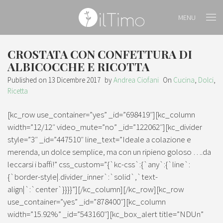
MENU
CROSTATA CON CONFETTURA DI
ALBICOCCHE E RICOTTA
Published on
13 Dicembre 2017
by
Andrea Ciofani
On
Cucina
,
Dolci
,
Ricetta
[kc_row use_container=”yes” _id=”698419″][kc_column
width=”12/12″ video_mute=”no” _id=”122062″][kc_divider
style=”3″ _id=”447510″ line_text=”Ideale a colazione e
merenda, un dolce semplice, ma con un ripieno goloso ….da
leccarsi i baffi!” css_custom=”{`kc-css`:{`any`:{`line`:
{`border-style|.divider_inner`:`solid`,`text-
align|`:`center`}}}}”][/kc_column][/kc_row][kc_row
use_container=”yes” _id=”878400″][kc_column
width=”15.92%” _id=”543160″][kc_box_alert title=”NDUn”