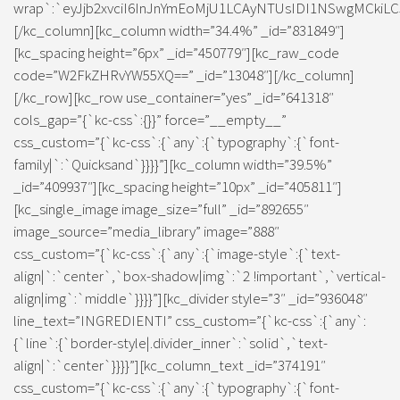
wrap`:`eyJjb2xvciI6InJnYmEoMjU1LCAyNTUsIDI1NSwgMCkiLC
[/kc_column][kc_column width=”34.4%” _id=”831849″]
[kc_spacing height=”6px” _id=”450779″][kc_raw_code
code=”W2FkZHRvYW55XQ==” _id=”13048″][/kc_column]
[/kc_row][kc_row use_container=”yes” _id=”641318″
cols_gap=”{`kc-css`:{}}” force=”__empty__”
css_custom=”{`kc-css`:{`any`:{`typography`:{`font-
family|`:`Quicksand`}}}}”][kc_column width=”39.5%”
_id=”409937″][kc_spacing height=”10px” _id=”405811″]
[kc_single_image image_size=”full” _id=”892655″
image_source=”media_library” image=”888″
css_custom=”{`kc-css`:{`any`:{`image-style`:{`text-
align|`:`center`,`box-shadow|img`:`2 !important`,`vertical-
align|img`:`middle`}}}}”][kc_divider style=”3″ _id=”936048″
line_text=”INGREDIENTI” css_custom=”{`kc-css`:{`any`:
{`line`:{`border-style|.divider_inner`:`solid`,`text-
align|`:`center`}}}}”][kc_column_text _id=”374191″
css_custom=”{`kc-css`:{`any`:{`typography`:{`font-