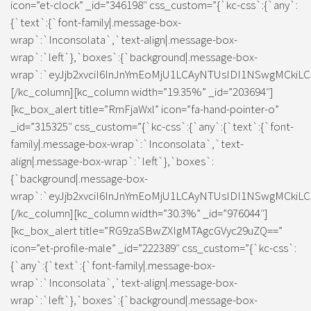
icon=”et-clock” _id=”346198″ css_custom=”{`kc-css`:{`any`:
{`text`:{`font-family|.message-box-
wrap`:`Inconsolata`,`text-align|.message-box-
wrap`:`left`},`boxes`:{`background|.message-box-
wrap`:`eyJjb2xvciI6InJnYmEoMjU1LCAyNTUsIDI1NSwgMCkiLC
[/kc_column][kc_column width=”19.35%” _id=”203694″]
[kc_box_alert title=”RmFjaWxl” icon=”fa-hand-pointer-o”
_id=”315325″ css_custom=”{`kc-css`:{`any`:{`text`:{`font-
family|.message-box-wrap`:`Inconsolata`,`text-
align|.message-box-wrap`:`left`},`boxes`:
{`background|.message-box-
wrap`:`eyJjb2xvciI6InJnYmEoMjU1LCAyNTUsIDI1NSwgMCkiLC
[/kc_column][kc_column width=”30.3%” _id=”976044″]
[kc_box_alert title=”RG9zaSBwZXIgMTAgcGVyc29uZQ==”
icon=”et-profile-male” _id=”222389″ css_custom=”{`kc-css`:
{`any`:{`text`:{`font-family|.message-box-
wrap`:`Inconsolata`,`text-align|.message-box-
wrap`:`left`},`boxes`:{`background|.message-box-