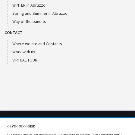
WINTER in Abruzzo
Spring and Summer in Abruzzo
Way of the bandits
CONTACT
Where we are and Contacts
Work with us
VIRTUAL TOUR.
GESTIONE COOKIE
CIR: 066053AGR0001
Utilizziamo cookie per migliorare la tua esperienza sul sito. Puoi accettare tutti i