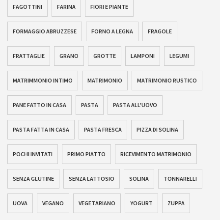
FAGOTTINI
FARINA
FIORI E PIANTE
FORMAGGIO ABRUZZESE
FORNO A LEGNA
FRAGOLE
FRATTAGLIE
GRANO
GROTTE
LAMPONI
LEGUMI
MATRIMMONIO INTIMO
MATRIMONIO
MATRIMONIO RUSTICO
PANE FATTO IN CASA
PASTA
PASTA ALL'UOVO
PASTA FATTA IN CASA
PASTA FRESCA
PIZZA DI SOLINA
POCHI INVITATI
PRIMO PIATTO
RICEVIMENTO MATRIMONIO
SENZA GLUTINE
SENZA LATTOSIO
SOLINA
TONNARELLI
UOVA
VEGANO
VEGETARIANO
YOGURT
ZUPPA