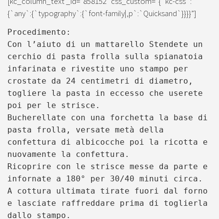
[kc_column_text _id=”858152″ css_custom=”{`kc-css`:
{`any`:{`typography`:{`font-family|,p`:`Quicksand`}}}}”]
Procedimento:
Con l’aiuto di un mattarello Stendete un
cerchio di pasta frolla sulla spianatoia
infarinata e rivestite uno stampo per
crostate da 24 centimetri di diametro,
togliere la pasta in eccesso che userete
poi per le strisce.
Bucherellate con una forchetta la base di
pasta frolla, versate metà della
confettura di albicocche poi la ricotta e
nuovamente la confettura.
Ricoprire con le strisce messe da parte e
infornate a 180° per 30/40 minuti circa.
A cottura ultimata tirate fuori dal forno
e lasciate raffreddare prima di toglierla
dallo stampo.