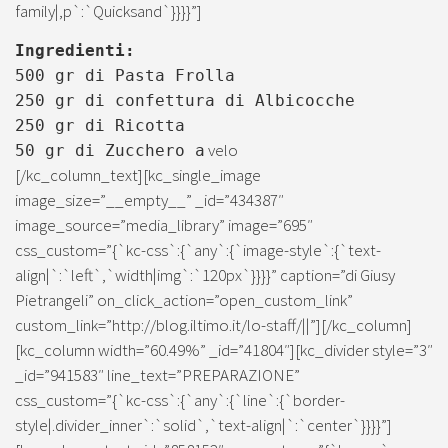
family|,p`:`Quicksand`}}}}”]
Ingredienti:
500 gr di Pasta Frolla
250 gr di confettura di Albicocche
250 gr di Ricotta
velo
50 gr di Zucchero a
[/kc_column_text][kc_single_image
image_size=”__empty__” _id=”434387″
image_source=”media_library” image=”695″
css_custom=”{`kc-css`:{`any`:{`image-style`:{`text-
align|`:`left`,`width|img`:`120px`}}}}” caption=”di Giusy
Pietrangeli” on_click_action=”open_custom_link”
custom_link=”http://blog.iltimo.it/lo-staff/||”][/kc_column]
[kc_column width=”60.49%” _id=”41804″][kc_divider style=”3″
_id=”941583″ line_text=”PREPARAZIONE”
css_custom=”{`kc-css`:{`any`:{`line`:{`border-
style|.divider_inner`:`solid`,`text-align|`:`center`}}}}”]