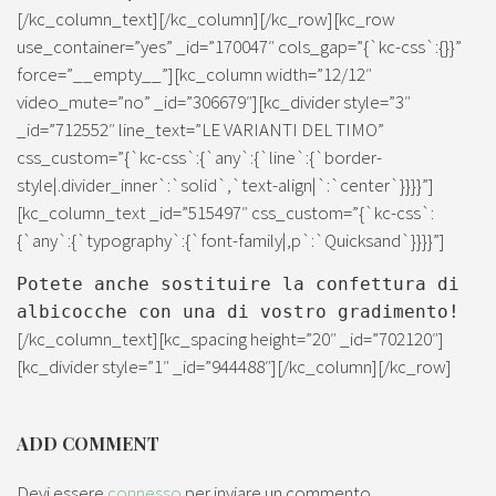
[/kc_column_text][/kc_column][/kc_row][kc_row
use_container=”yes” _id=”170047″ cols_gap=”{`kc-css`:{}}”
force=”__empty__”][kc_column width=”12/12″
video_mute=”no” _id=”306679″][kc_divider style=”3″
_id=”712552″ line_text=”LE VARIANTI DEL TIMO”
css_custom=”{`kc-css`:{`any`:{`line`:{`border-
style|.divider_inner`:`solid`,`text-align|`:`center`}}}}”]
[kc_column_text _id=”515497″ css_custom=”{`kc-css`:
{`any`:{`typography`:{`font-family|,p`:`Quicksand`}}}}”]
Potete anche sostituire la confettura di
albicocche con una di vostro gradimento!
[/kc_column_text][kc_spacing height=”20″ _id=”702120″]
[kc_divider style=”1″ _id=”944488″][/kc_column][/kc_row]
ADD COMMENT
Devi essere
connesso
per inviare un commento.