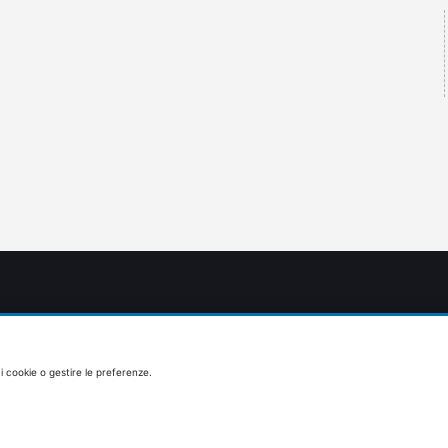
 i cookie o gestire le preferenze.
HOME PAGE
CAMPER
PER I PIÙ PICCOLI
PRENOTAZIONE RISTORANTE