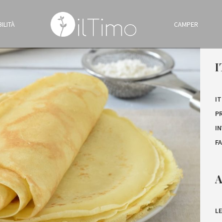
ILITÀ
CAMPER
I
IT
P
I
F
A
LE