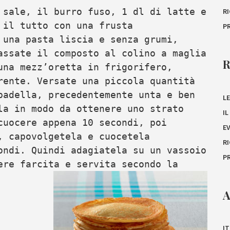
 sale, il burro fuso, 1 dl di latte e
R
 il tutto con una frusta
P
 una pasta liscia e senza grumi,
assate il composto al colino a maglia
una mezz’oretta in frigorifero,
rente. Versate una piccola quantità
padella, precedentemente unta e ben
LE
la in modo da ottenere uno strato
I
cuocere appena 10 secondi, poi
E
, capovolgetela e cuocetela
R
ondi. Quindi adagiatela su un vassoio
P
ere farcita e servita secondo la
A
IT