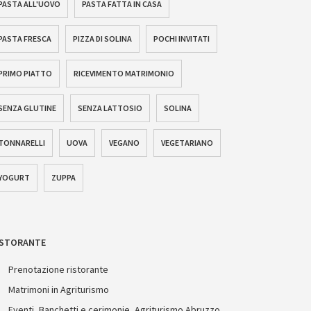
PASTA ALL'UOVO
PASTA FATTA IN CASA
PASTA FRESCA
PIZZA DI SOLINA
POCHI INVITATI
PRIMO PIATTO
RICEVIMENTO MATRIMONIO
SENZA GLUTINE
SENZA LATTOSIO
SOLINA
TONNARELLI
UOVA
VEGANO
VEGETARIANO
YOGURT
ZUPPA
ISTORANTE
Prenotazione ristorante
Matrimoni in Agriturismo
Eventi, Banchetti e cerimonie, Agriturismo Abruzzo