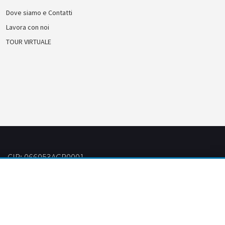
Dove siamo e Contatti
Lavora con noi
TOUR VIRTUALE
CIR: 066053AGR0001
CIN: IT066053B57VS9J5AQ
Crafted by
il Timo
| Developed by
GAUDiBiLiA