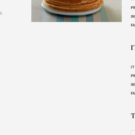
P
o.
I
F
I
IT
P
I
F