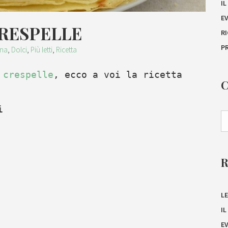
I
E
CRESPELLE
R
P
ina
,
Dolci
,
Più letti
,
Ricetta
e
crespelle
, ecco a voi la ricetta
i
LE
I
E