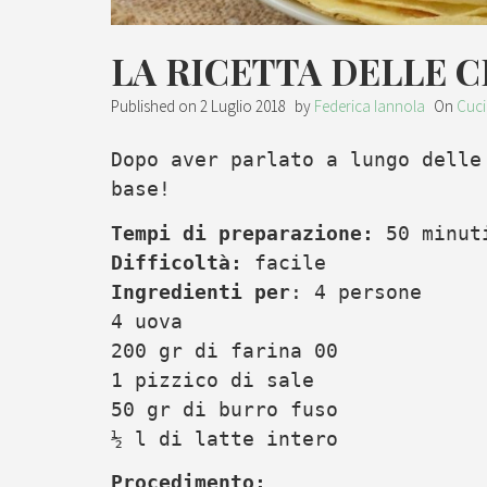
LA RICETTA DELLE 
Published on
2 Luglio 2018
by
Federica Iannola
On
Cuc
Dopo aver parlato a lungo dell
base!
Tempi di preparazione:
50 minut
Difficoltà:
facile
Ingredienti per
: 4 persone
4 uova
200 gr di farina 00
1 pizzico di sale
50 gr di burro fuso
½ l di latte intero
Procedimento: