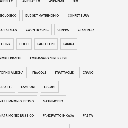
AGNELLO
ANTIPASTO
ASPARAGI
BIO
BIOLOGICO
BUDGET MATRIMONIO
CONFETTURA
CORATELLA
COUNTRY CHIC
CREPES
CRESPELLE
CUCINA
DOLCI
FAGOTTINI
FARINA
FIORI E PIANTE
FORMAGGIO ABRUZZESE
FORNO A LEGNA
FRAGOLE
FRATTAGLIE
GRANO
GROTTE
LAMPONI
LEGUMI
MATRIMMONIO INTIMO
MATRIMONIO
MATRIMONIO RUSTICO
PANE FATTO IN CASA
PASTA