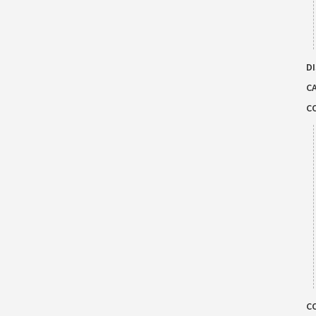
DI
C
C
C