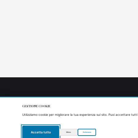
GESTIONE COOKIE
Utilizziamo cookie per migliorare la tua esperienza sul sito. Puoi accettare tutti
Accetta tutto
Rifiuta
Preferenze
Copyright 2021 Agriturismo il Timo - P.IVA/VAT: IT01829190667