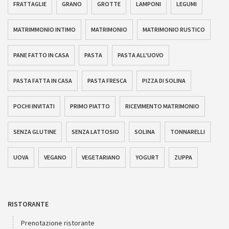
FRATTAGLIE
GRANO
GROTTE
LAMPONI
LEGUMI
MATRIMMONIO INTIMO
MATRIMONIO
MATRIMONIO RUSTICO
PANE FATTO IN CASA
PASTA
PASTA ALL'UOVO
PASTA FATTA IN CASA
PASTA FRESCA
PIZZA DI SOLINA
POCHI INVITATI
PRIMO PIATTO
RICEVIMENTO MATRIMONIO
SENZA GLUTINE
SENZA LATTOSIO
SOLINA
TONNARELLI
UOVA
VEGANO
VEGETARIANO
YOGURT
ZUPPA
RISTORANTE
Prenotazione ristorante