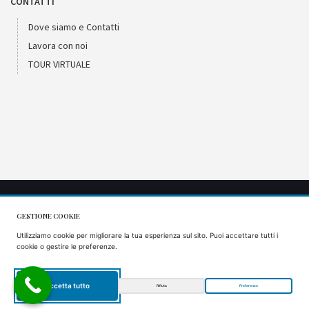
CONTATTI
Dove siamo e Contatti
Lavora con noi
TOUR VIRTUALE
GESTIONE COOKIE
CIR: 066053AGR0001
Utilizziamo cookie per migliorare la tua esperienza sul sito. Puoi accettare tutti i
CIN: IT066053B57VS9J5AQ
cookie o gestire le preferenze.
Accetta tutto
Rifiuta
Preferenze
IT