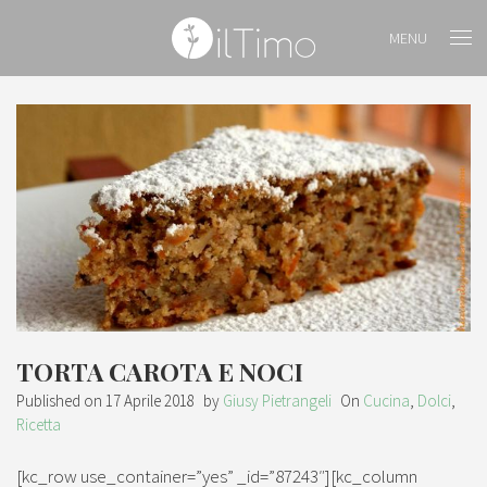
MENU
TORTA CAROTA E NOCI
Published on
17 Aprile 2018
by
Giusy Pietrangeli
On
Cucina
,
Dolci
,
Ricetta
[kc_row use_container=”yes” _id=”87243″][kc_column