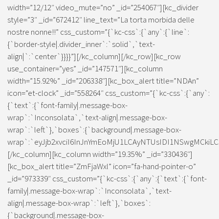
width=”12/12″ video_mute=”no” _id=”254067″][kc_divider
style=”3″ _id=”672412″ line_text=”La torta morbida delle
nostre nonne!!” css_custom=”{`kc-css`:{`any`:{`line`:
{`border-style|.divider_inner`:`solid`,`text-
align|`:`center`}}}}”][/kc_column][/kc_row][kc_row
use_container=”yes” _id=”147571″][kc_column
width=”15.92%” _id=”206338″][kc_box_alert title=”NDAn”
icon=”et-clock” _id=”558264″ css_custom=”{`kc-css`:{`any`:
{`text`:{`font-family|.message-box-
wrap`:`Inconsolata`,`text-align|.message-box-
wrap`:`left`},`boxes`:{`background|.message-box-
wrap`:`eyJjb2xvciI6InJnYmEoMjU1LCAyNTUsIDI1NSwgMCkiLC
[/kc_column][kc_column width=”19.35%” _id=”330436″]
[kc_box_alert title=”ZmFjaWxl” icon=”fa-hand-pointer-o”
_id=”973339″ css_custom=”{`kc-css`:{`any`:{`text`:{`font-
family|.message-box-wrap`:`Inconsolata`,`text-
align|.message-box-wrap`:`left`},`boxes`:
{`background|.message-box-