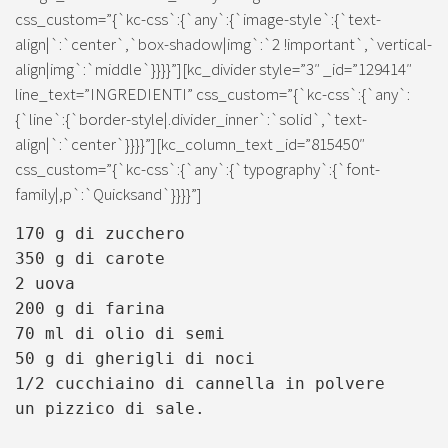
css_custom=”{`kc-css`:{`any`:{`image-style`:{`text-
align|`:`center`,`box-shadow|img`:`2 !important`,`vertical-
align|img`:`middle`}}}}”][kc_divider style=”3″ _id=”129414″
line_text=”INGREDIENTI” css_custom=”{`kc-css`:{`any`:
{`line`:{`border-style|.divider_inner`:`solid`,`text-
align|`:`center`}}}}”][kc_column_text _id=”815450″
css_custom=”{`kc-css`:{`any`:{`typography`:{`font-
family|,p`:`Quicksand`}}}}”]
170 g di zucchero
350 g di carote
2 uova
200 g di farina
70 ml di olio di semi
50 g di gherigli di noci
1/2 cucchiaino di cannella in polvere
un pizzico di sale.