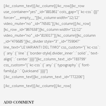
[/kc_column_text][/kc_column][/kc_row][kc_row
use_container=”yes” _id=”881861″ cols_gap=”{`kc-css`:{}}”
force=”__empty__”][kc_column width=”12/12″
video_mute=”no” _id=”76581″][/kc_column][/kc_row]
[kc_row _id=”867638″][kc_column width=”12/12″
video_mute=”no” _id=”819317″][/kc_column][kc_column
_id=”476685″][kc_divider style=”3″ _id=”759047″
line_text=”LE VARIANTI DEL TIMO” css_custom=”{`kc-css`:
{`any`:{`line`:{`border-style|.divider_inner`:`solid`,`text-
align|`:`center`}}}}”][kc_column_text _id=”783799″
css_custom=”{`kc-css`:{`any`:{`typography`:{`font-
family|,p`:`Quicksand`}}}}”]
[/kc_column_text][kc_column_text _id=”772206″]
[/kc_column_text][/kc_column][/kc_row]
ADD COMMENT