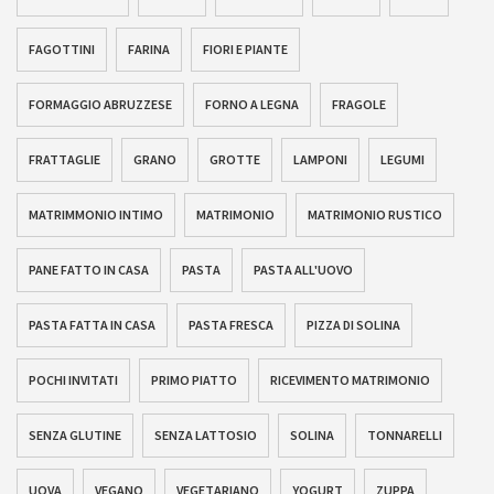
FAGOTTINI
FARINA
FIORI E PIANTE
FORMAGGIO ABRUZZESE
FORNO A LEGNA
FRAGOLE
FRATTAGLIE
GRANO
GROTTE
LAMPONI
LEGUMI
MATRIMMONIO INTIMO
MATRIMONIO
MATRIMONIO RUSTICO
PANE FATTO IN CASA
PASTA
PASTA ALL'UOVO
PASTA FATTA IN CASA
PASTA FRESCA
PIZZA DI SOLINA
POCHI INVITATI
PRIMO PIATTO
RICEVIMENTO MATRIMONIO
SENZA GLUTINE
SENZA LATTOSIO
SOLINA
TONNARELLI
UOVA
VEGANO
VEGETARIANO
YOGURT
ZUPPA