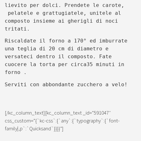
lievito per dolci. Prendete le carote,
pelatele e grattugiatele, unitele al
composto insieme ai gherigli di noci
tritati.
Riscaldate il forno a 170° ed imburrate
una teglia di 20 cm di diametro e
versateci dentro il composto. Fate
cuocere la torta per circa35 minuti in
forno .
Serviti con abbondante zucchero a velo!
[/kc_column_text][kc_column_text _id=”591047″
css_custom=”{`kc-css`:{`any`:{`typography`:{`font-
family|,p`:`Quicksand`}}}}”]