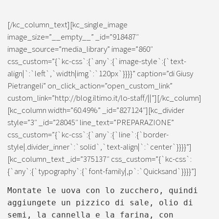
[/kc_column_text][kc_single_image
image_size=”__empty__” _id=”918487″
image_source=”media_library” image=”860″
css_custom=”{`kc-css`:{`any`:{`image-style`:{`text-
align|`:`left`,`width|img`:`120px`}}}}” caption=”di Giusy
Pietrangeli” on_click_action=”open_custom_link”
custom_link=”http://blog.iltimo.it/lo-staff/||”][/kc_column]
[kc_column width=”60.49%” _id=”827124″][kc_divider
style=”3″ _id=”28045″ line_text=”PREPARAZIONE”
css_custom=”{`kc-css`:{`any`:{`line`:{`border-
style|.divider_inner`:`solid`,`text-align|`:`center`}}}}”]
[kc_column_text _id=”375137″ css_custom=”{`kc-css`:
{`any`:{`typography`:{`font-family|,p`:`Quicksand`}}}}”]
Montate le uova con lo zucchero, quindi
aggiungete un pizzico di sale, olio di
semi, la cannella e la farina, con