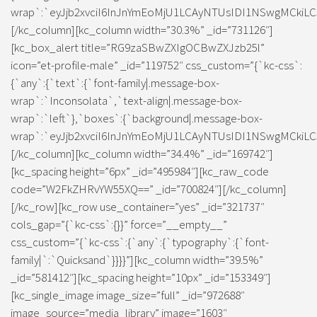
wrap`:`eyJjb2xvciI6InJnYmEoMjU1LCAyNTUsIDI1NSwgMCkiLC
[/kc_column][kc_column width=”30.3%” _id=”731126″]
[kc_box_alert title=”RG9zaSBwZXIgOCBwZXJzb25l”
icon=”et-profile-male” _id=”119752″ css_custom=”{`kc-css`:
{`any`:{`text`:{`font-family|.message-box-
wrap`:`Inconsolata`,`text-align|.message-box-
wrap`:`left`},`boxes`:{`background|.message-box-
wrap`:`eyJjb2xvciI6InJnYmEoMjU1LCAyNTUsIDI1NSwgMCkiLC
[/kc_column][kc_column width=”34.4%” _id=”169742″]
[kc_spacing height=”6px” _id=”495984″][kc_raw_code
code=”W2FkZHRvYW55XQ==” _id=”700824″][/kc_column]
[/kc_row][kc_row use_container=”yes” _id=”321737″
cols_gap=”{`kc-css`:{}}” force=”__empty__”
css_custom=”{`kc-css`:{`any`:{`typography`:{`font-
family|`:`Quicksand`}}}}”][kc_column width=”39.5%”
_id=”581412″][kc_spacing height=”10px” _id=”153349″]
[kc_single_image image_size=”full” _id=”972688″
image_source=”media_library” image=”1603″