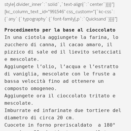
style|.divider_inner`:`solid`,`text-align|`:`center`}}}}”]
[kc_column_text _id=”991546″ css_custom=”{`kc-css`:
{`any`:{`typography`:{`font-family|,p`:`Quicksand`}}}}”]
Procedimento per la base al cioccolato
In una ciotola aggiungete la farina, lo
zucchero di canna, il cacao amaro, il
pizzico di sale ed il lievito setacciati
e mescolate.
Aggiungete l’olio, l’acqua e l’estratto
di vaniglia, mescolate con le fruste a
bassa velocità fino ad ottenere un
composto omogeneo.
Aggiungete ora il cioccolato tritato e
mescolate.
Imburrate ed infarinate due tortiere del
diametro di circa 20 cm.
Cuocete in forno preriscaldato a 180°