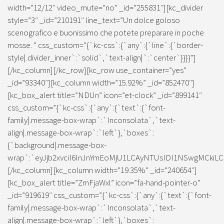
width=”12/12″ video_mute=”no” _id=”255831″][kc_divider
style=”3″ _id=”210191″ line_text=”Un dolce goloso
scenografico e buonissimo che potete preparare in poche
mosse. ” css_custom=”{`kc-css`:{`any`:{`line`:{`border-
style|.divider_inner`:`solid`,`text-align|`:`center`}}}}”]
[/kc_column][/kc_row][kc_row use_container=”yes”
_id=”93340″][kc_column width=”15.92%” _id=”852470″]
[kc_box_alert title=”NDUn” icon=”et-clock” _id=”899141″
css_custom=”{`kc-css`:{`any`:{`text`:{`font-
family|.message-box-wrap`:`Inconsolata`,`text-
align|.message-box-wrap`:`left`},`boxes`:
{`background|.message-box-
wrap`:`eyJjb2xvciI6InJnYmEoMjU1LCAyNTUsIDI1NSwgMCkiLC
[/kc_column][kc_column width=”19.35%” _id=”240654″]
[kc_box_alert title=”ZmFjaWxl” icon=”fa-hand-pointer-o”
_id=”919619″ css_custom=”{`kc-css`:{`any`:{`text`:{`font-
family|.message-box-wrap`:`Inconsolata`,`text-
align|.message-box-wrap`:`left`},`boxes`: