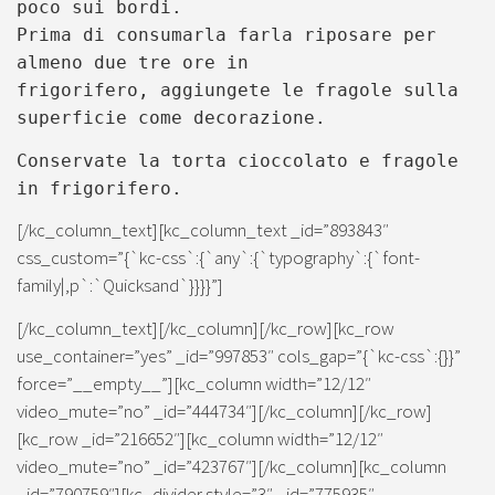
poco sui bordi.
Prima di consumarla farla riposare per
almeno due tre ore in
frigorifero,
aggiungete le fragole sulla
superficie come decorazione.
Conservate la torta cioccolato e fragole
in frigorifero.
[/kc_column_text][kc_column_text _id=”893843″
css_custom=”{`kc-css`:{`any`:{`typography`:{`font-
family|,p`:`Quicksand`}}}}”]
[/kc_column_text][/kc_column][/kc_row][kc_row
use_container=”yes” _id=”997853″ cols_gap=”{`kc-css`:{}}”
force=”__empty__”][kc_column width=”12/12″
video_mute=”no” _id=”444734″][/kc_column][/kc_row]
[kc_row _id=”216652″][kc_column width=”12/12″
video_mute=”no” _id=”423767″][/kc_column][kc_column
_id=”790759″][kc_divider style=”3″ _id=”775935″