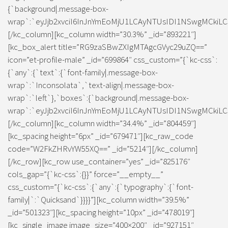
{`background|.message-box-
wrap`:`eyJjb2xvciI6InJnYmEoMjU1LCAyNTUsIDI1NSwgMCkiLC
[/kc_column][kc_column width=”30.3%” _id=”893221″]
[kc_box_alert title=”RG9zaSBwZXIgMTAgcGVyc29uZQ==”
icon=”et-profile-male” _id=”699864″ css_custom=”{`kc-css`:
{`any`:{`text`:{`font-family|.message-box-
wrap`:`Inconsolata`,`text-align|.message-box-
wrap`:`left`},`boxes`:{`background|.message-box-
wrap`:`eyJjb2xvciI6InJnYmEoMjU1LCAyNTUsIDI1NSwgMCkiLC
[/kc_column][kc_column width=”34.4%” _id=”804459″]
[kc_spacing height=”6px” _id=”679471″][kc_raw_code
code=”W2FkZHRvYW55XQ==” _id=”5214″][/kc_column]
[/kc_row][kc_row use_container=”yes” _id=”825176″
cols_gap=”{`kc-css`:{}}” force=”__empty__”
css_custom=”{`kc-css`:{`any`:{`typography`:{`font-
family|`:`Quicksand`}}}}”][kc_column width=”39.5%”
_id=”501323″][kc_spacing height=”10px” _id=”478019″]
[kc_single_image image_size=”400×200″ _id=”927151″