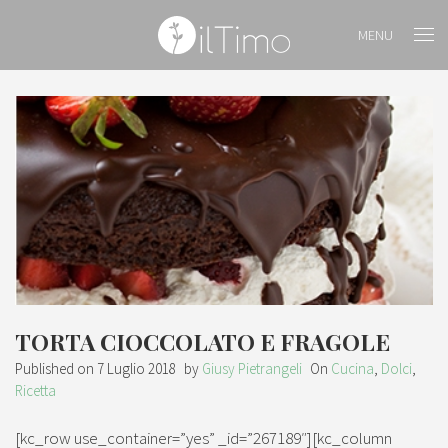
MENU
TORTA CIOCCOLATO E FRAGOLE
Published on
7 Luglio 2018
by
Giusy Pietrangeli
On
Cucina
,
Dolci
,
Ricetta
[kc_row use_container=”yes” _id=”267189″][kc_column