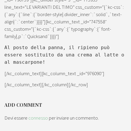
line_text=”LE VARIANTI DEL TIMO” css_custom=”{`kc-css`:
{`any`:{`line`:{`border-style|.divider_inner`:`solid`,`text-
align|`:`center`}}}}”][kc_column_text _id=”747558″
css_custom=”{`kc-css`:{`any`:{`typography`:{`font-
family|,p`:`Quicksand`}}}}”]
Al posto della panna, il ripieno può
essere sostituito da una crema al latte o
al mascarpone!
[/kc_column_text][kc_column_text _id=”976090″]
[/kc_column_text][/kc_column][/kc_row]
ADD COMMENT
Devi essere
connesso
per inviare un commento.