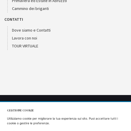
Primavera ed Estate in Abruzzo
Cammino dei briganti
CONTATTI
Dove siamo e Contatti
Lavora con noi
TOUR VIRTUALE
GESTIONE COOKIE
CIR: 066053AGR0001
Utilizziamo cookie per migliorare la tua esperienza sul sito. Puoi accettare tutti i
CIN: IT066053B57VS9J5AQ
cookie o gestire le preferenze.