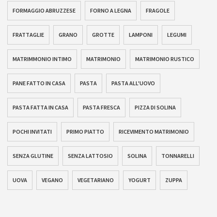
FORMAGGIO ABRUZZESE
FORNO A LEGNA
FRAGOLE
FRATTAGLIE
GRANO
GROTTE
LAMPONI
LEGUMI
MATRIMMONIO INTIMO
MATRIMONIO
MATRIMONIO RUSTICO
PANE FATTO IN CASA
PASTA
PASTA ALL'UOVO
PASTA FATTA IN CASA
PASTA FRESCA
PIZZA DI SOLINA
POCHI INVITATI
PRIMO PIATTO
RICEVIMENTO MATRIMONIO
SENZA GLUTINE
SENZA LATTOSIO
SOLINA
TONNARELLI
UOVA
VEGANO
VEGETARIANO
YOGURT
ZUPPA