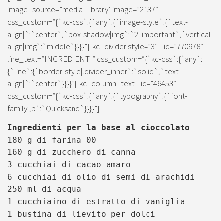
image_source=”media_library” image=”2137″
css_custom=”{`kc-css`:{`any`:{`image-style`:{`text-
align|`:`center`,`box-shadow|img`:`2 !important`,`vertical-
align|img`:`middle`}}}}”][kc_divider style=”3″ _id=”770978″
line_text=”INGREDIENTI” css_custom=”{`kc-css`:{`any`:
{`line`:{`border-style|.divider_inner`:`solid`,`text-
align|`:`center`}}}}”][kc_column_text _id=”46453″
css_custom=”{`kc-css`:{`any`:{`typography`:{`font-
family|,p`:`Quicksand`}}}}”]
Ingredienti per la base al cioccolato
180 g di farina 00
160 g di zucchero di canna
3 cucchiai di cacao amaro
6 cucchiai di olio di semi di arachidi
250 ml di acqua
1 cucchiaino di estratto di vaniglia
1 bustina di lievito per dolci