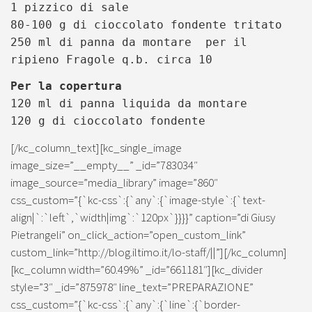
1 pizzico di sale
80-100 g di cioccolato fondente tritato
250 ml di panna da montare per il
ripieno Fragole q.b. circa 10
Per la copertura
120 ml di panna liquida da montare
120 g di cioccolato fondente
[/kc_column_text][kc_single_image
image_size=”__empty__” _id=”783034″
image_source=”media_library” image=”860″
css_custom=”{`kc-css`:{`any`:{`image-style`:{`text-
align|`:`left`,`width|img`:`120px`}}}}” caption=”di Giusy
Pietrangeli” on_click_action=”open_custom_link”
custom_link=”http://blog.iltimo.it/lo-staff/||”][/kc_column]
[kc_column width=”60.49%” _id=”661181″][kc_divider
style=”3″ _id=”875978″ line_text=”PREPARAZIONE”
css_custom=”{`kc-css`:{`any`:{`line`:{`border-