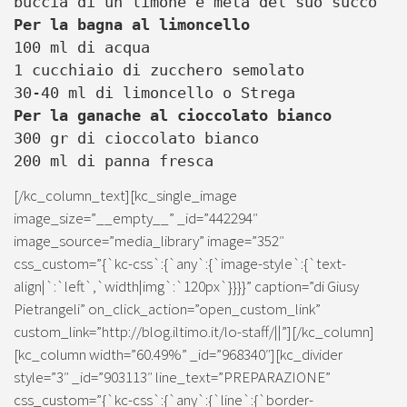
buccia di un limone e metà del suo succo
Per la bagna al limoncello
100 ml di acqua
1 cucchiaio di zucchero semolato
30-40 ml di limoncello o Strega
Per la ganache al cioccolato bianco
300 gr di cioccolato bianco
200 ml di panna fresca
[/kc_column_text][kc_single_image
image_size=”__empty__” _id=”442294″
image_source=”media_library” image=”352″
css_custom=”{`kc-css`:{`any`:{`image-style`:{`text-
align|`:`left`,`width|img`:`120px`}}}}” caption=”di Giusy
Pietrangeli” on_click_action=”open_custom_link”
custom_link=”http://blog.iltimo.it/lo-staff/||”][/kc_column]
[kc_column width=”60.49%” _id=”968340″][kc_divider
style=”3″ _id=”903113″ line_text=”PREPARAZIONE”
css_custom=”{`kc-css`:{`any`:{`line`:{`border-