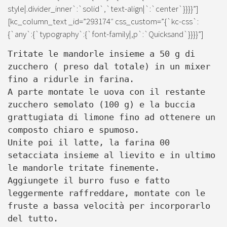
style|.divider_inner`:`solid`,`text-align|`:`center`}}}}”]
[kc_column_text _id=”293174″ css_custom=”{`kc-css`:
{`any`:{`typography`:{`font-family|,p`:`Quicksand`}}}}”]
Tritate le mandorle insieme a 50 g di
zucchero ( preso dal totale) in un mixer
fino a ridurle in farina.
A parte montate le uova con il restante
zucchero semolato (100 g) e la buccia
grattugiata di limone fino ad ottenere un
composto chiaro e spumoso.
Unite poi il latte, la farina 00
setacciata insieme al lievito e in ultimo
le mandorle tritate finemente.
Aggiungete il burro fuso e fatto
leggermente raffreddare, montate con le
fruste a bassa velocità per incorporarlo
del tutto.