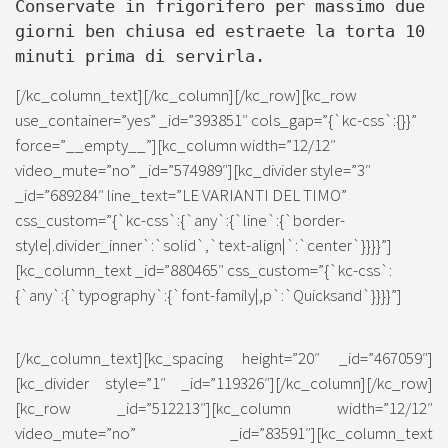
Conservate in frigorifero per massimo due
giorni ben chiusa ed estraete la torta 10
minuti prima di servirla.
[/kc_column_text][/kc_column][/kc_row][kc_row
use_container=”yes” _id=”393851″ cols_gap=”{`kc-css`:{}}”
force=”__empty__”][kc_column width=”12/12″
video_mute=”no” _id=”574989″][kc_divider style=”3″
_id=”689284″ line_text=”LE VARIANTI DEL TIMO”
css_custom=”{`kc-css`:{`any`:{`line`:{`border-
style|.divider_inner`:`solid`,`text-align|`:`center`}}}}”]
[kc_column_text _id=”880465″ css_custom=”{`kc-css`:
{`any`:{`typography`:{`font-family|,p`:`Quicksand`}}}}”]
[/kc_column_text][kc_spacing height=”20″ _id=”467059″]
[kc_divider style=”1″ _id=”119326″][/kc_column][/kc_row]
[kc_row _id=”512213″][kc_column width=”12/12″
video_mute=”no” _id=”83591″][kc_column_text