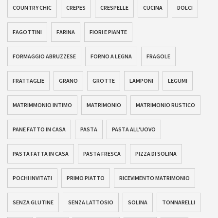
COUNTRY CHIC
CREPES
CRESPELLE
CUCINA
DOLCI
FAGOTTINI
FARINA
FIORI E PIANTE
FORMAGGIO ABRUZZESE
FORNO A LEGNA
FRAGOLE
FRATTAGLIE
GRANO
GROTTE
LAMPONI
LEGUMI
MATRIMMONIO INTIMO
MATRIMONIO
MATRIMONIO RUSTICO
PANE FATTO IN CASA
PASTA
PASTA ALL'UOVO
PASTA FATTA IN CASA
PASTA FRESCA
PIZZA DI SOLINA
POCHI INVITATI
PRIMO PIATTO
RICEVIMENTO MATRIMONIO
SENZA GLUTINE
SENZA LATTOSIO
SOLINA
TONNARELLI