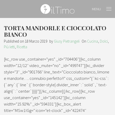
MENU
TORTA MANDORLE E CIOCCOLATO
BIANCO
Published on
18 Marzo 2019
by
Giusy Pietrangeli
On
Cucina
,
Dolci
,
Più letti
,
Ricetta
[kc_row use_container=”yes” _id=”704406″][kc_column
width=”12/12″ video_mute=”no” _id=”499747″][kc_divider
style=”3″ _id=”901766″ line_text=”Cioccolato bianco, limone
e mandorle…. connubio perfetto!!” css_custom=”{`kc-css`:
{`any`:{`line`:{`border-style|.divider_inner`:`solid`,`text-
align|`:`center`}}}}”][/kc_column][/kc_row][kc_row
use_container=”yes” _id=”145142″][kc_column
width=”15.92%” _id=”594331″][kc_box_alert
title=”MSw1IGg=” icon=”et-clock” _id=”422474″