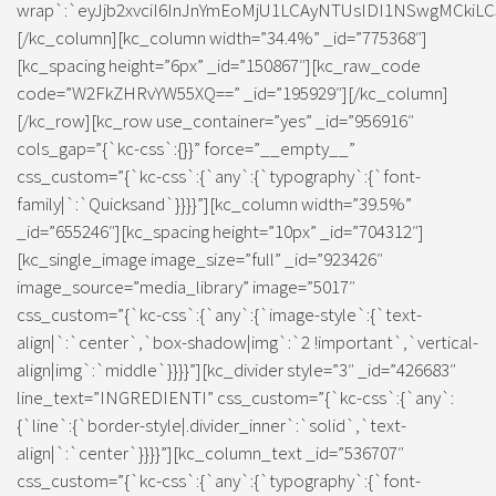
wrap`:`eyJjb2xvciI6InJnYmEoMjU1LCAyNTUsIDI1NSwgMCkiLC
[/kc_column][kc_column width=”34.4%” _id=”775368″]
[kc_spacing height=”6px” _id=”150867″][kc_raw_code
code=”W2FkZHRvYW55XQ==” _id=”195929″][/kc_column]
[/kc_row][kc_row use_container=”yes” _id=”956916″
cols_gap=”{`kc-css`:{}}” force=”__empty__”
css_custom=”{`kc-css`:{`any`:{`typography`:{`font-
family|`:`Quicksand`}}}}”][kc_column width=”39.5%”
_id=”655246″][kc_spacing height=”10px” _id=”704312″]
[kc_single_image image_size=”full” _id=”923426″
image_source=”media_library” image=”5017″
css_custom=”{`kc-css`:{`any`:{`image-style`:{`text-
align|`:`center`,`box-shadow|img`:`2 !important`,`vertical-
align|img`:`middle`}}}}”][kc_divider style=”3″ _id=”426683″
line_text=”INGREDIENTI” css_custom=”{`kc-css`:{`any`:
{`line`:{`border-style|.divider_inner`:`solid`,`text-
align|`:`center`}}}}”][kc_column_text _id=”536707″
css_custom=”{`kc-css`:{`any`:{`typography`:{`font-