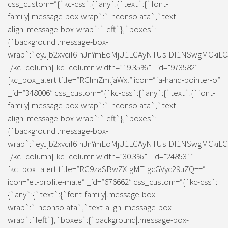
css_custom=”{`kc-css`:{`any`:{`text`:{`font-
family|.message-box-wrap`:`Inconsolata`,`text-
align|.message-box-wrap`:`left`},`boxes`:
{`background|.message-box-
wrap`:`eyJjb2xvciI6InJnYmEoMjU1LCAyNTUsIDI1NSwgMCkiLC
[/kc_column][kc_column width=”19.35%” _id=”973582″]
[kc_box_alert title=”RGlmZmljaWxl” icon=”fa-hand-pointer-o”
_id=”348006″ css_custom=”{`kc-css`:{`any`:{`text`:{`font-
family|.message-box-wrap`:`Inconsolata`,`text-
align|.message-box-wrap`:`left`},`boxes`:
{`background|.message-box-
wrap`:`eyJjb2xvciI6InJnYmEoMjU1LCAyNTUsIDI1NSwgMCkiLC
[/kc_column][kc_column width=”30.3%” _id=”248531″]
[kc_box_alert title=”RG9zaSBwZXIgMTIgcGVyc29uZQ==”
icon=”et-profile-male” _id=”676662″ css_custom=”{`kc-css`:
{`any`:{`text`:{`font-family|.message-box-
wrap`:`Inconsolata`,`text-align|.message-box-
wrap`:`left`},`boxes`:{`background|.message-box-