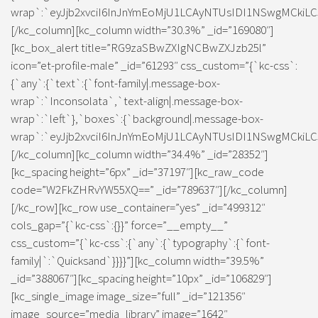
wrap`:`eyJjb2xvciI6InJnYmEoMjU1LCAyNTUsIDI1NSwgMCkiLC
[/kc_column][kc_column width=”30.3%” _id=”169080″]
[kc_box_alert title=”RG9zaSBwZXIgNCBwZXJzb25l”
icon=”et-profile-male” _id=”61293″ css_custom=”{`kc-css`:
{`any`:{`text`:{`font-family|.message-box-
wrap`:`Inconsolata`,`text-align|.message-box-
wrap`:`left`},`boxes`:{`background|.message-box-
wrap`:`eyJjb2xvciI6InJnYmEoMjU1LCAyNTUsIDI1NSwgMCkiLC
[/kc_column][kc_column width=”34.4%” _id=”28352″]
[kc_spacing height=”6px” _id=”37197″][kc_raw_code
code=”W2FkZHRvYW55XQ==” _id=”789637″][/kc_column]
[/kc_row][kc_row use_container=”yes” _id=”499312″
cols_gap=”{`kc-css`:{}}” force=”__empty__”
css_custom=”{`kc-css`:{`any`:{`typography`:{`font-
family|`:`Quicksand`}}}}”][kc_column width=”39.5%”
_id=”388067″][kc_spacing height=”10px” _id=”106829″]
[kc_single_image image_size=”full” _id=”121356″
image_source=”media_library” image=”1642″