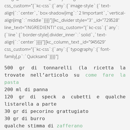
css_custom=”{`kc-css`:{`any`:{`image-style`:{`text-
align|`:`center`,`box-shadow|img`:`2 !important`,`vertical-
align|img`:`middle`}}}}”][kc_divider style=”3″ _id=”729528″
line_text=”INGREDIENTI” css_custom=”{`kc-css`:{`any`:
{`line`:{`border-style|.divider_inner`:`solid`,`text-
align|`:`center`}}}}”][kc_column_text _id=”945629″
css_custom=”{`kc-css`:{`any`:{`typography`:{`font-
family|,p`:`Quicksand`}}}}”]
500 gr di tonnarelli (la ricetta la
trovate nell’articolo su
come fare la
pasta
200 ml di panna
120 gr di speck a cubetti e qualche
listarella a parte
30 gr di pecorino grattugiato
30 gr di burro
qualche stimma di
zafferano