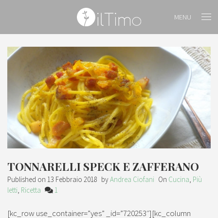
MENU
TONNARELLI SPECK E ZAFFERANO
Published on
13 Febbraio 2018
by
Andrea Ciofani
On
Cucina
,
Più
letti
,
Ricetta
1
[kc_row use_container=”yes” _id=”720253″][kc_column