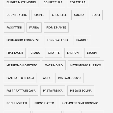
BUDGET MATRIMONIO
CONFETTURA
CORATELLA
COUNTRY CHIC
CREPES
CRESPELLE
CUCINA
DOLCI
FAGOTTINI
FARINA
FIORI E PIANTE
FORMAGGIO ABRUZZESE
FORNO A LEGNA
FRAGOLE
FRATTAGLIE
GRANO
GROTTE
LAMPONI
LEGUMI
MATRIMMONIO INTIMO
MATRIMONIO
MATRIMONIO RUSTICO
PANE FATTO IN CASA
PASTA
PASTA ALL'UOVO
PASTA FATTA IN CASA
PASTA FRESCA
PIZZA DI SOLINA
POCHI INVITATI
PRIMO PIATTO
RICEVIMENTO MATRIMONIO