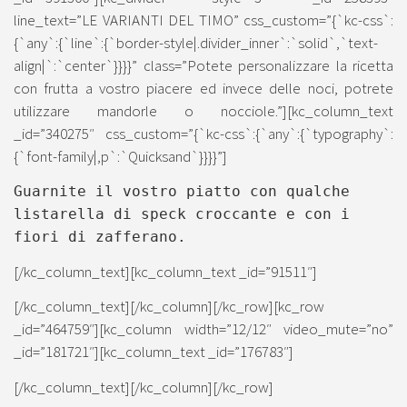
line_text=”LE VARIANTI DEL TIMO” css_custom=”{`kc-css`:
{`any`:{`line`:{`border-style|.divider_inner`:`solid`,`text-
align|`:`center`}}}}” class=”Potete personalizzare la ricetta
con frutta a vostro piacere ed invece delle noci, potrete
utilizzare mandorle o nocciole.”][kc_column_text
_id=”340275″ css_custom=”{`kc-css`:{`any`:{`typography`:
{`font-family|,p`:`Quicksand`}}}}”]
Guarnite il vostro piatto con qualche
listarella di speck croccante e con i
fiori di zafferano.
[/kc_column_text][kc_column_text _id=”91511″]
[/kc_column_text][/kc_column][/kc_row][kc_row
_id=”464759″][kc_column width=”12/12″ video_mute=”no”
_id=”181721″][kc_column_text _id=”176783″]
[/kc_column_text][/kc_column][/kc_row]