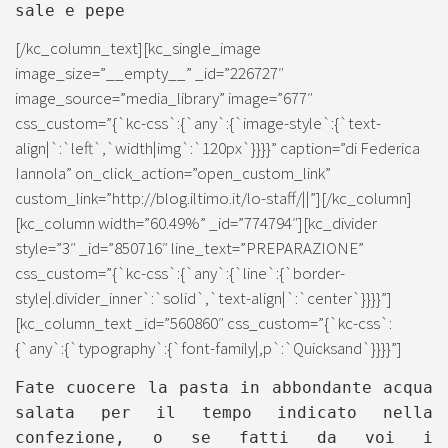
sale e pepe
[/kc_column_text][kc_single_image
image_size=”__empty__” _id=”226727″
image_source=”media_library” image=”677″
css_custom=”{`kc-css`:{`any`:{`image-style`:{`text-
align|`:`left`,`width|img`:`120px`}}}}” caption=”di Federica
Iannola” on_click_action=”open_custom_link”
custom_link=”http://blog.iltimo.it/lo-staff/||”][/kc_column]
[kc_column width=”60.49%” _id=”774794″][kc_divider
style=”3″ _id=”850716″ line_text=”PREPARAZIONE”
css_custom=”{`kc-css`:{`any`:{`line`:{`border-
style|.divider_inner`:`solid`,`text-align|`:`center`}}}}”]
[kc_column_text _id=”560860″ css_custom=”{`kc-css`:
{`any`:{`typography`:{`font-family|,p`:`Quicksand`}}}}”]
Fate cuocere la pasta in abbondante acqua
salata per il tempo indicato nella
confezione, o se fatti da voi i