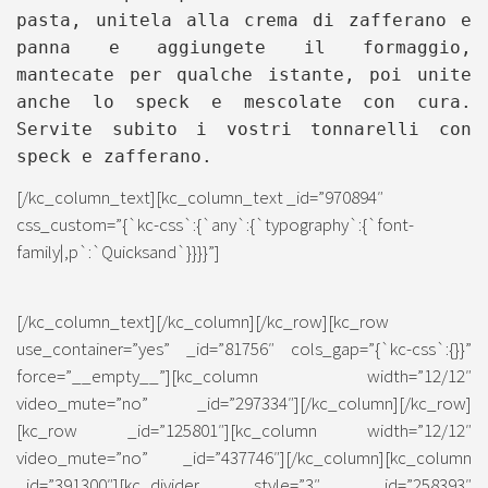
pasta, unitela alla crema di zafferano e
panna e aggiungete il formaggio,
mantecate per qualche istante, poi unite
anche lo speck e mescolate con cura.
Servite subito i vostri tonnarelli con
speck e zafferano.
[/kc_column_text][kc_column_text _id=”970894″
css_custom=”{`kc-css`:{`any`:{`typography`:{`font-
family|,p`:`Quicksand`}}}}”]
[/kc_column_text][/kc_column][/kc_row][kc_row
use_container=”yes” _id=”81756″ cols_gap=”{`kc-css`:{}}”
force=”__empty__”][kc_column width=”12/12″
video_mute=”no” _id=”297334″][/kc_column][/kc_row]
[kc_row _id=”125801″][kc_column width=”12/12″
video_mute=”no” _id=”437746″][/kc_column][kc_column
_id=”391300″][kc_divider style=”3″ _id=”258393″