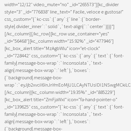
width=”12/12″ video_mute=”no” _id=”265573″][kc_divider
style=”3″ _id=”776838″ line_text=” Facile, veloce e gustosa!”
css_custom=”{`kc-css`:{`any`:{`line`:{`border-
style|.divider_inner`:`solid`,`text-align|`:`center`}}}}”]
[/kc_column][/kc_row][kc_row use_container=”yes”
_id=”56468″][kc_column width=”15.92%” _id=”477946″]
[kc_box_alert title=”MzAgbWlu” icon=”et-clock”
_id=”728442″ css_custom=”{`kc-css`:{`any`:{`text`:{`font-
family|.message-box-wrap`:`Inconsolata`,`text-
align|.message-box-wrap`:`left`},`boxes`:
{`background|.message-box-
wrap`:`eyJjb2xvciI6InJnYmEoMjU1LCAyNTUsIDI1NSwgMCkiLC
[/kc_column][kc_column width=”19.35%” _id=”885229″]
[kc_box_alert title=”ZmFjaWxl” icon=”fa-hand-pointer-o”
_id=”139625″ css_custom=”{`kc-css`:{`any`:{`text`:{`font-
family|.message-box-wrap`:`Inconsolata`,`text-
align|.message-box-wrap`:`left`},`boxes`:
{`background|.message-box-