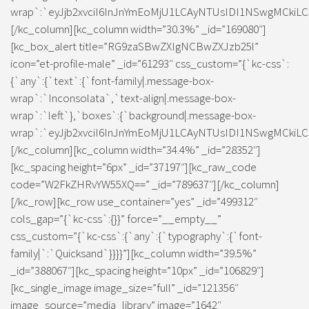
wrap`:`eyJjb2xvciI6InJnYmEoMjU1LCAyNTUsIDI1NSwgMCkiLC
[/kc_column][kc_column width=”30.3%” _id=”169080″]
[kc_box_alert title=”RG9zaSBwZXIgNCBwZXJzb25l”
icon=”et-profile-male” _id=”61293″ css_custom=”{`kc-css`:
{`any`:{`text`:{`font-family|.message-box-
wrap`:`Inconsolata`,`text-align|.message-box-
wrap`:`left`},`boxes`:{`background|.message-box-
wrap`:`eyJjb2xvciI6InJnYmEoMjU1LCAyNTUsIDI1NSwgMCkiLC
[/kc_column][kc_column width=”34.4%” _id=”28352″]
[kc_spacing height=”6px” _id=”37197″][kc_raw_code
code=”W2FkZHRvYW55XQ==” _id=”789637″][/kc_column]
[/kc_row][kc_row use_container=”yes” _id=”499312″
cols_gap=”{`kc-css`:{}}” force=”__empty__”
css_custom=”{`kc-css`:{`any`:{`typography`:{`font-
family|`:`Quicksand`}}}}”][kc_column width=”39.5%”
_id=”388067″][kc_spacing height=”10px” _id=”106829″]
[kc_single_image image_size=”full” _id=”121356″
image_source=”media_library” image=”1642″