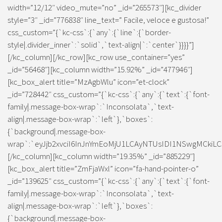
width=”12/12″ video_mute=”no” _id=”265573″][kc_divider
style=”3″ _id=”776838″ line_text=” Facile, veloce e gustosa!”
css_custom=”{`kc-css`:{`any`:{`line`:{`border-
style|.divider_inner`:`solid`,`text-align|`:`center`}}}}”]
[/kc_column][/kc_row][kc_row use_container=”yes”
_id=”56468″][kc_column width=”15.92%” _id=”477946″]
[kc_box_alert title=”MzAgbWlu” icon=”et-clock”
_id=”728442″ css_custom=”{`kc-css`:{`any`:{`text`:{`font-
family|.message-box-wrap`:`Inconsolata`,`text-
align|.message-box-wrap`:`left`},`boxes`:
{`background|.message-box-
wrap`:`eyJjb2xvciI6InJnYmEoMjU1LCAyNTUsIDI1NSwgMCkiLC
[/kc_column][kc_column width=”19.35%” _id=”885229″]
[kc_box_alert title=”ZmFjaWxl” icon=”fa-hand-pointer-o”
_id=”139625″ css_custom=”{`kc-css`:{`any`:{`text`:{`font-
family|.message-box-wrap`:`Inconsolata`,`text-
align|.message-box-wrap`:`left`},`boxes`:
{`background|.message-box-