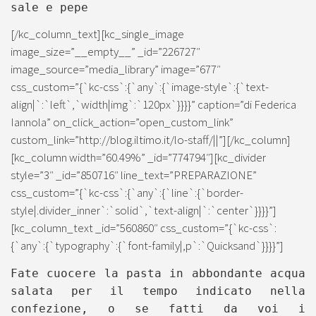
sale e pepe
[/kc_column_text][kc_single_image
image_size=”__empty__” _id=”226727″
image_source=”media_library” image=”677″
css_custom=”{`kc-css`:{`any`:{`image-style`:{`text-
align|`:`left`,`width|img`:`120px`}}}}” caption=”di Federica
Iannola” on_click_action=”open_custom_link”
custom_link=”http://blog.iltimo.it/lo-staff/||”][/kc_column]
[kc_column width=”60.49%” _id=”774794″][kc_divider
style=”3″ _id=”850716″ line_text=”PREPARAZIONE”
css_custom=”{`kc-css`:{`any`:{`line`:{`border-
style|.divider_inner`:`solid`,`text-align|`:`center`}}}}”]
[kc_column_text _id=”560860″ css_custom=”{`kc-css`:
{`any`:{`typography`:{`font-family|,p`:`Quicksand`}}}}”]
Fate cuocere la pasta in abbondante acqua
salata per il tempo indicato nella
confezione, o se fatti da voi i