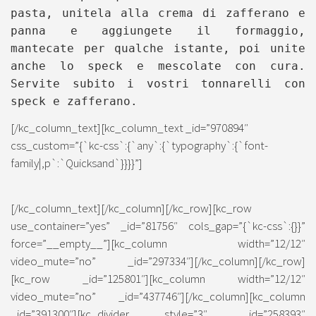
pasta, unitela alla crema di zafferano e
panna e aggiungete il formaggio,
mantecate per qualche istante, poi unite
anche lo speck e mescolate con cura.
Servite subito i vostri tonnarelli con
speck e zafferano.
[/kc_column_text][kc_column_text _id=”970894″
css_custom=”{`kc-css`:{`any`:{`typography`:{`font-
family|,p`:`Quicksand`}}}}”]
[/kc_column_text][/kc_column][/kc_row][kc_row
use_container=”yes” _id=”81756″ cols_gap=”{`kc-css`:{}}”
force=”__empty__”][kc_column width=”12/12″
video_mute=”no” _id=”297334″][/kc_column][/kc_row]
[kc_row _id=”125801″][kc_column width=”12/12″
video_mute=”no” _id=”437746″][/kc_column][kc_column
_id=”391300″][kc_divider style=”3″ _id=”258393″