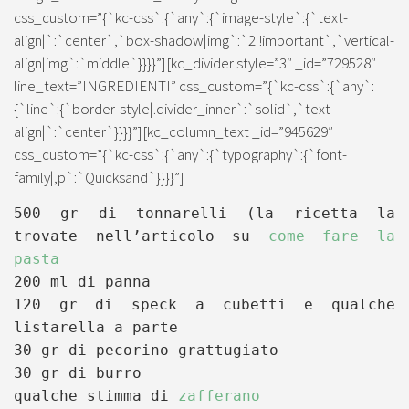
css_custom=”{`kc-css`:{`any`:{`image-style`:{`text-
align|`:`center`,`box-shadow|img`:`2 !important`,`vertical-
align|img`:`middle`}}}}”][kc_divider style=”3″ _id=”729528″
line_text=”INGREDIENTI” css_custom=”{`kc-css`:{`any`:
{`line`:{`border-style|.divider_inner`:`solid`,`text-
align|`:`center`}}}}”][kc_column_text _id=”945629″
css_custom=”{`kc-css`:{`any`:{`typography`:{`font-
family|,p`:`Quicksand`}}}}”]
500 gr di tonnarelli (la ricetta la
trovate nell’articolo su
come fare la
pasta
200 ml di panna
120 gr di speck a cubetti e qualche
listarella a parte
30 gr di pecorino grattugiato
30 gr di burro
qualche stimma di
zafferano