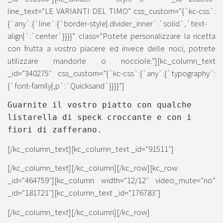
line_text=”LE VARIANTI DEL TIMO” css_custom=”{`kc-css`:
{`any`:{`line`:{`border-style|.divider_inner`:`solid`,`text-
align|`:`center`}}}}” class=”Potete personalizzare la ricetta
con frutta a vostro piacere ed invece delle noci, potrete
utilizzare mandorle o nocciole.”][kc_column_text
_id=”340275″ css_custom=”{`kc-css`:{`any`:{`typography`:
{`font-family|,p`:`Quicksand`}}}}”]
Guarnite il vostro piatto con qualche
listarella di speck croccante e con i
fiori di zafferano.
[/kc_column_text][kc_column_text _id=”91511″]
[/kc_column_text][/kc_column][/kc_row][kc_row
_id=”464759″][kc_column width=”12/12″ video_mute=”no”
_id=”181721″][kc_column_text _id=”176783″]
[/kc_column_text][/kc_column][/kc_row]