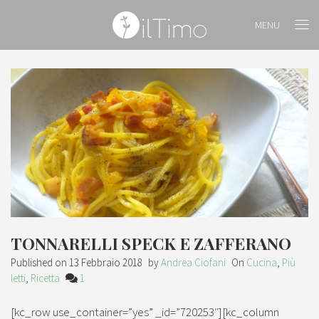
MENU
TONNARELLI SPECK E ZAFFERANO
Published on
13 Febbraio 2018
by
Andrea Ciofani
On
Cucina
,
Più
letti
,
Ricetta
1
[kc_row use_container=”yes” _id=”720253″][kc_column