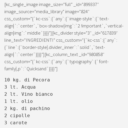
[kc_single_image image_size=”full” _id=”899337″
image_source=”media_library” image=”824″
css_custom=”{`kc-css`:{`any`:{`image-style`:{`text-
align|`:`center`,`box-shadow|img`:`2 !important`,`vertical-
align|img`:`middle`}}}}”][kc_divider style=”3″ _id=”617839″
line_text=”INGREDIENTI” css_custom=”{`kc-css`:{`any`:
{`line`:{`border-style|.divider_inner`:`solid`,`text-
align|`:`center`}}}}”][kc_column_text _id=”980858″
css_custom=”{`kc-css`:{`any`:{`typography`:{`font-
family|,p`:`Quicksand`}}}}”]
10 kg. di Pecora
3 lt. Acqua
2 lt. Vino bianco
1 lt. olio
2 kg. di pachino
2 cipolle
3 carote