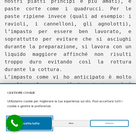
nostri piatti principi e più amati), e
paste corte come i quadrucci. Per le
paste ripiene invece (quali ad esempio: i
ravioli, i cannelloni, gli agnolotti),
l’impasto per essere ben lavorato, e
soprattutto per evitare che si asciughi
durante la preparazione, si lavora con un
liquido maggiore affinché non risulti
troppo duro evitando così la rottura
durante la cottura.
L’impasto come vi ho anticipato è molto
semplice, la cosa più importante però è
la sua lavorazione.
GESTIONE COOKIE
Utilizziamo cookie per migliorare la tua esperienza sul sito. Puoi accettare tutti i
Una volta
cookie o gestire le preferenze.
Accetta tutto
Rifiuta
Preferenze
IT