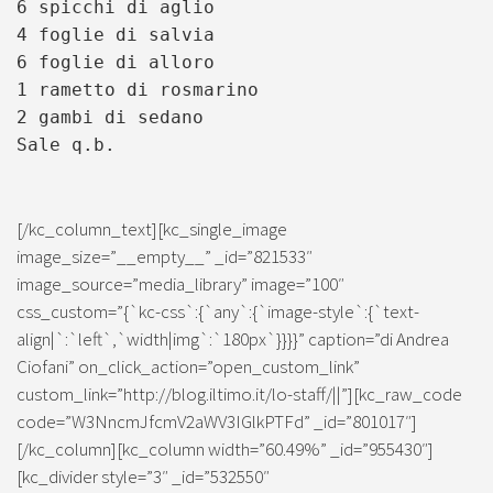
6 spicchi di aglio
4 foglie di salvia
6 foglie di alloro
1 rametto di rosmarino
2 gambi di sedano
Sale q.b.
[/kc_column_text][kc_single_image
image_size=”__empty__” _id=”821533″
image_source=”media_library” image=”100″
css_custom=”{`kc-css`:{`any`:{`image-style`:{`text-
align|`:`left`,`width|img`:`180px`}}}}” caption=”di Andrea
Ciofani” on_click_action=”open_custom_link”
custom_link=”http://blog.iltimo.it/lo-staff/||”][kc_raw_code
code=”W3NncmJfcmV2aWV3IGlkPTFd” _id=”801017″]
[/kc_column][kc_column width=”60.49%” _id=”955430″]
[kc_divider style=”3″ _id=”532550″