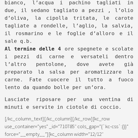
bianco, l’acqua i pachino tagliati in
due, il sedano tagliato a pezzi , l’olio
d’oliva, la cipolla tritata, le carote
tagliate a rondelle, l’aglio, la salvia,
il rosmarino e le foglie d’alloro e il
sale q.b.
Al termine delle 4
ore spegnete e scolate
i pezzi di carne e versateli dentro
l’altro pentolone, dove avete già
preparato la salsa per aromatizzare la
carne. Fate cuocere il tutto a fuoco
lento da quando bolle per un’ora.
Lasciate riposare per una ventina di
minuti e servite in ciotole di coccio.
[/kc_column_text][/kc_column][/kc_row][kc_row
use_container=”yes” _id=”710785″ cols_gap=”{`kc-css`:{}}”
force=”__empty__”][kc_column width=”12/12″