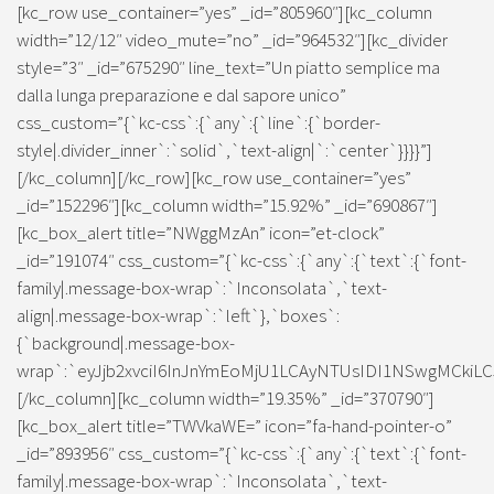
[kc_row use_container=”yes” _id=”805960″][kc_column
width=”12/12″ video_mute=”no” _id=”964532″][kc_divider
style=”3″ _id=”675290″ line_text=”Un piatto semplice ma
dalla lunga preparazione e dal sapore unico”
css_custom=”{`kc-css`:{`any`:{`line`:{`border-
style|.divider_inner`:`solid`,`text-align|`:`center`}}}}”]
[/kc_column][/kc_row][kc_row use_container=”yes”
_id=”152296″][kc_column width=”15.92%” _id=”690867″]
[kc_box_alert title=”NWggMzAn” icon=”et-clock”
_id=”191074″ css_custom=”{`kc-css`:{`any`:{`text`:{`font-
family|.message-box-wrap`:`Inconsolata`,`text-
align|.message-box-wrap`:`left`},`boxes`:
{`background|.message-box-
wrap`:`eyJjb2xvciI6InJnYmEoMjU1LCAyNTUsIDI1NSwgMCkiLC
[/kc_column][kc_column width=”19.35%” _id=”370790″]
[kc_box_alert title=”TWVkaWE=” icon=”fa-hand-pointer-o”
_id=”893956″ css_custom=”{`kc-css`:{`any`:{`text`:{`font-
family|.message-box-wrap`:`Inconsolata`,`text-