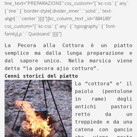
line_text=”PREPARAZIONE” css_custom=”{`kc-css`:{`any`:
{`line`:{`border-style|.divider_inner`:`solid`,`text-
align|`:`center`}}}}”][kc_column_text _id=”884189″
css_custom=”{`kc-css`:{`any`:{`typography`:{`font-
family|,p`:`Quicksand`}}}}”]
La Pecora alla Cottora è un piatto
semplice ma dalla lunga preparazione e
dal sapore unico. Nella marsica viene
detta “la pecora ajio cotturo”.
Cenni storici del piatto
La “cottora” e’ il
paiolo (pentolone
in rame) degli
antichi pastori
retto da un
treppiede e da una
catena con gancio