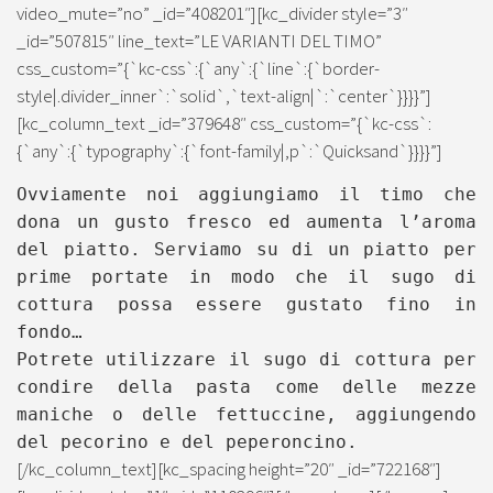
video_mute=”no” _id=”408201″][kc_divider style=”3″
_id=”507815″ line_text=”LE VARIANTI DEL TIMO”
css_custom=”{`kc-css`:{`any`:{`line`:{`border-
style|.divider_inner`:`solid`,`text-align|`:`center`}}}}”]
[kc_column_text _id=”379648″ css_custom=”{`kc-css`:
{`any`:{`typography`:{`font-family|,p`:`Quicksand`}}}}”]
Ovviamente noi aggiungiamo il timo che
dona un gusto fresco ed aumenta l’aroma
del piatto. Serviamo su di un piatto per
prime portate in modo che il sugo di
cottura possa essere gustato fino in
fondo…
Potrete utilizzare il sugo di cottura per
condire della pasta come delle mezze
maniche o delle fettuccine, aggiungendo
del pecorino e del peperoncino.
[/kc_column_text][kc_spacing height=”20″ _id=”722168″]