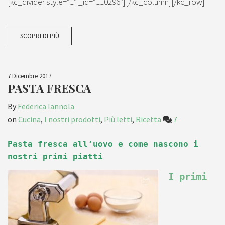
[kc_divider style=”1″ _id=”110296″][/kc_column][/kc_row]
SCOPRI DI PIÙ
7 Dicembre 2017
PASTA FRESCA
By
Federica Iannola
on
Cucina
,
I nostri prodotti
,
Più letti
,
Ricetta
7
Pasta fresca all’uovo e come nascono i
nostri primi piatti
I primi