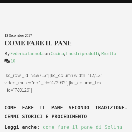
13 Dicembre 2017
COME FARE IL PANE
By
Federica Iannola
on
Cucina
,
I nostri prodotti
,
Ricetta
10
[kc_row _id=”869713″][kc_column width=”12/12″
video_mute=”no” _id=”472932″][kc_column_text
_id=”780126″]
COME FARE IL PANE SECONDO TRADIZIONE.
CENNI STORICI E PROCEDIMENTO
Leggi anche:
come fare il pane di Solina