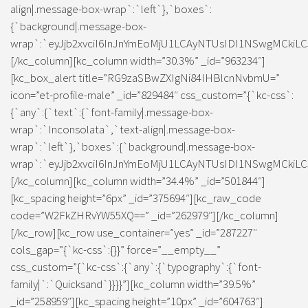
align|.message-box-wrap`:`left`},`boxes`:
{`background|.message-box-
wrap`:`eyJjb2xvciI6InJnYmEoMjU1LCAyNTUsIDI1NSwgMCkiLC
[/kc_column][kc_column width=”30.3%” _id=”963234″]
[kc_box_alert title=”RG9zaSBwZXIgNi84IHBlcnNvbmU=”
icon=”et-profile-male” _id=”829484″ css_custom=”{`kc-css`:
{`any`:{`text`:{`font-family|.message-box-
wrap`:`Inconsolata`,`text-align|.message-box-
wrap`:`left`},`boxes`:{`background|.message-box-
wrap`:`eyJjb2xvciI6InJnYmEoMjU1LCAyNTUsIDI1NSwgMCkiLC
[/kc_column][kc_column width=”34.4%” _id=”501844″]
[kc_spacing height=”6px” _id=”375694″][kc_raw_code
code=”W2FkZHRvYW55XQ==” _id=”262979″][/kc_column]
[/kc_row][kc_row use_container=”yes” _id=”287227″
cols_gap=”{`kc-css`:{}}” force=”__empty__”
css_custom=”{`kc-css`:{`any`:{`typography`:{`font-
family|`:`Quicksand`}}}}”][kc_column width=”39.5%”
_id=”258959″][kc_spacing height=”10px” _id=”604763″]