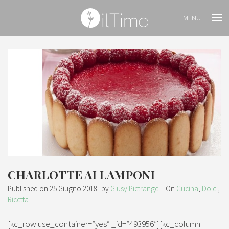
MENU
CHARLOTTE AI LAMPONI
Published on
25 Giugno 2018
by
Giusy Pietrangeli
On
Cucina
,
Dolci
,
Ricetta
[kc_row use_container=”yes” _id=”493956″][kc_column