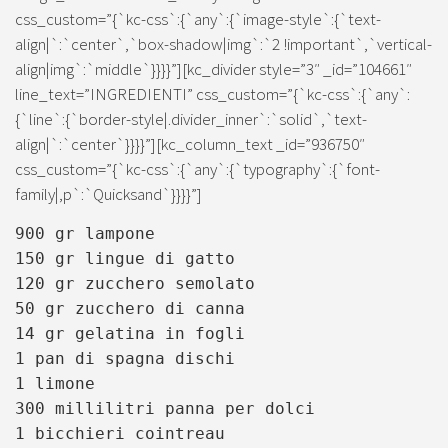
css_custom=”{`kc-css`:{`any`:{`image-style`:{`text-
align|`:`center`,`box-shadow|img`:`2 !important`,`vertical-
align|img`:`middle`}}}}”][kc_divider style=”3″ _id=”104661″
line_text=”INGREDIENTI” css_custom=”{`kc-css`:{`any`:
{`line`:{`border-style|.divider_inner`:`solid`,`text-
align|`:`center`}}}}”][kc_column_text _id=”936750″
css_custom=”{`kc-css`:{`any`:{`typography`:{`font-
family|,p`:`Quicksand`}}}}”]
900 gr
lampone
150 gr
lingue di gatto
120 gr
zucchero semolato
50 gr
zucchero di canna
14 gr
gelatina in fogli
1 pan di spagna dischi
1 limone
300 millilitri
panna per dolci
1 bicchieri
cointreau