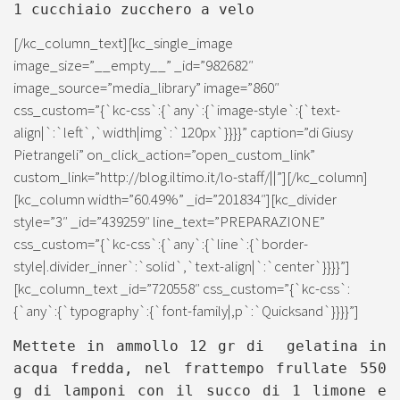
1 cucchiaio
zucchero a velo
[/kc_column_text][kc_single_image
image_size=”__empty__” _id=”982682″
image_source=”media_library” image=”860″
css_custom=”{`kc-css`:{`any`:{`image-style`:{`text-
align|`:`left`,`width|img`:`120px`}}}}” caption=”di Giusy
Pietrangeli” on_click_action=”open_custom_link”
custom_link=”http://blog.iltimo.it/lo-staff/||”][/kc_column]
[kc_column width=”60.49%” _id=”201834″][kc_divider
style=”3″ _id=”439259″ line_text=”PREPARAZIONE”
css_custom=”{`kc-css`:{`any`:{`line`:{`border-
style|.divider_inner`:`solid`,`text-align|`:`center`}}}}”]
[kc_column_text _id=”720558″ css_custom=”{`kc-css`:
{`any`:{`typography`:{`font-family|,p`:`Quicksand`}}}}”]
Mettete in ammollo 12 gr di gelatina in
acqua fredda, nel frattempo frullate 550
g di lamponi con il succo di 1 limone e