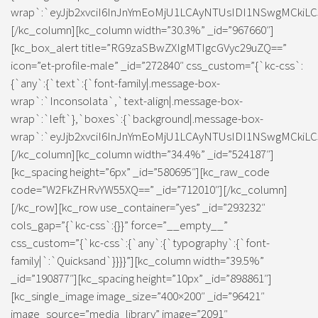
wrap`:`eyJjb2xvciI6InJnYmEoMjU1LCAyNTUsIDI1NSwgMCkiLC
[/kc_column][kc_column width=”30.3%” _id=”967660″]
[kc_box_alert title=”RG9zaSBwZXIgMTIgcGVyc29uZQ==”
icon=”et-profile-male” _id=”272840″ css_custom=”{`kc-css`:
{`any`:{`text`:{`font-family|.message-box-
wrap`:`Inconsolata`,`text-align|.message-box-
wrap`:`left`},`boxes`:{`background|.message-box-
wrap`:`eyJjb2xvciI6InJnYmEoMjU1LCAyNTUsIDI1NSwgMCkiLC
[/kc_column][kc_column width=”34.4%” _id=”524187″]
[kc_spacing height=”6px” _id=”580695″][kc_raw_code
code=”W2FkZHRvYW55XQ==” _id=”712010″][/kc_column]
[/kc_row][kc_row use_container=”yes” _id=”293232″
cols_gap=”{`kc-css`:{}}” force=”__empty__”
css_custom=”{`kc-css`:{`any`:{`typography`:{`font-
family|`:`Quicksand`}}}}”][kc_column width=”39.5%”
_id=”190877″][kc_spacing height=”10px” _id=”898861″]
[kc_single_image image_size=”400×200″ _id=”96421″
image_source=”media_library” image=”2091″