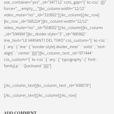
use_container=”yes” _id=”347712″ cols_gap=”{`kc-css`:{}}”
force=”__empty__”][kc_column width=”12/12″
video_mute=”no” _id=”310932″][/kc_column][/kc_row]
[kc_row _id=”565224″][kc_column width=”12/12″
video_mute=”no” _id=”558032″][/kc_column][kc_column
_id=”594904″][kc_divider style=”3″ _id=”665662″
line_text=”LE VARIANTI DEL TIMO” css_custom=”{`kc-css`:
{`any`:{`line`:{`border-style|.divider_inner`:`solid`,`text-
align|`:`center`}}}}”][kc_column_text _id=”977444″
css_custom=”{`kc-css`:{`any`:{`typography`:{`font-
family|,p`:`Quicksand`}}}}”]
[/kc_column_text][kc_column_text _id=”436579″]
[/kc_column_text][/kc_column][/kc_row]
ADD COMMENT