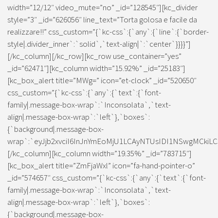
width=”12/12″ video_mute=”no” _id=”128545″][kc_divider
style=”3″ _id=”626056″ line_text=”Torta golosa e facile da
realizzare!!” css_custom=”{`kc-css`:{`any`:{`line`:{`border-
style|.divider_inner`:`solid`,`text-align|`:`center`}}}}”]
[/kc_column][/kc_row][kc_row use_container=”yes”
_id=”62471″][kc_column width=”15.92%” _id=”25183″]
[kc_box_alert title=”MWg=” icon=”et-clock” _id=”520650″
css_custom=”{`kc-css`:{`any`:{`text`:{`font-
family|.message-box-wrap`:`Inconsolata`,`text-
align|.message-box-wrap`:`left`},`boxes`:
{`background|.message-box-
wrap`:`eyJjb2xvciI6InJnYmEoMjU1LCAyNTUsIDI1NSwgMCkiLC
[/kc_column][kc_column width=”19.35%” _id=”783715″]
[kc_box_alert title=”ZmFjaWxl” icon=”fa-hand-pointer-o”
_id=”574657″ css_custom=”{`kc-css`:{`any`:{`text`:{`font-
family|.message-box-wrap`:`Inconsolata`,`text-
align|.message-box-wrap`:`left`},`boxes`:
{`background|.message-box-