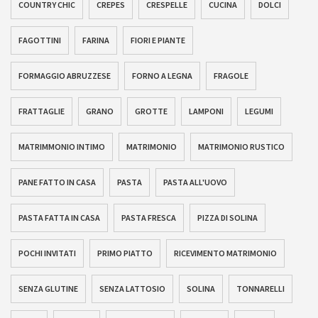
COUNTRY CHIC
CREPES
CRESPELLE
CUCINA
DOLCI
FAGOTTINI
FARINA
FIORI E PIANTE
FORMAGGIO ABRUZZESE
FORNO A LEGNA
FRAGOLE
FRATTAGLIE
GRANO
GROTTE
LAMPONI
LEGUMI
MATRIMMONIO INTIMO
MATRIMONIO
MATRIMONIO RUSTICO
PANE FATTO IN CASA
PASTA
PASTA ALL'UOVO
PASTA FATTA IN CASA
PASTA FRESCA
PIZZA DI SOLINA
POCHI INVITATI
PRIMO PIATTO
RICEVIMENTO MATRIMONIO
SENZA GLUTINE
SENZA LATTOSIO
SOLINA
TONNARELLI